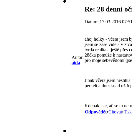
Re: 28 denní o
Datum: 17.03.2016 07:5
ahoj holky - včera jsem b
jsem se zase viděla v zrc
tvrdá realita a ještě přes 
28čka pomůže k nastartov
Autor:
pro moje sebevědomí (js
aida
Jinak včera jsem nestihla
perkelt a dnes snad už ře
Kdepak jste, ať se tu ne
Odpovědět
•
Citovat
•
Tisk