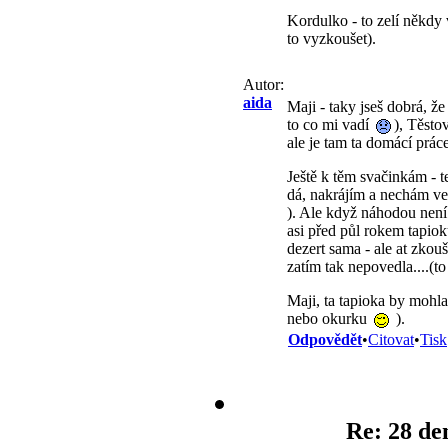
Kordulko - to zelí někdy
to vyzkoušet).
Autor:
aida
Maji - taky jseš dobrá, že
to co mi vadí
), Těsto
ale je tam ta domácí prác
Ještě k těm svačinkám - t
dá, nakrájím a nechám ve 
). Ale když náhodou není 
asi před půl rokem tapiok
dezert sama - ale at zko
zatím tak nepovedla....(
Maji, ta tapioka by mohla 
nebo okurku
).
Odpovědět
•
Citovat
•
Tisk
Re: 28 de