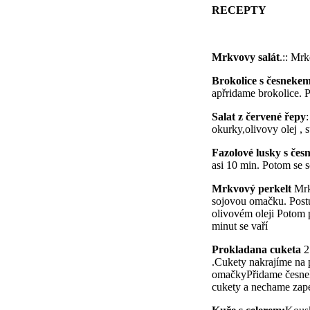
RECEPTY
Mrkvovy salát
.:: Mr
Brokolice s česnekem
apřridame brokolice. 
Salat z červené řepy
okurky,olivovy olej ,
Fazolové lusky s če
asi 10 min. Potom se s
Mrkvový perkelt
Mrke
sojovou omačku. Postu
olivovém oleji Potom p
minut se vaří
Prokladana cuketa
2 
.Cukety nakrajíme na p
omačkyPřidame česnek 
cukety a nechame zape