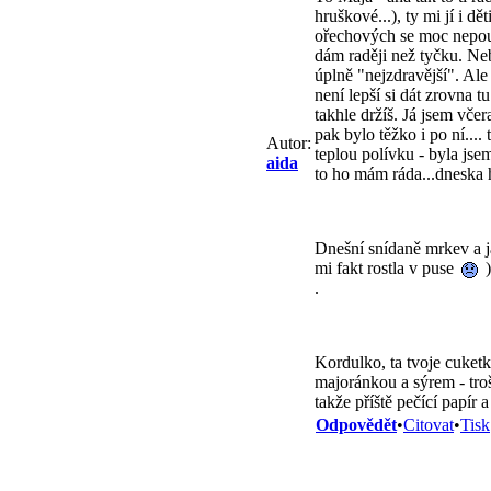
hruškové...), ty mi jí i 
ořechových se moc nepouš
dám raději než tyčku. Ne
úplně "nejzdravější". Al
není lepší si dát zrovna t
takhle držíš. Já jsem vče
pak bylo těžko i po ní....
Autor:
teplou polívku - byla jse
aida
to ho mám ráda...dneska 
Dnešní snídaně mrkev a j
mi fakt rostla v puse
)
.
Kordulko, ta tvoje cuketk
majoránkou a sýrem - troš
takže příště pečící papír
Odpovědět
•
Citovat
•
Tisk