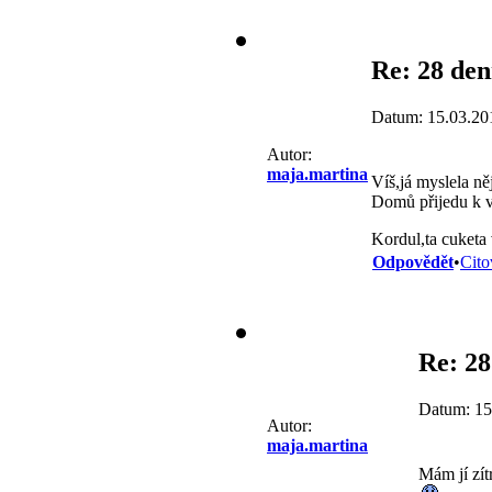
Re: 28 den
Datum: 15.03.20
Autor:
maja.martina
Víš,já myslela ně
Domů přijedu k ve
Kordul,ta cuketa 
Odpovědět
•
Cito
Re: 28
Datum: 15
Autor:
maja.martina
Mám jí zít