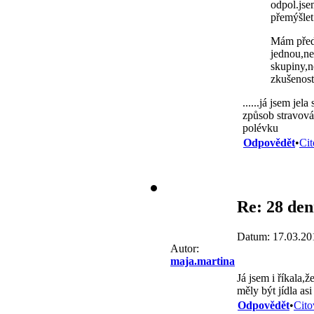
odpol.jse
přemýšle
Mám před s
jednou,ne
skupiny,n
zkušenost
......já jsem je
způsob stravován
polévku
Odpovědět
•
Cit
Re: 28 den
Datum: 17.03.20
Autor:
maja.martina
Já jsem i říkala,ž
měly být jídla as
Odpovědět
•
Cito