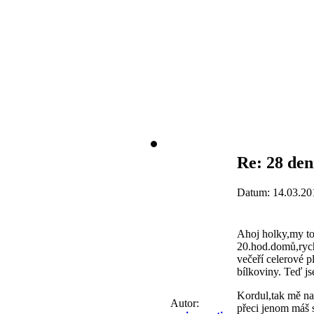
Re: 28 den
Datum: 14.03.20
Ahoj holky,my to
20.hod.domů,rychl
večeří celerové p
bílkoviny. Teď jse
Kordul,tak mě nap
Autor:
přeci jenom máš s