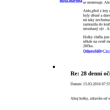
maja.martina
se nestresuje. Ale
Aido,před x lety 
byly děsné a dnes
mi taky nechutnal
zamrazila do krab
strouhaný sýr . A
Holky chtěla jsm 
někde na cestě m
28čku.
Odpovědět
•
Cito
Re: 28 denní o
Datum: 15.03.2016 07:5
Ahoj holky, zdravím od vy