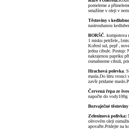
Kuře s celerem:
Kousk
pomeleme a přimeleme 
smažíme v oleji v nem
Těstoviny s kedlubn
nastrouhanou kedluben
BORŠČ
. kompotova 
1 misku petržele,,1mi
Koření sul, pepř , nov
jedna cibule. Postup:
nakrajenou papriku př
osmahneme cibuli, prid
Hrachová polevka
. 
masla.Do litru vrouci
zavšr pridame maslo.
Červená řepa ze šves
napočte do vody100g v
Bezvaječné těstoviny
Zeleninová polivka:
N
olivovém oleji osmažte
apovařte.Pridejte na k