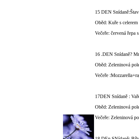
15 DEN Snídaně:Štava
Oběd: Kuře s celerem
Večeře: červená řepa 
16 .DEN Snídaně? Mr
Oběd: Zeleninová pole
Večeře :Mozzarella+r
17DEN Snídaně : Vař
Oběd: Zeleninová pol
Večeře: Zeleninová p
18.DEn SNídaně: Bíl