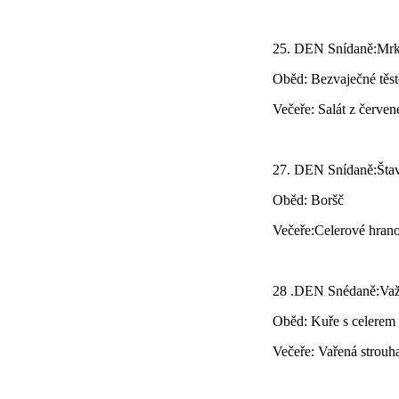
25. DEN Snídaně:Mr
Oběd: Bezvaječné těs
Večeře: Salát z červe
27. DEN Snídaně:Štav
Oběd: Boršč
Večeře:Celerové hrano
28 .DEN Snédaně:Važ
Oběd: Kuře s celerem
Večeře: Vařená strouh