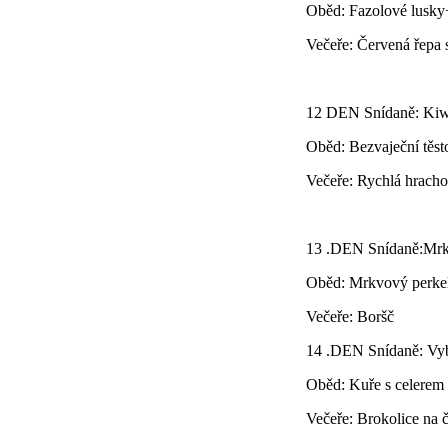
Oběd: Fazolové lusky
Večeře: Červená řepa 
12 DEN Snídaně: Kiw
Oběd: Bezvaječní těst
Večeře: Rychlá hrach
13 .DEN Snídaně:Mrk
Oběd: Mrkvový perkel
Večeře: Boršč
14 .DEN Snídaně: Vybe
Oběd: Kuře s celerem
Večeře: Brokolice na 