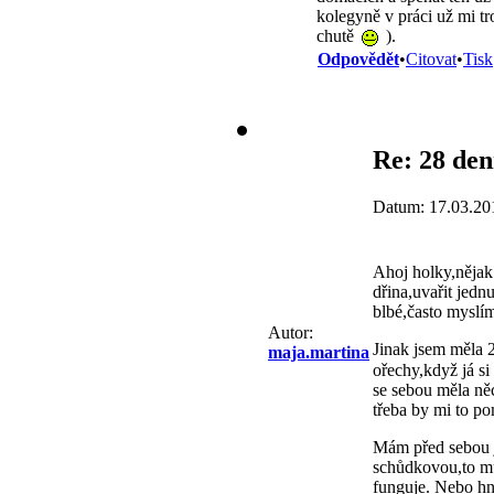
kolegyně v práci už mi tr
chutě
).
Odpovědět
•
Citovat
•
Tisk
Re: 28 den
Datum: 17.03.20
Ahoj holky,nějak 
dřina,uvařit jedn
blbé,často myslím 
Autor:
Jinak jsem měla 2
maja.martina
ořechy,když já si
se sebou měla něc
třeba by mi to p
Mám před sebou je
schůdkovou,to mu
funguje. Nebo hne