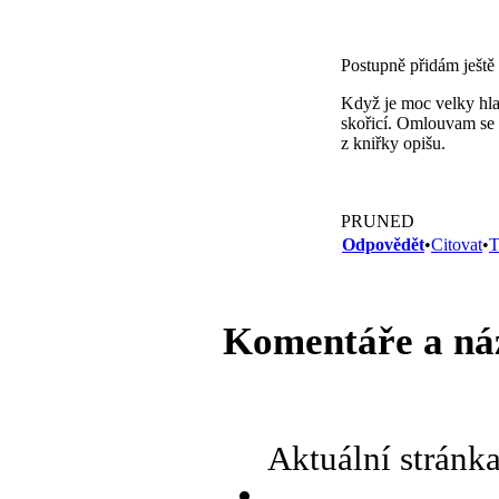
Postupně přidám ještě 
Když je moc velky hla
skořicí. Omlouvam se 
z kniřky opišu.
PRUNED
Odpovědět
•
Citovat
•
T
Komentáře a ná
Aktuální stránk