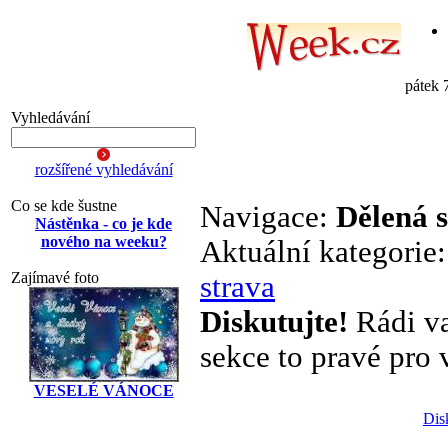
pátek 
Vyhledávání
rozšířené vyhledávání
Co se kde šustne
Navigace:
Dělená 
Nástěnka - co je kde
nového na weeku?
Aktuální kategorie
Zajímavé foto
strava
Diskutujte!
Rádi va
sekce to pravé pro v
VESELÉ VÁNOCE
Dis