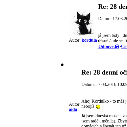
Re: 28 de
Datum: 17.03.2
já jsem tady , d
Autor:
kordula
děsně /, ale ve 
Odpovědět
•
Cit
Re: 28 denní o
Datum: 17.03.2016 10:0
Ahoj Kordulko - to máš j
Autor:
nebojíš
.
aida
Já jsem dneska musela zas
jsem raději měnila). Zbyt
domácích a špenát ten už