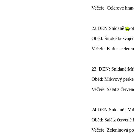
Večeře: Celerové hran
22.DEN Snídaně
o
Oběd: Široké bezvaječ
Večeře: Kuře s celere
23. DEN: Snídaně:Mr
Oběd: Mrkvový perkel
Večeřě: Salat z červe
24.DEN Snidaně : Vař
Oběd: Salátz červené
Večeře: Zeleninová p