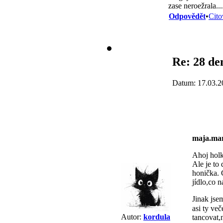
zase neroežrala...
Odpovědět
•
Cito
Re: 28 de
Datum: 17.03.2
maja.mar
Ahoj holk
Ale je to 
honička. C
jídlo,co n
Jinak jse
asi ty več
Autor:
kordula
tancovat,