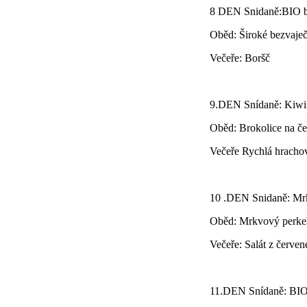
8 DEN Snidaně:BIO bí
Oběd: Široké bezvaječ
Večeře: Boršč
9.DEN Snídaně: Kiwi
Oběd: Brokolice na č
Večeře Rychlá hracho
10 .DEN Snidaně: Mr
Oběd: Mrkvový perkel
Večeře: Salát z červe
11.DEN Snídaně: BIO 