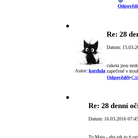
Odpovědě
Re: 28 de
Datum: 15.03.2
cuketa jsou ned
Autor:
kordula
zapečené v trou
Odpovědět
•
Cit
Re: 28 denní o
Datum: 16.03.2016 07:4
To Maja - aha tak to ti ra