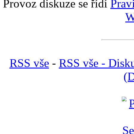
Provoz diskuze se řídí
Prav
W
RSS vše
-
RSS vše - Disk
(D