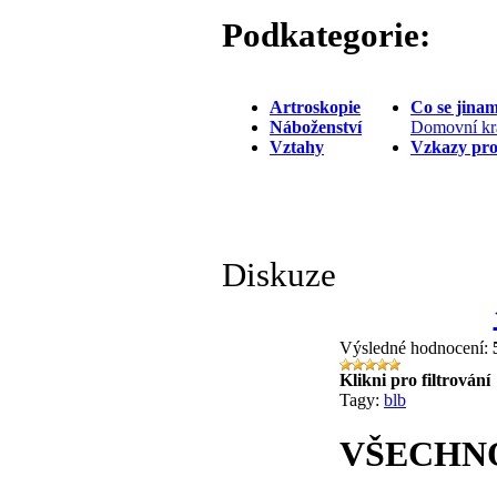
Podkategorie:
Artroskopie
Co se jina
Náboženství
Domovní kr
Vztahy
Vzkazy pr
Diskuze
Výsledné hodnocení:
Klikni pro filtrování
Tagy:
blb
VŠECHNO 