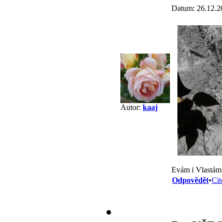
Datum: 26.12.2
Autor:
kaaj
Evám i Vlastám
Odpovědět
•
Cit