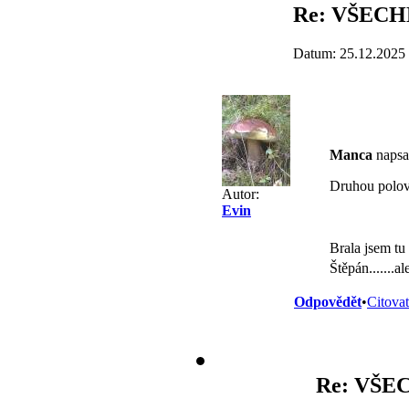
Re: VŠECHN
Datum: 25.12.2025
Manca
napsal
Druhou polovi
Autor:
Evin
Brala jsem tu 
Štěpán.......
Odpovědět
•
Citovat
Re: VŠEC