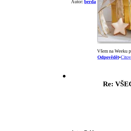
Autor:
berda
Všem na Weeku pře
Odpovědět
•
Citov
Re: VŠE