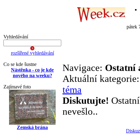
pátek 
Vyhledávání
rozšířené vyhledávání
Co se kde šustne
Navigace:
Ostatní 
Nástěnka - co je kde
nového na weeku?
Aktuální kategorie
Zajímavé foto
téma
Diskutujte!
Ostatní
nevešlo..
Zemská brána
Diskuz