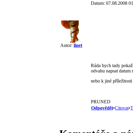
Datum: 07.08.2008 01
Autor:
linet
Ráda bych tady pokaž
odvahu napsat datum 
nebo k jiné příležitosti
PRUNED
Odpovědět
•
Citovat
•
T