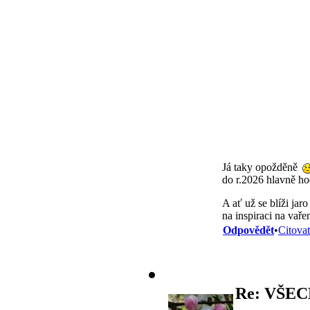
Já taky opožděně
do r.2026 hlavně ho
A ať už se blíži jar
na inspiraci na vaře
Odpovědět
•
Citovat
Re: VŠEC