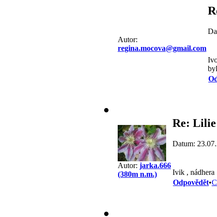
R
Da
Autor:
regina.mocova@gmail.com
Iv
by
Od
Re: Lilie
Datum: 23.07
Autor:
jarka.666
Ivik , nádhera
(380m n.m.)
Odpovědět
•
C