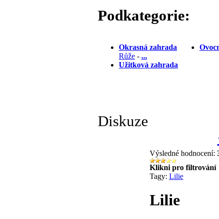
Podkategorie:
Okrasná zahrada
Ovocn
Růže
-
...
Užitková zahrada
Diskuze
Výsledné hodnocení:
Klikni pro filtrování
Tagy:
Lilie
Lilie