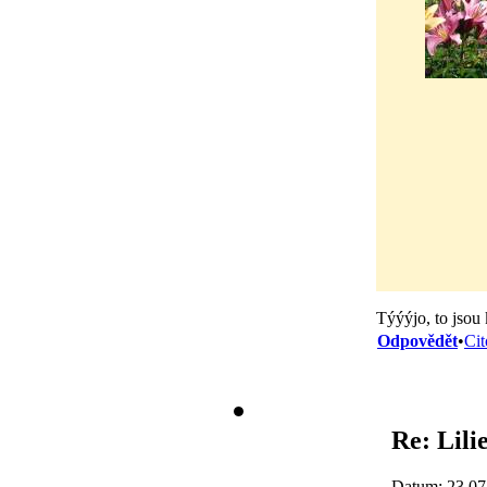
Týýýjo, to jsou
Odpovědět
•
Cit
Re: Lili
Datum: 23.07