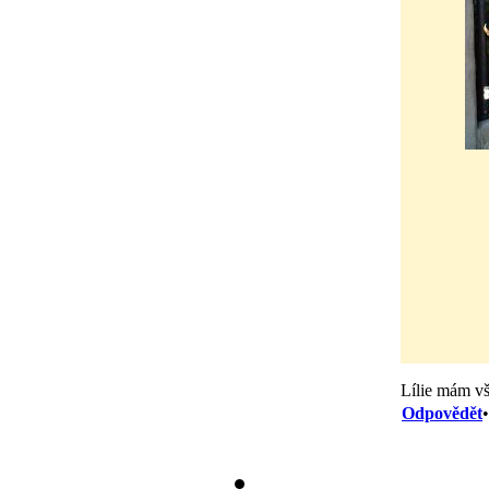
Lílie mám v
Odpovědět
•