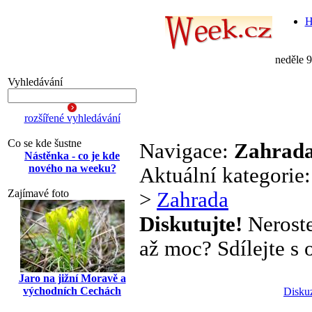
H
neděle 
Vyhledávání
rozšířené vyhledávání
Co se kde šustne
Navigace:
Zahrad
Nástěnka - co je kde
nového na weeku?
Aktuální kategorie
Zajímavé foto
>
Zahrada
Diskutujte!
Neroste
až moc? Sdílejte s o
Jaro na jižní Moravě a
východních Cechách
Disku