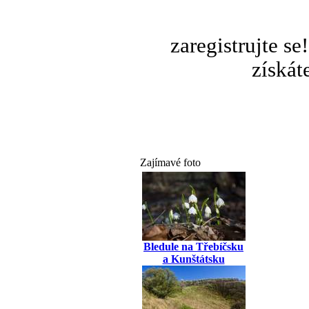
zaregistrujte s
získát
Zajímavé foto
Bledule na Třebíčsku
a Kunštátsku