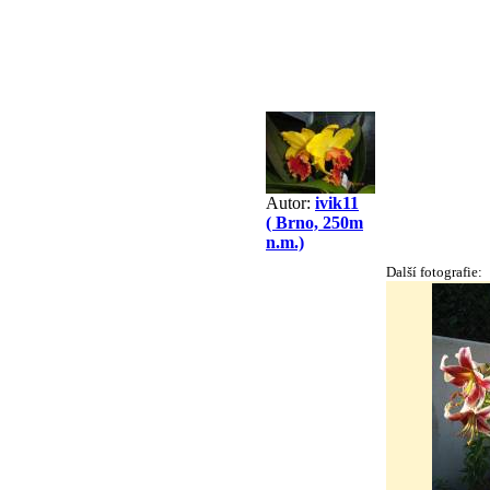
Autor:
ivik11
( Brno, 250m
n.m.)
Další fotografie: