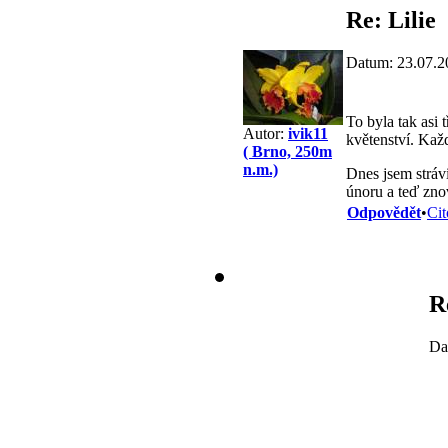
Re: Lilie
Datum: 23.07.2
To byla tak asi 
Autor:
ivik11
květenství. Každ
( Brno, 250m
n.m.)
Dnes jsem strávi
únoru a teď zno
Odpovědět
•
Cit
R
Da