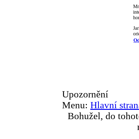
Mně
int
hor
Jar
ori
Od
Upozornění
Menu:
Hlavní stran
Bohužel, do tohot