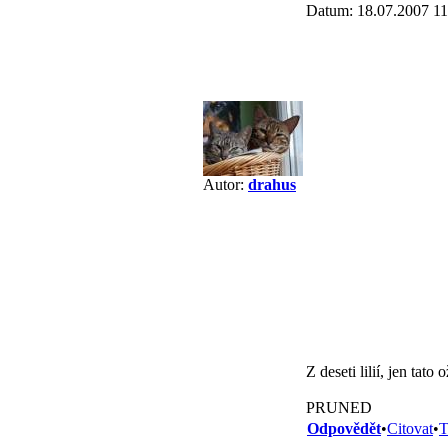
Datum: 18.07.2007 11
Autor:
drahus
Z deseti lilií, jen tat
PRUNED
Odpovědět
•
Citovat
•
T