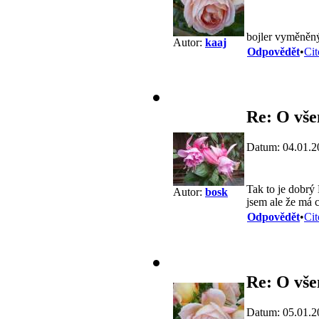
bojler vyměněný-
Autor:
kaaj
Odpovědět
•
Cit
Re: O vše
Datum: 04.01.2
Tak to je dobrý 
Autor:
bosk
jsem ale že má c
Odpovědět
•
Cit
Re: O vše
Datum: 05.01.2