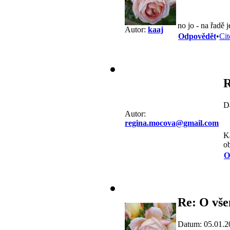
no jo - na řadě
Autor:
kaaj
Odpovědět
•
Cit
R
D
Autor:
regina.mocova@gmail.com
Ka
ob
O
Re: O vše
Datum: 05.01.2