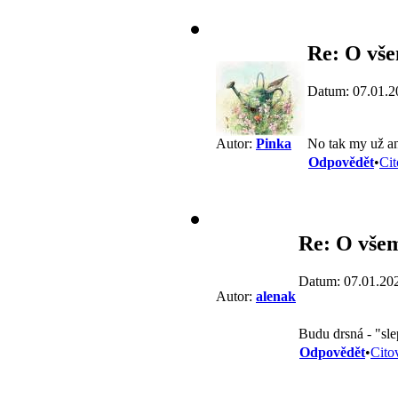
Re: O vše
Datum: 07.01.2
No tak my už a
Autor:
Pinka
Odpovědět
•
Cit
Re: O všem
Datum: 07.01.20
Autor:
alenak
Budu drsná - "sle
Odpovědět
•
Cito