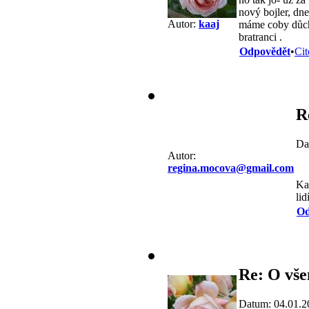
nový bojler, dne
Autor:
kaaj
máme coby důch
bratranci .
Odpovědět
•
Cit
R
Da
Autor:
regina.mocova@gmail.com
Ka
lid
Od
Re: O vše
Datum: 04.01.2