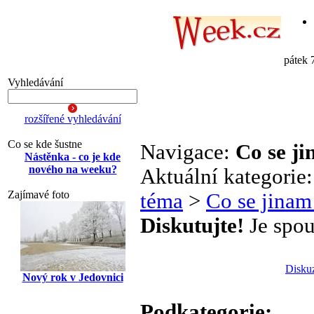
pátek 
Vyhledávání
rozšířené vyhledávání
Co se kde šustne
Navigace:
Co se j
Nástěnka - co je kde
nového na weeku?
Aktuální kategorie
Zajímavé foto
téma
>
Co se jinam
Diskutujte!
Je spou
Disku
Nový rok v Jedovnici
Podkategorie: