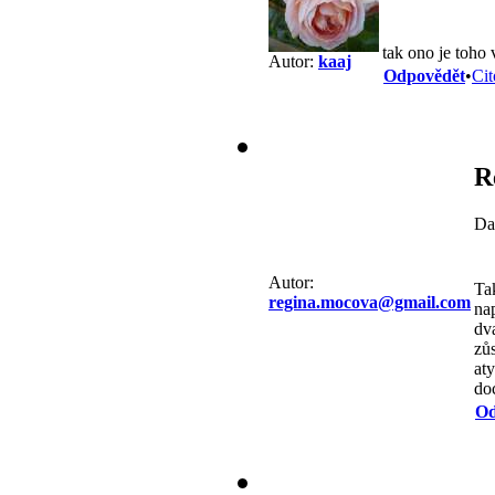
tak ono je toho 
Autor:
kaaj
Odpovědět
•
Cit
R
Da
Autor:
Ta
regina.mocova@gmail.com
na
dv
zů
aty
doc
Od