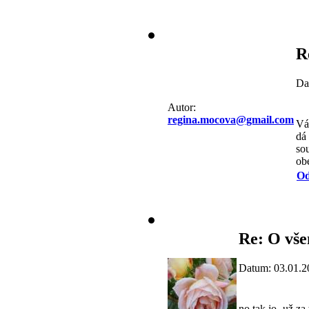
R
Da
Autor:
regina.mocova@gmail.com
Vá
dá
sou
obe
Od
Re: O vše
Datum: 03.01.2
no tak jo- už za