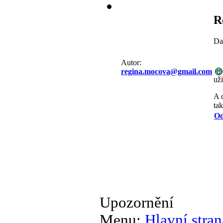
R
Da
Autor:
regina.mocova@gmail.com
uži
A c
tak
Od
Upozornění
Menu:
Hlavní stran