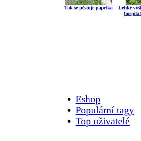
Tak se pěstuje paprika
Lehké výš
hospital
Eshop
Populární tagy
Top uživatelé