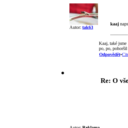
kaaj
naps
Autor:
tak63
..........
Kaaj, také jsme 
po, po, pohoršil 
Odpovědět
•
Cit
Re: O vše
Autor:
Reklama