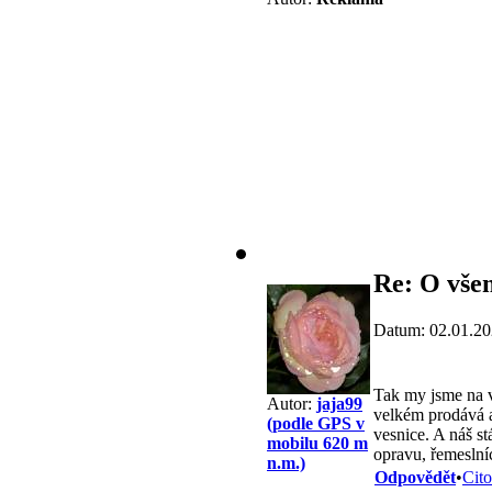
Re: O všem
Datum: 02.01.20
Tak my jsme na vs
Autor:
jaja99
velkém prodává a
(podle GPS v
vesnice. A náš st
mobilu 620 m
opravu, řemeslní
n.m.)
Odpovědět
•
Cito