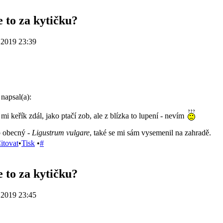
e to za kytičku?
.2019 23:39
napsal(a):
mi keřík zdál, jako ptačí zob, ale z blízka to lupení - nevím
b obecný
- Ligustrum vulgare
, také se mi sám vysemenil na zahradě.
itovat
•
Tisk
•
#
e to za kytičku?
.2019 23:45