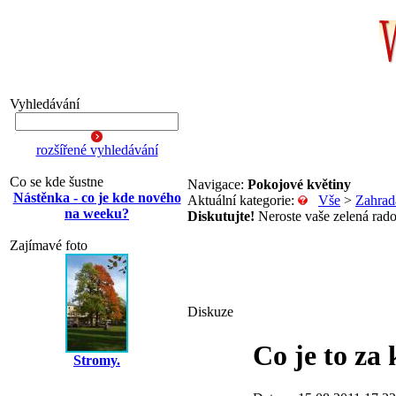
Vyhledávání
rozšířené vyhledávání
Co se kde šustne
Navigace:
Pokojové květiny
Nástěnka - co je kde nového
Aktuální kategorie:
Vše
>
Zahrad
na weeku?
Diskutujte!
Neroste vaše zelená rados
Zajímavé foto
Diskuze
Co je to za
Stromy.