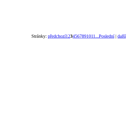
Stránky:
předchozí
1
2
3
4
5
6
7
8
9
10
11
...Poslední
|
další