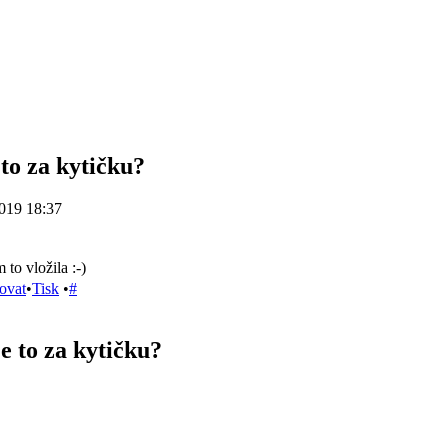
 to za kytičku?
019 18:37
 to vložila :-)
ovat
•
Tisk
•
#
e to za kytičku?