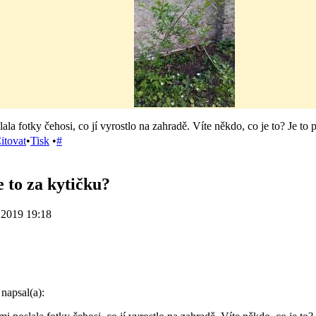
la fotky čehosi, co jí vyrostlo na zahradě. Víte někdo, co je to? Je to
itovat
•
Tisk
•
#
e to za kytičku?
.2019 19:18
napsal(a):