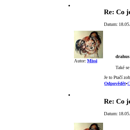
Re: Co j
Datum: 18.05
drahus
Autor:
Missi
Také se 
Je to Ptačí zo
Odpovědět
•
C
Re: Co j
Datum: 18.05