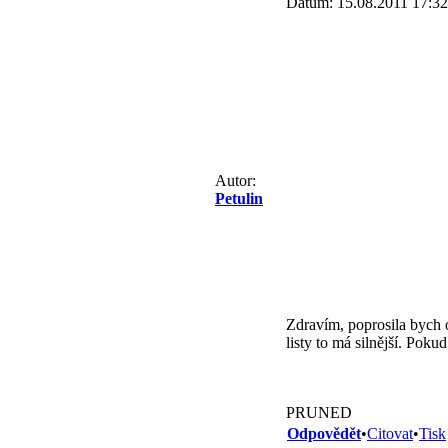
Datum: 15.08.2011 17:32
Autor:
Petulin
Zdravím, poprosila bych o
listy to má silnější. Poku
PRUNED
Odpovědět
•
Citovat
•
Tisk