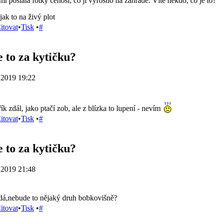
i poslala fotky čehosi, co jí vyrostlo na zahradě. Víte někdo, co je to
 jak to na živý plot
itovat
•
Tisk
•
#
e to za kytičku?
.2019 19:22
ík zdál, jako ptačí zob, ale z blízka to lupení - nevím
itovat
•
Tisk
•
#
e to za kytičku?
.2019 21:48
padá,nebude to nějaký druh bobkovišně?
itovat
•
Tisk
•
#