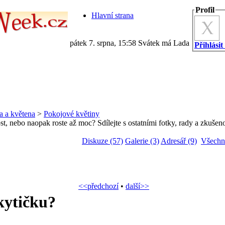
Profil
Hlavní strana
pátek 7. srpna, 15:58 Svátek má Lada
Přihlásit
a a květena
>
Pokojové květiny
t, nebo naopak roste až moc? Sdílejte s ostatními fotky, rady a zkušenos
Diskuze (57)
Galerie (3)
Adresář (9)
Všechn
<<předchozí
•
další>>
 kytičku?