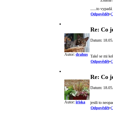
Známá m
......to vypadá
Odpovědět
•
C
Re: Co j
Datum: 18.05
Autor:
drahus
Také se mi keř
Odpovědět
•
C
Re: Co j
Datum: 18.05
Autor:
iriska
jestli to neo
Odpovědět
•
C