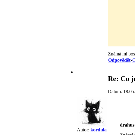
Známá mi posla
Odpovědět
•
C
Re: Co j
Datum: 18.05
drahus
Autor:
kordula