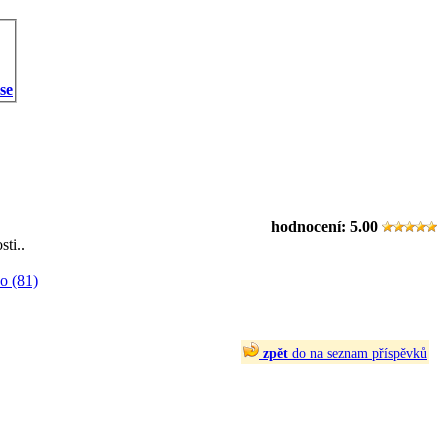
 se
hodnocení:
5.00
ti..
o (81)
zpět
do na seznam příspěvků