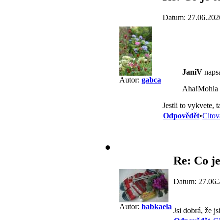
Datum: 27.06.202
JaniV
napsa
Autor:
gabca
Aha!Mohla b
Jestli to vykvete, 
Odpovědět
•
Citov
Re: Co je
Datum: 27.06.
Autor:
babkaela
Jsi dobrá, že js