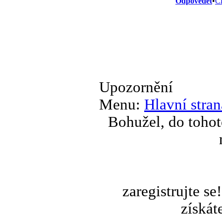
Odpovědět
•
Ci
Upozornění
Menu:
Hlavní stran
Bohužel, do tohot
zaregistrujte s
získát