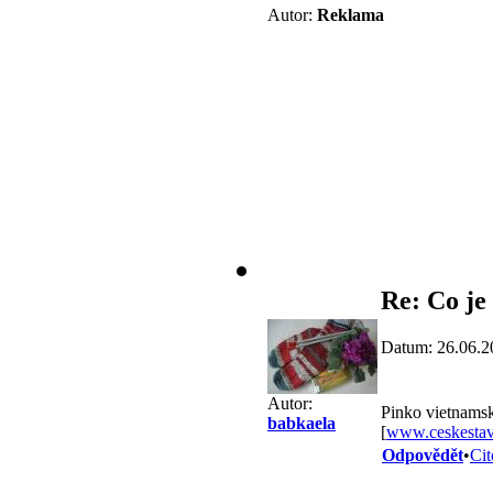
Autor:
Reklama
Re: Co je
Datum: 26.06.2
Autor:
Pinko vietnamský
babkaela
[
www.ceskestav
Odpovědět
•
Cit