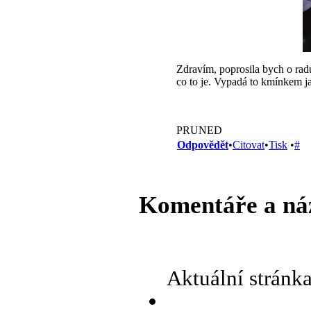
Zdravím, poprosila bych o radu
co to je. Vypadá to kmínkem jak
PRUNED
Odpovědět
•
Citovat
•
Tisk
•
#
Komentáře a ná
Aktuální stránk