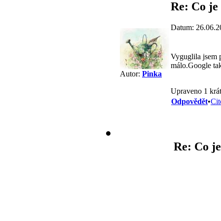
Re: Co je
Datum: 26.06.2
Vyguglila jsem 
málo.Google tak
Autor:
Pinka
Upraveno 1 krát
Odpovědět
•
Cit
Re: Co je