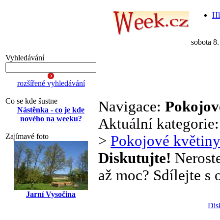
Hl
sobota 8
Vyhledávání
rozšířené vyhledávání
Co se kde šustne
Navigace:
Pokojov
Nástěnka - co je kde
nového na weeku?
Aktuální kategorie
Zajímavé foto
>
Pokojové květin
Diskutujte!
Neroste
až moc? Sdílejte s o
Jarní Vysočina
Dis