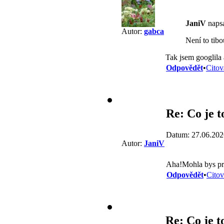
JaniV
napsa
Autor:
gabca
Není to tib
Tak jsem googlila 
Odpovědět
•
Citov
Re: Co je t
Datum: 27.06.202
Autor:
JaniV
Aha!Mohla bys pro
Odpovědět
•
Citov
Re: Co je t