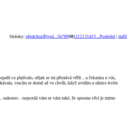
Stránky:
předchozí
První...
5
6
7
8
9
10
11
12
13
14
15
...Poslední
|
další
altí co platívalo, nějak se mi přestává věřit .. a čekanka u vás,
říkávala, vracím se domů až ve chvíli, když uvidím u silnice kvést
.. nakonec - nepozdá vám se vám také, že spousta věcí je mimo