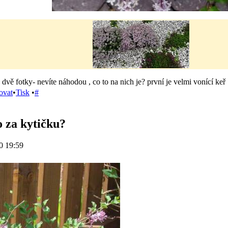
 dvě fotky- nevíte náhodou , co to na nich je? první je velmi vonící keř 
ovat
•
Tisk
•
#
o za kytičku?
0 19:59