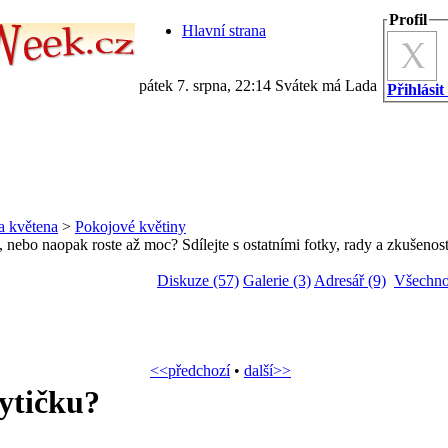
Profil
Hlavní strana
pátek 7. srpna, 22:14 Svátek má Lada
Přihlásit
a květena
>
Pokojové květiny
 nebo naopak roste až moc? Sdílejte s ostatními fotky, rady a zkušenost
Diskuze (57)
Galerie (3)
Adresář (9)
Všechno
<<předchozí
•
další>>
kytičku?