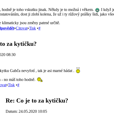
i, hodně je toho vskutku jinak. Někdy je to možná i věkem.
I když j
statováním, dost ji zlobí kolena, že už i ty růžový prášky šidí, jako vš
e klimaticky jsou změny patrné určitě.
povědět
•
Citovat
•
Tisk
•
#
 to za kytičku?
020 08:30
ytku Gabča nevyfotí , tak je asi marné hádat .
la - no máš toho hodně.
ovat
•
Tisk
•
#
Re: Co je to za kytičku?
Datum: 24.05.2020 10:05