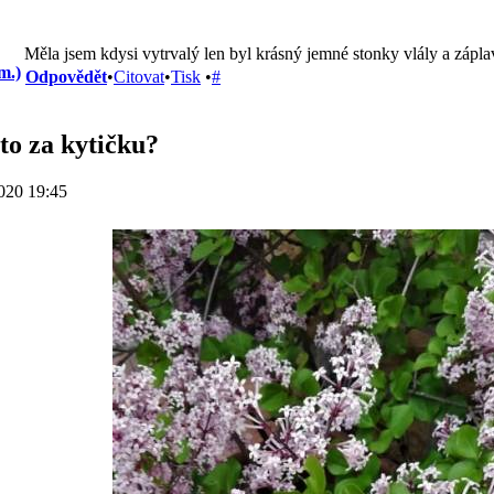
Měla jsem kdysi vytrvalý len byl krásný jemné stonky vlály a zápla
m.)
Odpovědět
•
Citovat
•
Tisk
•
#
 to za kytičku?
020 19:45