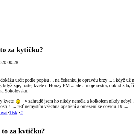
 to za kytičku?
020 00:28
okážu určit podle popisu ... na čekanku je opravdu brzy ... i když už nep
 když žije, roste, kvete u Honzy PM ... ale .. moje sestra, dokud žila, 
 na Sokolovsku.
dy kvete
, v zahradě jsem ho nikdy neměla a kolkolem nikdy nebyl .
sti ? .... teď nemyslím všechna opatření a omezení ke covidu-19 ....
ovat
•
Tisk
•
#
 to za kytičku?