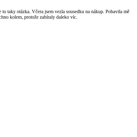
e to taky otázka. Včera jsem vezla sousedku na nákup. Pobavila mě
echno kolem, protože zabíraly daleko víc.