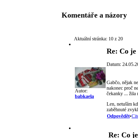
Komentáře a názory
Aktuální stránka:
10 z 20
Re: Co je
Datum: 24.05.2
Gabčo, nějak ned
nakonec proč ne,
Autor:
čekanky ... žila
babkaela
Len, netuším k
zaběhnuté zvyklo
Odpovědět
•
Cit
Re: Co je