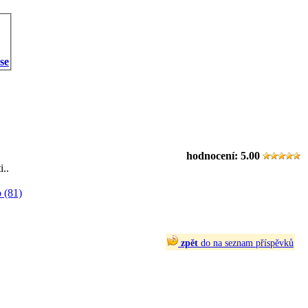
 se
hodnocení:
5.00
i..
 (81)
zpět
do na seznam příspěvků