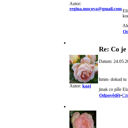
Autor:
regina.mocova@gmail.com
El
kon
Al
Od
Re: Co je
Datum: 24.05.2
hmm- dokud tu k
Autor:
kaaj
jinak co píše E
Odpovědět
•
Cit