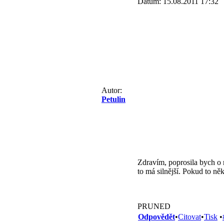
Datum: 15.08.2011 17:32
Autor:
Petulin
Zdravím, poprosila bych o r
to má silnější. Pokud to ně
PRUNED
Odpovědět
•
Citovat
•
Tisk
•