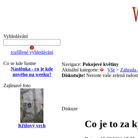
Vyhledávání
rozšířené vyhledávání
Co se kde šustne
Navigace:
Pokojové květiny
Nástěnka - co je kde
Aktuální kategorie:
Vše
>
Zahrada 
nového na weeku?
Diskutujte!
Neroste vaše zelená radost,
Zajímavé foto
Diskuze
Co je to za 
Křížový vrch