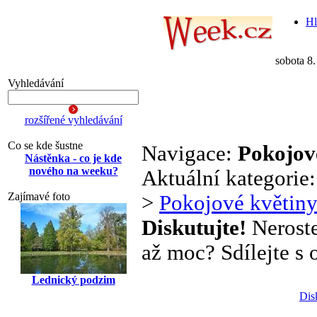
Hl
sobota 8
Vyhledávání
rozšířené vyhledávání
Co se kde šustne
Navigace:
Pokojov
Nástěnka - co je kde
nového na weeku?
Aktuální kategorie
Zajímavé foto
>
Pokojové květin
Diskutujte!
Neroste
až moc? Sdílejte s o
Lednický podzim
Dis