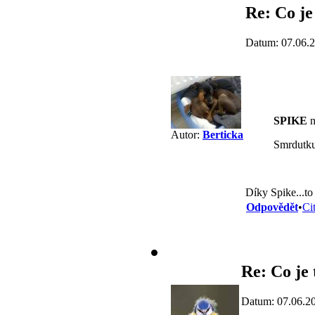
Re: Co je
Datum: 07.06.
SPIKE
n
Autor:
Berticka
Smrdutku
Díky Spike...to
Odpovědět
•
Ci
Re: Co je 
Datum: 07.06.2