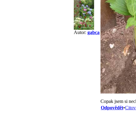
Autor:
gabca
Copak jsem si nec
Odpovědět
•
Citov