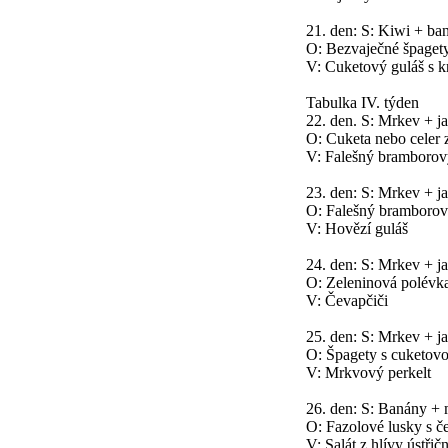
21. den: S: Kiwi + ba
O: Bezvaječné špagety
V: Cuketový guláš s 
Tabulka IV. týden
22. den. S: Mrkev + j
O: Cuketa nebo celer
V: Falešný bramborový
23. den: S: Mrkev + j
O: Falešný bramborový
V: Hovězí guláš
24. den: S: Mrkev + j
O: Zeleninová polévk
V: Čevapčiči
25. den: S: Mrkev + j
O: Špagety s cuketov
V: Mrkvový perkelt
26. den: S: Banány + 
O: Fazolové lusky s 
V: Salát z hlívy ústřič