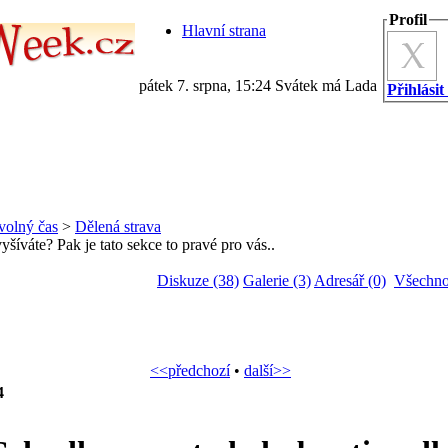
Profil
Hlavní strana
pátek 7. srpna, 15:24 Svátek má Lada
Přihlásit
volný čas
>
Dělená strava
šíváte? Pak je tato sekce to pravé pro vás..
Diskuze (38)
Galerie (3)
Adresář (0)
Všechno
<<předchozí
•
další>>
4