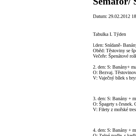
Semafor/ 
Datum: 29.02.2012 18
Tabulka I. Týden
l.den: Snídaně- Baná
Oběd: Těstoviny se š
Večeře: Špenátové rol
2. den: S: Banány+ m
O: Bezvaj. Těstovinové
V: Vaječný bílek s br
3. den: S: Banány + 
O: Špagety s česnek.
V: Filety z mořské tre
4. den: S: Banány + 
O: Zelné nudle, s ke