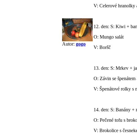
V: Celerové hranolky a
12. den: S: Kiwi + ba
O: Mungo salát
Autor:
gogo
V: Boršč
13. den: S: Mrkev + j
O: Závin se špenátem 
V: Špenátové rolky s 
14. den: S: Banány +
O: Pečené tofu s broko
V: Brokolice s česne