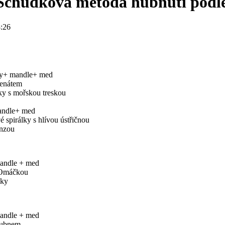
Schudkova metoda hubnuti podl
:26
ny+ mandle+ med
penátem
ky s mořskou treskou
andle+ med
 spirálky s hlívou ústřičnou
ynzou
mandle + med
 Omáčkou
sky
mandle + med
dlubnem