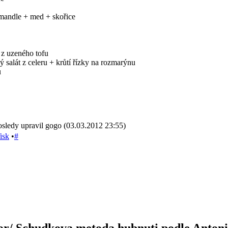
mandle + med + skořice
 z uzeného tofu
 salát z celeru + krůtí řízky na rozmarýnu
u
sledy upravil gogo (03.03.2012 23:55)
isk
•
#
or/ Schudkova metoda hubnuti podle Anton