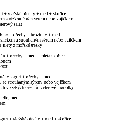
urt + vlašské ořechy + med + skořice
kem s nízkotučným sýrem nebo vajíčkem
lerový salát
ablko + ořechy + hrozinky + med
česnekem a strouhaným sýrem nebo vajíčkem
 filety z mořské tresky
nán + ořechy + med + mletá skořice
lubnem
prsou
otučný jogurt + ořechy + med
py se strouhaným sýrem, nebo vajíčkem
ých vlašských ořechů+celerové hranolky
andle, med
rem
ogurt + vlašské ořechy + med + skořice