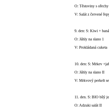
O: Těstoviny s ořechy
V: Salát z červené ře
9. den: S: Kiwi + ban
O: Jáhly na slano 1
V: Prokládaná cuketa
10. den: S: Mrkev +ja
O: Jáhly na slano II
V: Mrkvový perkelt s
11. den. S: BIO bílý j
O: Adzuki salát II