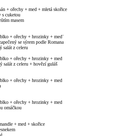
nán + ořechy + med + mletá skořice
 s cuketou
krůtím masem
ablko + ořechy + hrozinky + med¨
 zapečený se sýrem podle Romana
 salát z celeru
ablko + ořechy + hrozinky + med
 salát z celeru + hovězí guláš
ablko + ořechy + hrozinky + med
a
ablko + ořechy + hrozinky + med
ou omáčkou
mandle + med + skořice
česnekem
né