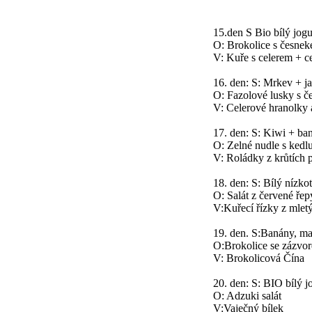
15.den S Bio bílý jog
O: Brokolice s česne
V: Kuře s celerem + ce
16. den: S: Mrkev + j
O: Fazolové lusky s 
V: Celerové hranolky a
17. den: S: Kiwi + ba
O: Zelné nudle s ked
V: Roládky z krůtích 
18. den: S: Bílý nízk
O: Salát z červené ře
V:Kuřecí řízky z mlet
19. den. S:Banány, m
O:Brokolice se zázvo
V: Brokolicová Čína
20. den: S: BIO bílý j
O: Adzuki salát
V:Vaječný bílek