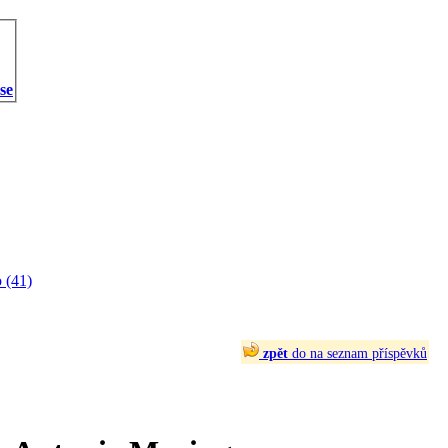
 se
 (41)
zpět
do na seznam příspěvků