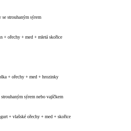
py se strouhaným sýrem
án + ořechy + med + mletá skořice
blka + ořechy + med + hrozinky
e strouhaným sýrem nebo vajíčkem
ogurt + vlašské ořechy + med + skořice