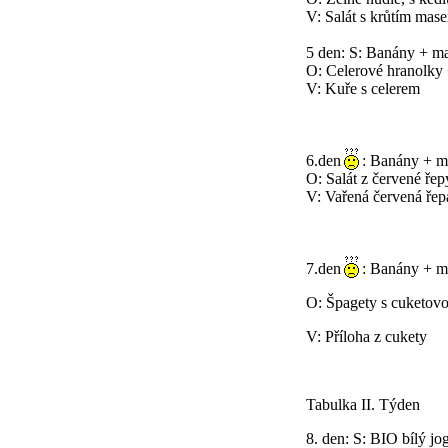
V: Salát s krůtím mas
5 den: S: Banány + m
O: Celerové hranolky +
V: Kuře s celerem
6.den
: Banány + m
O: Salát z červené řep
V: Vařená červená řep
7.den
: Banány + m
O: Špagety s cuketov
V: Příloha z cukety
Tabulka II. Týden
8. den: S: BIO bílý jo