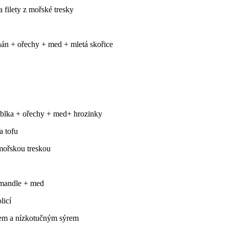
 filety z mořské tresky
nán + ořechy + med + mletá skořice
ablka + ořechy + med+ hrozinky
a tofu
mořskou treskou
 mandle + med
licí
kem a nízkotučným sýrem