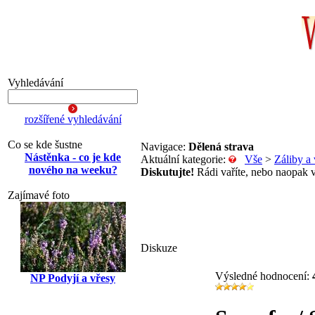
Vyhledávání
rozšířené vyhledávání
Co se kde šustne
Navigace:
Dělená strava
Nástěnka - co je kde
Aktuální kategorie:
Vše
>
Záliby a 
nového na weeku?
Diskutujte!
Rádi vaříte, nebo naopak vy
Zajímavé foto
Diskuze
Výsledné hodnocení:
NP Podyjí a vřesy