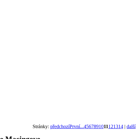
Stránky:
předchozí
První...
4
5
6
7
8
9
10
11
12
13
14
|
další
ie Macingove