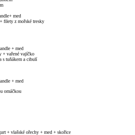
em
andle+ med
 filety z mořské tresky
andle + med
y + vařené vajíčko
a s tuňákem a cibulí
andle + med
ou omáčkou
gurt + vlašské ořechy + med + skořice