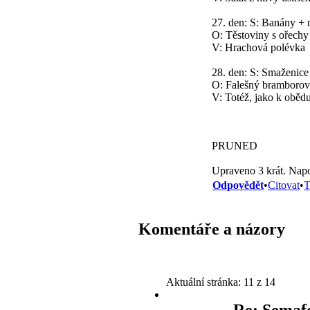
27. den: S: Banány + 
O: Těstoviny s ořechy
V: Hrachová polévka
28. den: S: Smaženice
O: Falešný bramborový
V: Totéž, jako k oběd
PRUNED
Upraveno 3 krát. Napo
Odpovědět
•
Citovat
•
T
Komentáře a názory
Aktuální stránka:
11 z 14
Re: Semaf