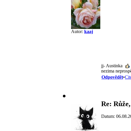
Autor:
kaaj
jj- Austinka
nezima neprosp
Odpovědět
•
Cit
Re: Růže,
Datum: 06.08.2