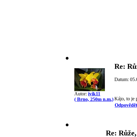
Re: Rů
Datum: 05.
Autor:
ivik11
Kájo, to je 
( Brno, 250m n.m.)
Odpovědě
Re: Růže,