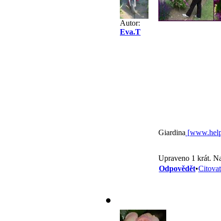
Autor:
Eva.T
Giardina
[
www.help
Upraveno 1 krát. N
Odpovědět
•
Citovat