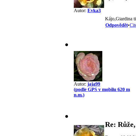
Autor:
Evka3
Kájo,Giardina t
Odpovědět
•
Cit
Autor:
jaja99
(podle GPS v mobilu 620 m
n.m.)
Re: Růže,