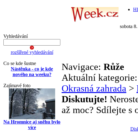
Hl
sobota 8
Vyhledávání
rozšířené vyhledávání
Co se kde šustne
Navigace:
Růže
Nástěnka - co je kde
nového na weeku?
Aktuální kategorie
Zajímavé foto
Okrasná zahrada
>
Diskutujte!
Neroste
až moc? Sdílejte s o
Na Hromnice aj sněhu bylo
více
Dis