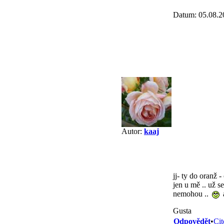
Datum: 05.08.2
Autor:
kaaj
jj- ty do oranž 
jen u mě .. už s
nemohou ..
Gusta
Odpovědět
•
Cit