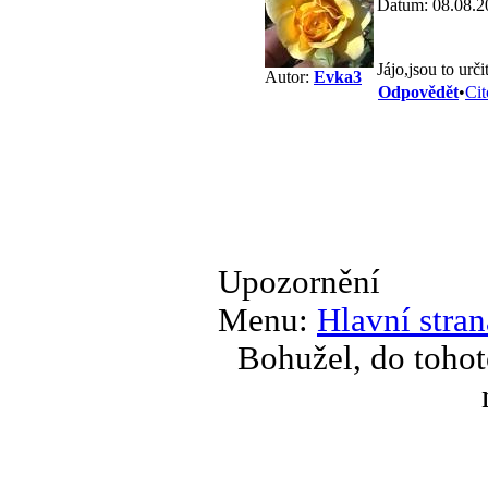
Datum: 08.08.2
Jájo,jsou to urč
Autor:
Evka3
Odpovědět
•
Cit
Upozornění
Menu:
Hlavní stran
Bohužel, do tohot