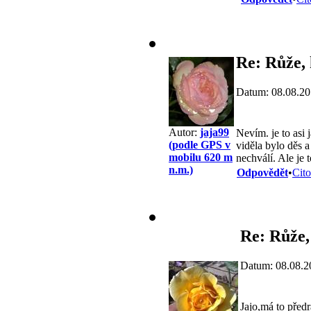
Re: Růže,
Datum: 08.08.20
Autor:
jaja99
Nevím. je to asi 
(podle GPS v
viděla bylo děs a
mobilu 620 m
nechválí. Ale je t
n.m.)
Odpovědět
•
Cito
Re: Růže,
Datum: 08.08.2
Jajo,má to předr