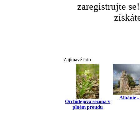
zaregistrujte s
získát
Zajímavé foto
Albánie -
Orchidejová sezóna v
plném proudu