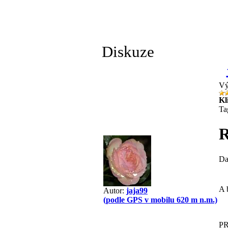
Diskuze
Vý
Kl
Ta
R
Da
A 
Autor:
jaja99
(podle GPS v mobilu 620 m n.m.)
P