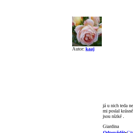
Autor:
kaaj
já u nich teda n
mi poslal krásné
jsou nízké .
Giardina
Odpovědět
•
Cit