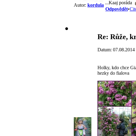
...Kaaj poráda
Autor:
kordula
Odpovědět
•
Cit
Re: Růže, k
Datum: 07.08.2014
Holky, kdo chce Giar
hezky do fialova