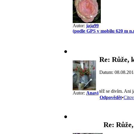
Autor:
jaja99
(podle GPS v mobilu 620 m n.
Re: Růže, 
Datum: 08.08.201
též se divím. Ani
Autor:
Anavi
Odpovědět
•
Citov
Re: Růže,