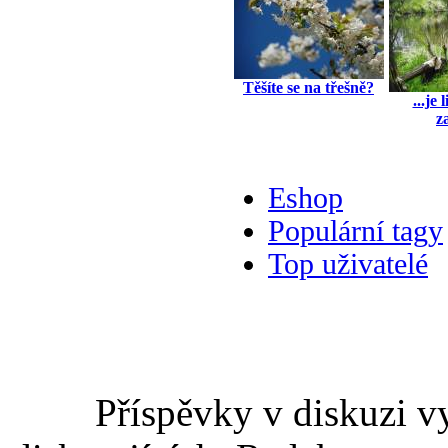
Těšíte se na třešně?
...je
z
Eshop
Populární tagy
Top uživatelé
Příspěvky v diskuzi v