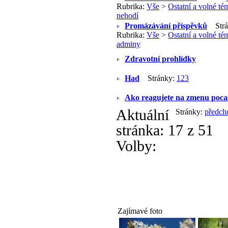
Rubrika:
Vše
>
Ostatní a volné té
nehodí
Promázávání příspěvků
Strá
Rubrika:
Vše
>
Ostatní a volné té
adminy
Zdravotní prohlídky
Had
Stránky:
1
2
3
Ako reagujete na zmenu poca
Aktuální
Stránky:
předch
stránka:
17 z 51
Volby:
Zajímavé foto