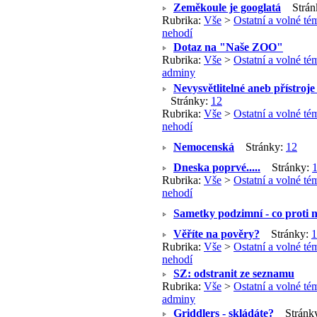
Zeměkoule je googlatá
Strán
Rubrika:
Vše
>
Ostatní a volné té
nehodí
Dotaz na "Naše ZOO"
Rubrika:
Vše
>
Ostatní a volné té
adminy
Nevysvětlitelné aneb přístroje
Stránky:
1
2
Rubrika:
Vše
>
Ostatní a volné té
nehodí
Nemocenská
Stránky:
1
2
Dneska poprvé.....
Stránky:
Rubrika:
Vše
>
Ostatní a volné té
nehodí
Sametky podzimní - co proti 
Věříte na pověry?
Stránky:
1
Rubrika:
Vše
>
Ostatní a volné té
nehodí
SZ: odstranit ze seznamu
Rubrika:
Vše
>
Ostatní a volné té
adminy
Griddlers - skládáte?
Stránk