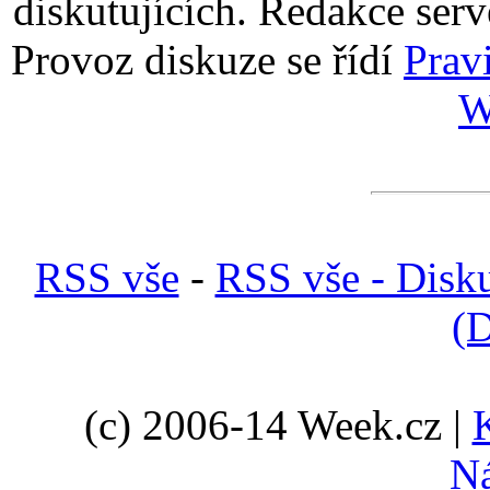
diskutujících. Redakce serv
Provoz diskuze se řídí
Prav
W
RSS vše
-
RSS vše - Disk
(D
(c) 2006-14 Week.cz |
N