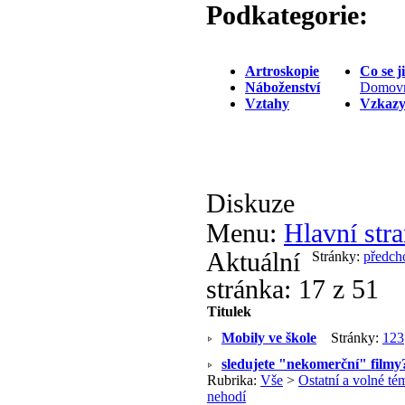
Podkategorie:
Artroskopie
Co se 
Náboženství
Domovn
Vztahy
Vzkazy
Diskuze
Menu:
Hlavní stra
Aktuální
Stránky:
předch
stránka:
17 z 51
Titulek
Mobily ve škole
Stránky:
1
2
3
sledujete "nekomerční" filmy
Rubrika:
Vše
>
Ostatní a volné té
nehodí