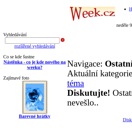
H
neděle 
Vyhledávání
rozšířené vyhledávání
Co se kde šustne
Navigace:
Ostatn
Nástěnka - co je kde nového na
weeku?
Aktuální kategori
Zajímavé foto
téma
Diskutujte!
Ostat
nevešlo..
Barevné hrátky
Disk