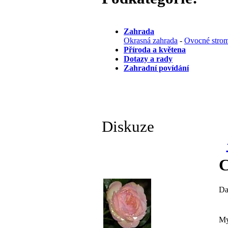
Zahrada
Okrasná zahrada
-
Ovocné strom
Příroda a květena
Dotazy a rady
Zahradní povídání
Diskuze
C
Da
My