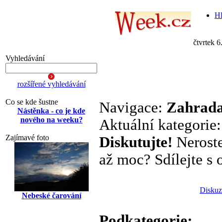
Hl
čtvrtek 6
Vyhledávání
rozšířené vyhledávání
Co se kde šustne
Navigace:
Zahrada
Nástěnka - co je kde
nového na weeku?
Aktuální kategorie
Zajímavé foto
Diskutujte!
Neroste
až moc? Sdílejte s o
Diskuz
Nebeské čarování
Podkategorie: