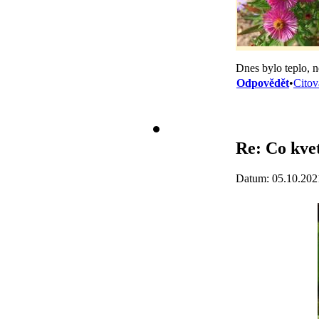
Dnes bylo teplo, n
Odpovědět
•
Citov
Re: Co kvet
Datum: 05.10.202