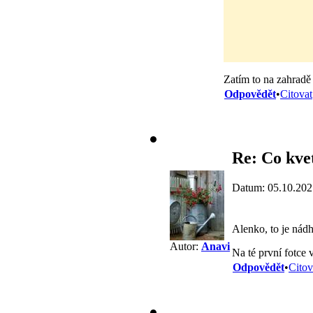
Zatím to na zahradě 
Odpovědět
•
Citovat
Re: Co kvet
Datum: 05.10.202
Alenko, to je nádh
Autor:
Anavi
Na té první fotce
Odpovědět
•
Citov