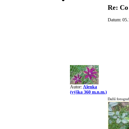
Re: Co 
Datum: 05.
Autor:
Alenka
(výška 360 m.n.m.)
Další fotograf