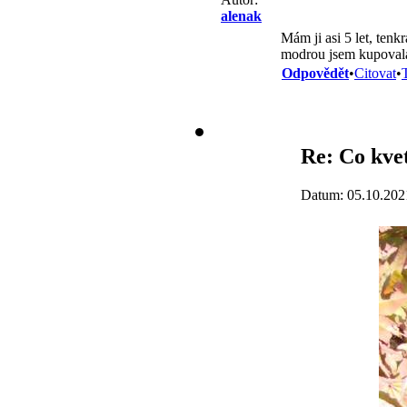
alenak
Mám ji asi 5 let, tenk
modrou jsem kupovala
Odpovědět
•
Citovat
•
Re: Co kvet
Datum: 05.10.202