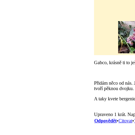
Gabco, krásně ti to je
Přidám něco od nás. J
tvoří pěknou dvojku.
A taky kvete bergenie
Upraveno 1 krát. Nap
Odpovědět
•
Citovat
•