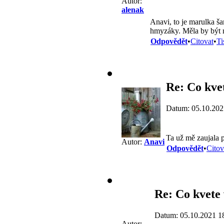
Autor:
alenak
Anavi, to je marulka ša
hmyzáky. Měla by být na
Odpovědět
•
Citovat
•
Ti
Re: Co kvet
Datum: 05.10.202
Ta už mě zaujala
Autor:
Anavi
Odpovědět
•
Citov
Re: Co kvete 
Datum: 05.10.2021 1
Autor: