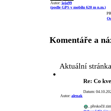
Autor:
jaja99
(podle GPS v mobilu 620 m n.m.)
P
Od
Komentáře a ná
Aktuální stránk
Re: Co kve
Datum: 04.10.20
Autor:
alenak
, přeskočil zi