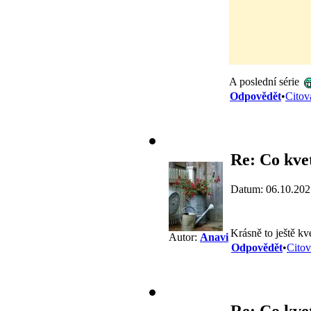
A poslední série
Odpovědět
•
Citov
Re: Co kvet
Datum: 06.10.202
Krásně to ještě kv
Autor:
Anavi
Odpovědět
•
Citov
Re: Co kvet