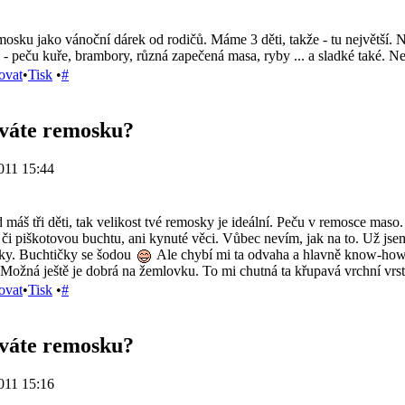
osku jako vánoční dárek od rodičů. Máme 3 děti, takže - tu největší. Nej
 - peču kuře, brambory, různá zapečená masa, ryby ... a sladké také. N
ovat
•
Tisk
•
#
íváte remosku?
011 15:44
 máš tři děti, tak velikost tvé remosky je ideální. Peču v remosce mas
u či piškotovou buchtu, ani kynuté věci. Vůbec nevím, jak na to. Už jsem
ky. Buchtičky se šodou
Ale chybí mi ta odvaha a hlavně know-how.
 Možná ještě je dobrá na žemlovku. To mi chutná ta křupavá vrchní vrst
ovat
•
Tisk
•
#
íváte remosku?
011 15:16