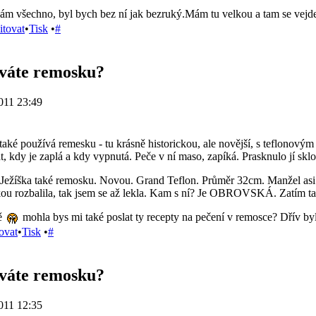
m všechno, byl bych bez ní jak bezruký.Mám tu velkou a tam se vejde 
itovat
•
Tisk
•
#
íváte remosku?
011 23:49
aké používá remesku - tu krásně historickou, ale novější, s teflonový
, kdy je zaplá a kdy vypnutá. Peče v ní maso, zapíká. Prasknulo jí skl
 Ježíška také remosku. Novou. Grand Teflon. Průměr 32cm. Manžel asi p
kou rozbalila, tak jsem se až lekla. Kam s ní? Je OBROVSKÁ. Zatím t
tě
mohla bys mi také poslat ty recepty na pečení v remosce? Dřív by
ovat
•
Tisk
•
#
íváte remosku?
011 12:35