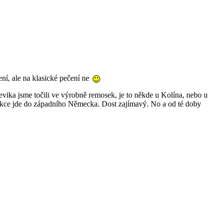
ení, ale na klasické pečení ne
ševika jsme točili ve výrobně remosek, je to někde u Kolína, nebo u
odukce jde do západního Německa. Dost zajímavý. No a od té doby