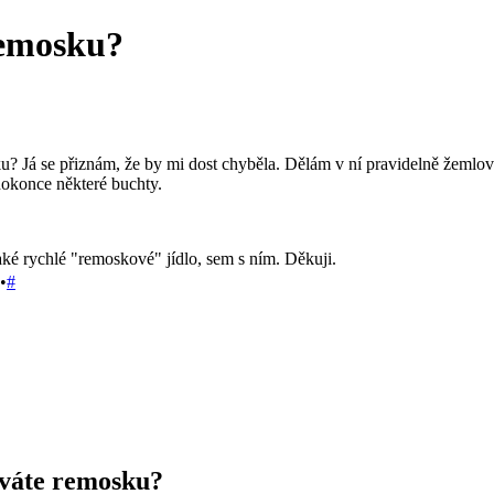
remosku?
u? Já se přiznám, že by mi dost chyběla. Dělám v ní pravidelně žemlo
dokonce některé buchty.
ké rychlé "remoskové" jídlo, sem s ním. Děkuji.
•
#
íváte remosku?