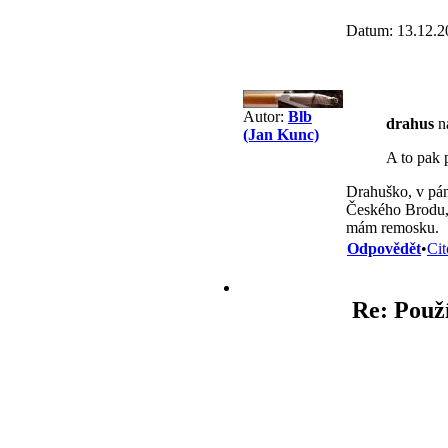
Datum: 13.12.2
Autor:
Blb
drahus
na
(Jan Kunc)
A to pak p
Drahuško, v pánv
Českého Brodu, 
mám remosku.
Odpovědět
•
Cit
Re: Použ