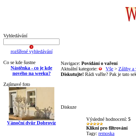
Vyhledávání
rozšířené vyhledávání
Co se kde šustne
Navigace:
Povídání o vaření
Nástěnka - co je kde
Aktuální kategorie:
Vše
>
Záliby a 
nového na weeku?
Diskutujte!
Rádi vaříte? Pak je tato se
Zajímavé foto
Diskuze
Výsledné hodnocení:
5
Vánoční dvůr Dobrovíz
Klikni pro filtrování
Tagy:
remoska