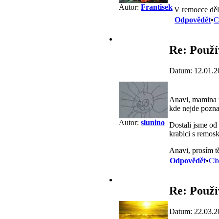
Autor:
Frantisek
V remocce dělá
Odpovědět
•
C
Re: Použ
Datum: 12.01.2
Anavi, mamina t
kde nejde poznat
Autor:
slunino
Dostali jsme od
krabici s remos
Anavi, prosím 
Odpovědět
•
Cit
Re: Použ
Datum: 22.03.2