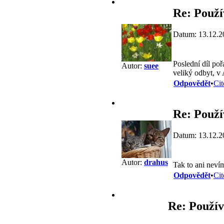
Re: Použ
Datum: 13.12.2
Poslední díl po
Autor:
suee
veliký odbyt, v 
Odpovědět
•
Cit
Re: Použ
Datum: 13.12.2
Autor:
drahus
Tak to ani nev
Odpovědět
•
Cit
Re: Použí