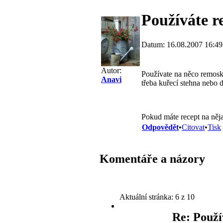
Používáte 
Datum: 16.08.2007 16:49
Autor:
Používate na něco remosk
Anavi
třeba kuřecí stehna nebo 
Pokud máte recept na něja
Odpovědět
•
Citovat
•
Tisk
Komentáře a názory
Aktuální stránka:
6 z 10
Re: Použ