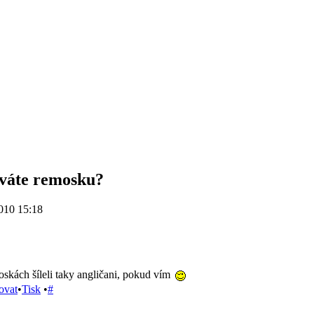
íváte remosku?
010 15:18
skách šíleli taky angličani, pokud vím
ovat
•
Tisk
•
#