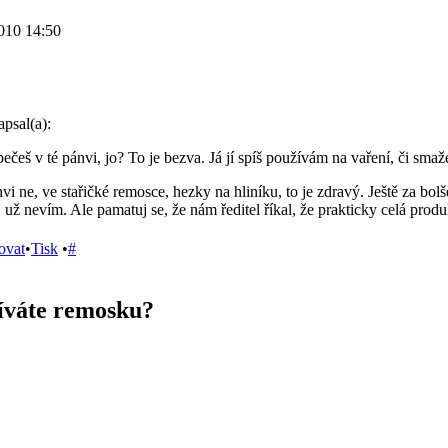
010 14:50
psal(a):
ečeš v té pánvi, jo? To je bezva. Já jí spíš používám na vaření, či smaž
i ne, ve stařičké remosce, hezky na hliníku, to je zdravý. Ještě za bol
už nevím. Ale pamatuj se, že nám ředitel říkal, že prakticky celá pr
ovat
•
Tisk
•
#
íváte remosku?