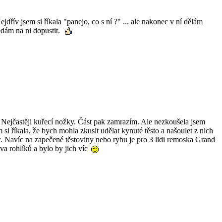
dřív jsem si říkala "panejo, co s ní ?" ... ale nakonec v ní dělám
edám na ni dopustit.
o. Nejčastěji kuřecí nožky. Část pak zamrazím. Ale nezkoušela jsem
 si říkala, že bych mohla zkusit udělat kynuté těsto a našoulet z nich
 Navíc na zapečené těstoviny nebo rybu je pro 3 lidi remoska Grand
va rohlíků a bylo by jich víc