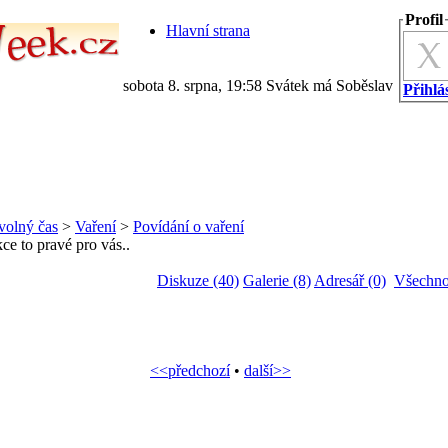
Profil
Hlavní strana
sobota 8. srpna, 19:58 Svátek má Soběslav
Přihlás
volný čas
>
Vaření
>
Povídání o vaření
kce to pravé pro vás..
Diskuze (40)
Galerie (8)
Adresář (0)
Všechno
<<předchozí
•
další>>