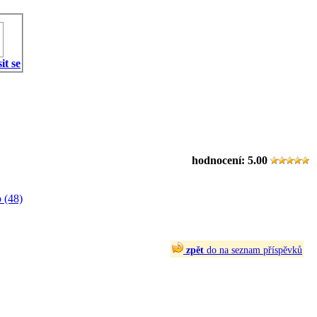
it se
hodnocení:
5.00
 (48)
zpět
do na seznam příspěvků