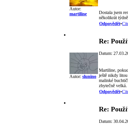
Autor:
Dostala jsem rem
martiline
několikrát týdně
Odpovědět
•
Cit
Re: Použ
Datum: 27.03.2
Martiline, pokud
ještě nikdy lito
Autor:
slunino
malinké buchtič
zbytečně velká.
Odpovědět
•
Cit
Re: Použ
Datum: 30.04.2