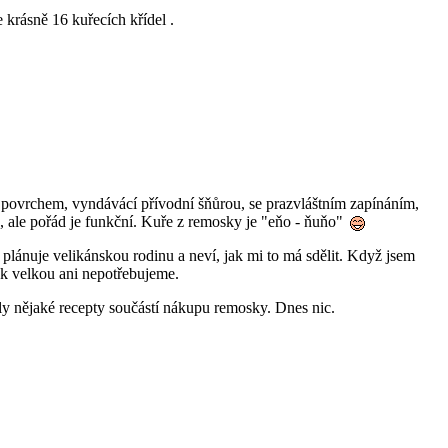
krásně 16 kuřecích křídel .
m povrchem, vyndávácí přívodní šňůrou, se prazvláštním zapínáním,
o, ale pořád je funkční. Kuře z remosky je "eňo - ňuňo"
lánuje velikánskou rodinu a neví, jak mi to má sdělit. Když jsem
ak velkou ani nepotřebujeme.
ly nějaké recepty součástí nákupu remosky. Dnes nic.