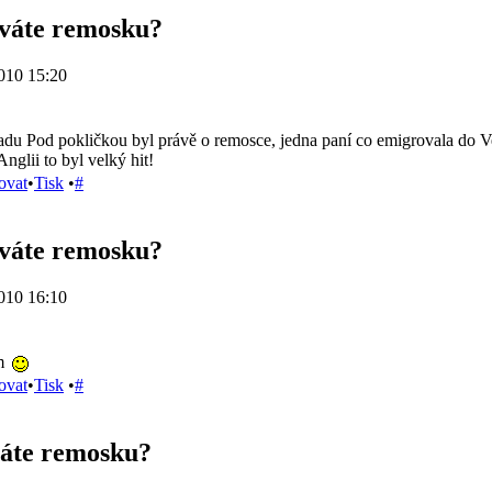
íváte remosku?
010 15:20
řadu Pod pokličkou byl právě o remosce, jedna paní co emigrovala do Ve
Anglii to byl velký hit!
ovat
•
Tisk
•
#
íváte remosku?
010 16:10
ím
ovat
•
Tisk
•
#
váte remosku?