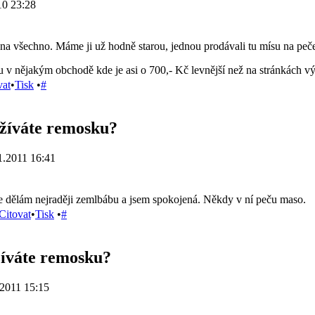
10 23:28
na všechno. Máme ji už hodně starou, jednou prodávali tu mísu na pečení
 v nějakým obchodě kde je asi o 700,- Kč levnější než na stránkách v
vat
•
Tisk
•
#
žíváte remosku?
1.2011 16:41
 dělám nejraději zemlbábu a jsem spokojená. Někdy v ní peču maso.
Citovat
•
Tisk
•
#
íváte remosku?
2011 15:15