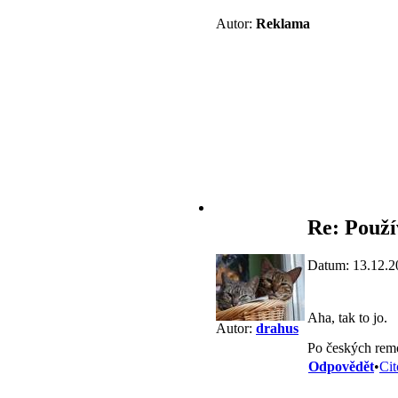
Autor:
Reklama
Re: Použ
Datum: 13.12.2
Aha, tak to jo.
Autor:
drahus
Po českých remo
Odpovědět
•
Cit