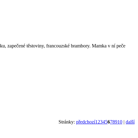
vku, zapečené těstoviny, francouzské brambory. Mamka v ní peče
Stránky:
předchozí
1
2
3
4
5
6
7
8
9
10
|
další