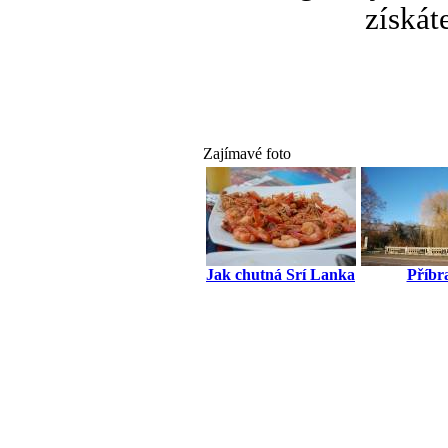
získát
Zajímavé foto
Jak chutná Srí Lanka
Příbr