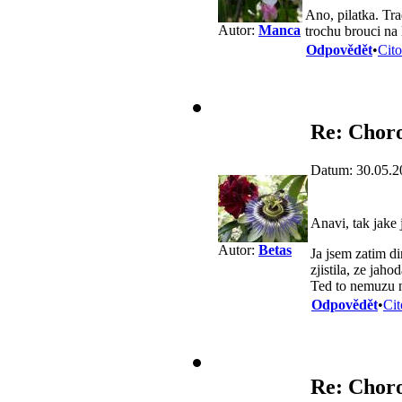
Ano, pilatka. Tra
Autor:
Manca
trochu brouci na 
Odpovědět
•
Cito
Re: Choro
Datum: 30.05.2
Anavi, tak jake
Autor:
Betas
Ja jsem zatim d
zjistila, ze jah
Ted to nemuzu n
Odpovědět
•
Cit
Re: Choro