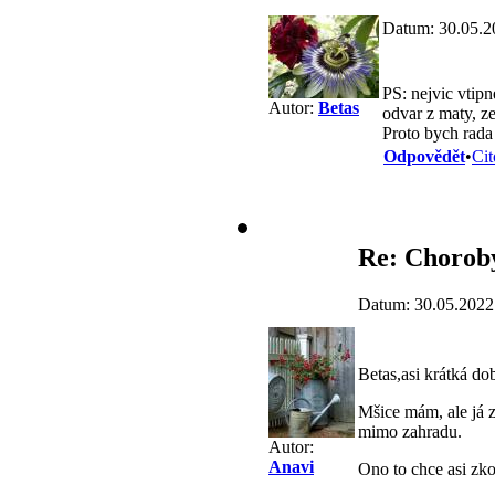
Datum: 30.05.2
PS: nejvic vtipn
Autor:
Betas
odvar z maty, z
Proto bych rada
Odpovědět
•
Cit
Re: Choroby
Datum: 30.05.2022
Betas,asi krátká d
Mšice mám, ale já z
mimo zahradu.
Autor:
Anavi
Ono to chce asi zk