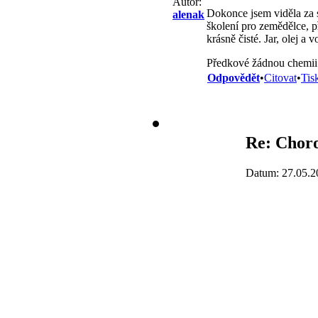
Autor:
Dokonce jsem viděla za s
alenak
školení pro zemědělce, p
krásně čisté. Jar, olej a 
Předkové žádnou chemii n
Odpovědět
•
Citovat
•
Tis
Re: Choro
Datum: 27.05.2