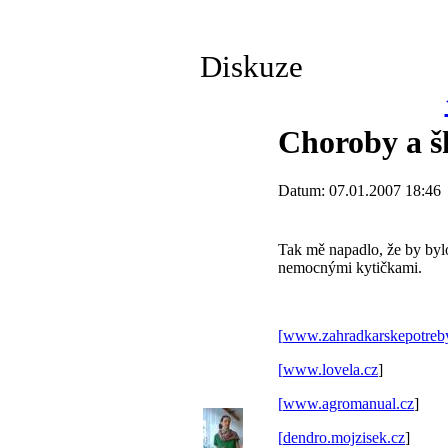
Diskuze
Choroby a š
Datum: 07.01.2007 18:46
Tak mě napadlo, že by bylo
nemocnými kytičkami.
[
www.zahradkarskepotreby
[
www.lovela.cz
]
[
www.agromanual.cz
]
[
dendro.mojzisek.cz
]