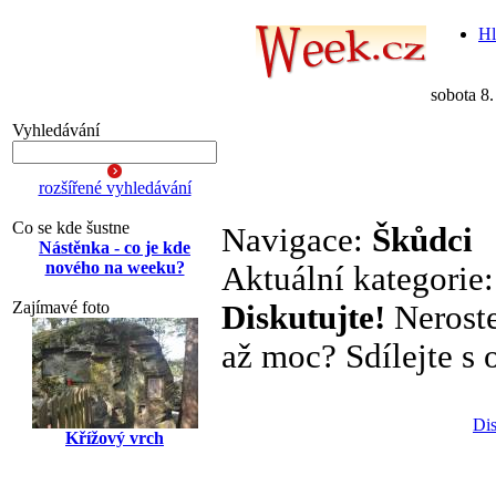
Hl
sobota 8
Vyhledávání
rozšířené vyhledávání
Co se kde šustne
Navigace:
Škůdci
Nástěnka - co je kde
nového na weeku?
Aktuální kategorie
Zajímavé foto
Diskutujte!
Neroste
až moc? Sdílejte s o
Dis
Křížový vrch