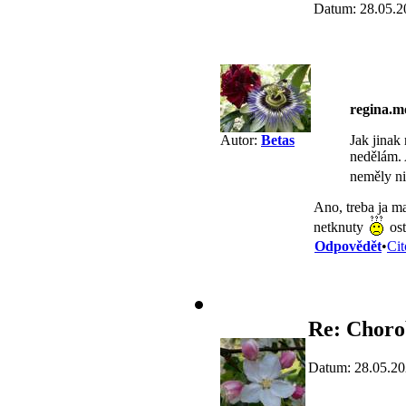
Datum: 28.05.2
regina.
Jak jinak 
Autor:
Betas
nedělám. A
neměly n
Ano, treba ja m
netknuty
ost
Odpovědět
•
Cit
Re: Chorob
Datum: 28.05.20