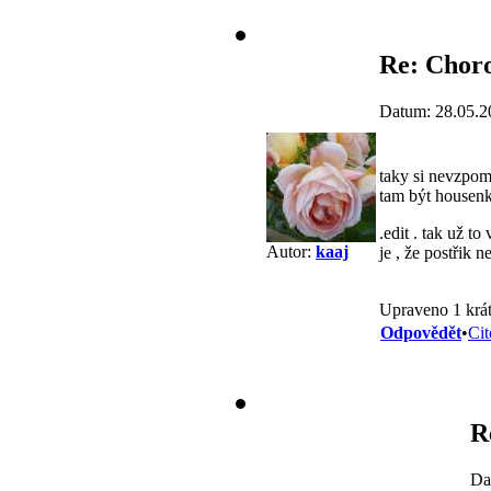
Re: Choro
Datum: 28.05.2
taky si nevzpome
tam být housenk
.edit . tak už t
Autor:
kaaj
je , že postřik 
Upraveno 1 krát
Odpovědět
•
Cit
R
Da