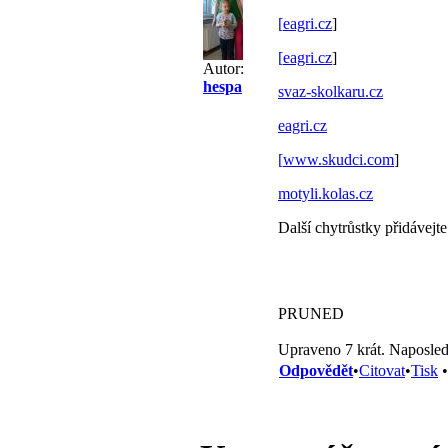
[
eagri.cz
]
[
eagri.cz
]
Autor:
hespa
svaz-skolkaru.cz
eagri.cz
[
www.skudci.com
]
motyli.kolas.cz
Další chytrůstky přidávejte
PRUNED
Upraveno 7 krát. Naposled
Odpovědět
•
Citovat
•
Tisk
•