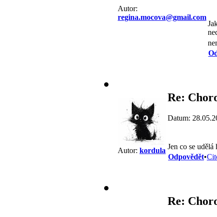
Autor:
regina.mocova@gmail.com
Jak
ned
ne
Od
Re: Choro
Datum: 28.05.2
Jen co se udělá
Autor:
kordula
Odpovědět
•
Cit
Re: Choro