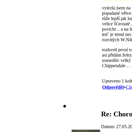
vylezla jsem na
popadané větve- 
růže lepší jak l
velice šťavnaté 
povichr .. a na 
ted´ je trend ne
rozvitých W.Nik
rozkvetl první r
asi přidám želez
sousedův velký 
Chippendale . .
Upraveno 1 krát
Odpovědět
•
Cit
Re: Choro
Datum: 27.05.2