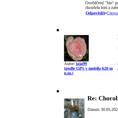
Osvědčený "bio" pos
zkoušela loni a zabr
Odpovědět
•
Citova
Autor:
jaja99
(podle GPS v mobilu 620 m
n.m.)
Re: Chorob
Datum: 30.05.202