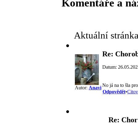
Komentáře a ná
Aktuální stránk
Re: Chorob
Datum: 26.05.202
No já na to šla pr
Autor:
Anavi
Odpovědět
•
Citov
Re: Choro