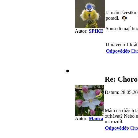
Já mám švestku p
poradí.
Sousedi mají hn
Autor:
SPIKE
Upraveno 1 krát
Odpovědět
•
Cit
Re: Chorob
Datum: 28.05.20
Mám na růžích ta
otrhávat? Nebo už
Autor:
Manca
mi rozdíl.
Odpovědět
•
Cito