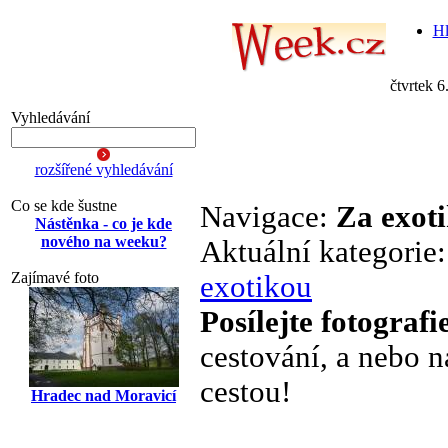
Hl
čtvrtek 6
Vyhledávání
rozšířené vyhledávání
Co se kde šustne
Navigace:
Za exot
Nástěnka - co je kde
nového na weeku?
Aktuální kategorie
Zajímavé foto
exotikou
Posílejte fotografi
cestování, a nebo n
cestou!
Hradec nad Moravicí