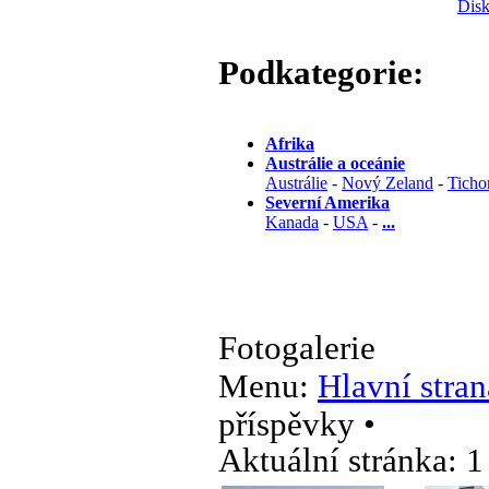
Disk
Podkategorie:
Afrika
Austrálie a oceánie
Austrálie
-
Nový Zeland
-
Ticho
Severní Amerika
Kanada
-
USA
-
...
Fotogalerie
Menu:
Hlavní stran
příspěvky •
Aktuální stránka:
1