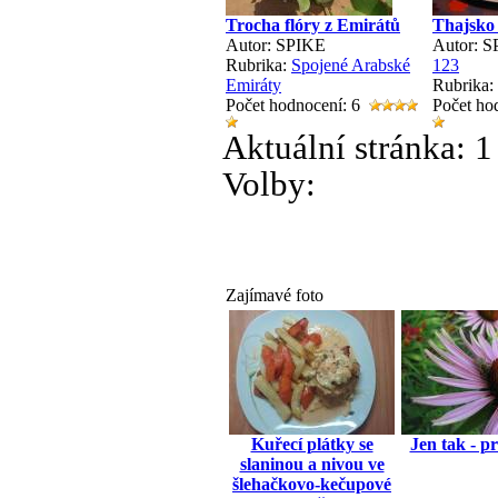
Trocha flóry z Emirátů
Thajsko
Autor: SPIKE
Autor: 
Rubrika:
Spojené Arabské
1
2
3
Emiráty
Rubrika:
Počet hodnocení: 6
Počet ho
Aktuální stránka:
1
Volby:
Zajímavé foto
Kuřecí plátky se
Jen tak - p
slaninou a nivou ve
šlehačkovo-kečupové