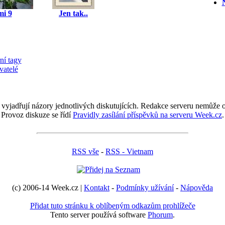
N
mi 9
Jen tak..
ní tagy
vatelé
 vyjadřují názory jednotlivých diskutujících. Redakce serveru nemůže ov
Provoz diskuze se řídí
Pravidly zasílání příspěvků na serveru Week.cz
.
RSS vše
-
RSS - Vietnam
(c) 2006-14 Week.cz |
Kontakt
-
Podmínky užívání
-
Nápověda
Přidat tuto stránku k oblíbeným odkazům prohlížeče
Tento server používá software
Phorum
.