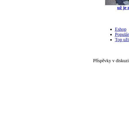
už je 
Eshop
Populár
Top uži
Příspěvky v diskuzi