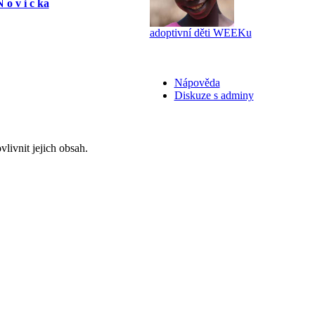
 o v i c ka
adoptivní děti WEEKu
Nápověda
Diskuze s adminy
livnit jejich obsah.