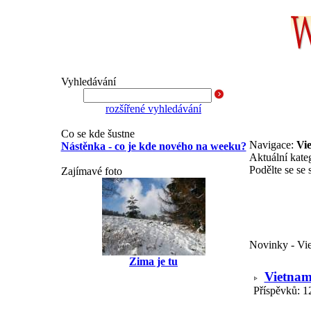
Vyhledávání
rozšířené vyhledávání
Co se kde šustne
Navigace:
Vi
Nástěnka - co je kde nového na weeku?
Aktuální kate
Podělte se se 
Zajímavé foto
Novinky - Vi
Zima je tu
Vietna
Příspěvků: 1