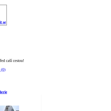
t se
řed caší cestou!
 (0)
lerie