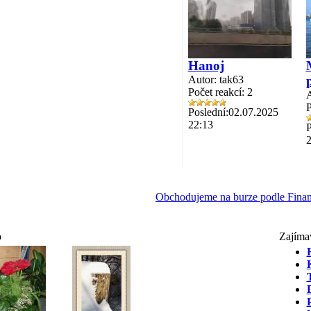
Hanoj
Autor: tak63
Počet reakcí: 2
A
P
Poslední:02.07.2025
22:13
P
2
Obchodujeme na burze podle Finan
o
Zajíma
T