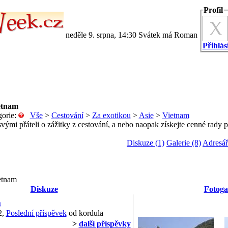
Profil
neděle 9. srpna, 14:30 Svátek má Roman
Přihlási
etnam
gorie:
Vše
>
Cestování
>
Za exotikou
>
Asie
>
Vietnam
svými přáteli o zážitky z cestování, a nebo naopak získejte cenné rady p
Diskuze (1)
Galerie (8)
Adresář
etnam
Diskuze
Fotoga
m
2,
Poslední příspěvek
od kordula
>
další příspěvky