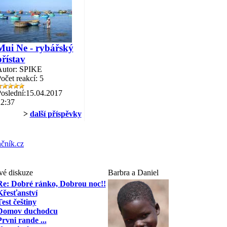
Mui Ne - rybářský
přístav
utor: SPIKE
očet reakcí: 5
oslední:15.04.2017
2:37
>
další příspěvky
čník.cz
vé diskuze
Barbra a Daniel
Re: Dobré ránko, Dobrou noc!!
Křesťanství
est češtiny
Domov duchodcu
Prvni rande ...