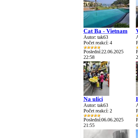
Cat Ba - Vietnam
Autor: tak63
A
Počet reakcí: 4
P
Poslední:22.06.2025
P
22:58
2
Na ulici
Autor: tak63
A
Počet reakcí: 2
P
Poslední:06.06.2025
P
21:55
0