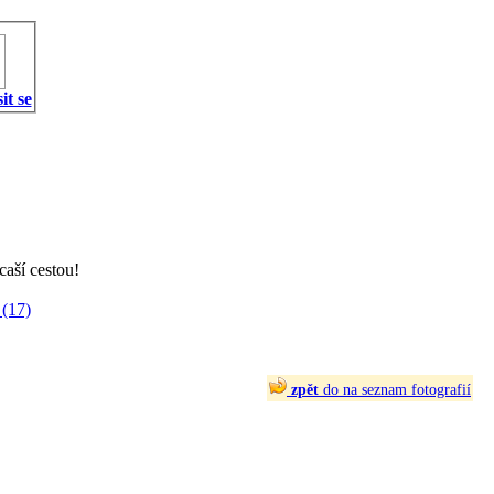
it se
caší cestou!
(17)
zpět
do na seznam fotografií