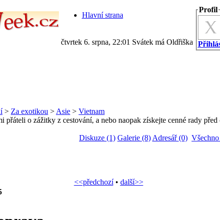
Profil
Hlavní strana
čtvrtek 6. srpna, 22:01 Svátek má Oldřiška
Přihlás
í
>
Za exotikou
>
Asie
>
Vietnam
i přáteli o zážitky z cestování, a nebo naopak získejte cenné rady před 
Diskuze (1)
Galerie (8)
Adresář (0)
Všechno 
<<předchozí
•
další>>
5