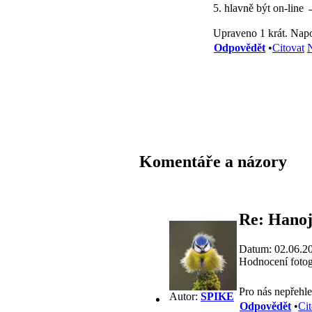
5. hlavně být on-line
Upraveno 1 krát. Napo
Odpovědět
•
Citovat
N
Komentáře a názory
Re: Hanoj
Datum: 02.06.2
Hodnocení fotog
Pro nás nepřehle
Autor:
SPIKE
Odpovědět
•
Cit