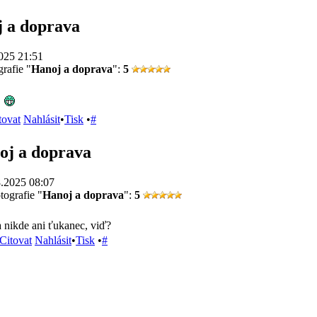
 a doprava
025 21:51
rafie "
Hanoj a doprava
":
5
z
tovat
Nahlásit
•
Tisk
•
#
oj a doprava
.2025 08:07
tografie "
Hanoj a doprava
":
5
 nikde ani ťukanec, viď?
Citovat
Nahlásit
•
Tisk
•
#