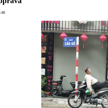
oprava
:48