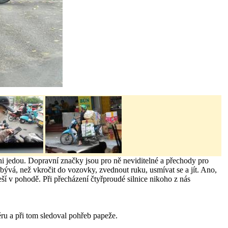
hni jedou. Dopravní značky jsou pro ně neviditelné a přechody pro
bývá, než vkročit do vozovky, zvednout ruku, usmívat se a jít. Ano,
eší v pohodě. Při přecházení čtyřproudé silnice nikoho z nás
měru a při tom sledoval pohřeb papeže.