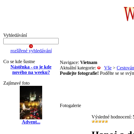
Vyhledávání
rozšířené vyhledávání
Co se kde šustne
Navigace:
Vietnam
Nástěnka - co je kde
Aktuální kategorie:
Vše
>
Cestován
nového na weeku?
Posílejte fotografie!
Podělte se se svým
Zajímavé foto
Fotogalerie
Výsledné hodnocení:
Advent...