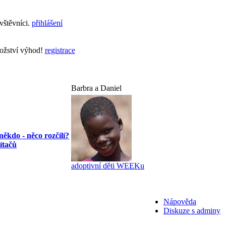
vštěvníci.
přihlášení
nožství výhod!
registrace
Barbra a Daniel
někdo - něco rozčílí?
ítačů
adoptivní děti WEEKu
Nápověda
Diskuze s adminy