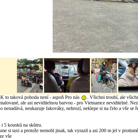
K to taková pohoda není - aspoň Pro nás
. Všichni troubí, ale všic
alované, ale asi neviditelnou barvou - pro Vietnamce neviditelné. Nez
do nenadává, neukazuje fakováky, nehrozí, neklepe si na čelo a vše se ř
m i 5 kousků na skůtru.
jsme si taxi a protože nemohl jinak, tak vyrazil a asi 200 m jel v protis
eze vše