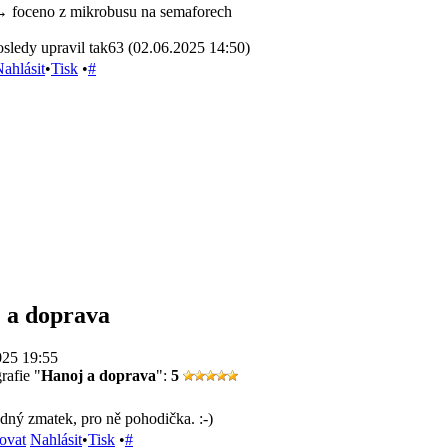
 → foceno z mikrobusu na semaforech
sledy upravil tak63 (02.06.2025 14:50)
ahlásit
•
Tisk
•
#
 a doprava
025 19:55
rafie "
Hanoj a doprava
":
5
dný zmatek, pro ně pohodička. :-)
ovat
Nahlásit
•
Tisk
•
#