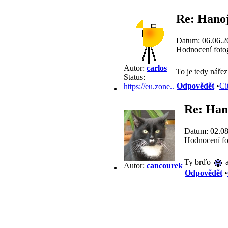
Re: Hanoj
Datum: 06.06.2
Hodnocení fotog
Autor:
carlos
To je tedy náře
Status:
Odpovědět
•
Ci
https://eu.zone..
Re: Han
Datum: 02.08
Hodnocení fo
Ty brďo
a
Autor:
cancourek
Odpovědět
•