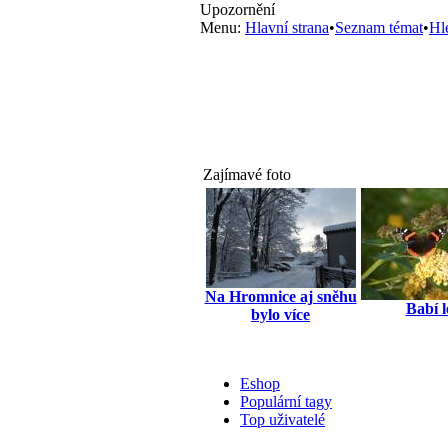
Upozornění
Menu:
Hlavní strana
•
Seznam témat
•
Hl
Zajímavé foto
Na Hromnice aj sněhu
Babí l
bylo více
Eshop
Populární tagy
Top uživatelé