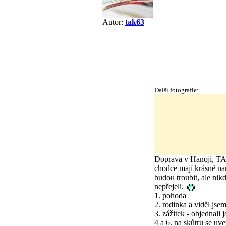
Autor:
tak63
Další fotografie:
Doprava v Hanoji, TA
chodce mají krásně nam
budou troubit, ale nik
nepřejeli.
1. pohoda
2. rodinka a viděl jse
3. zážitek - objednali 
4 a 6. na skůtru se uv