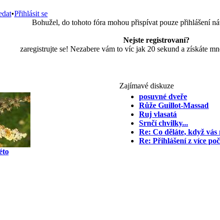
edat
•
Přihlásit se
Bohužel, do tohoto fóra mohou přispívat pouze přihlášení ná
Nejste registrovaní?
zaregistrujte se! Nezabere vám to víc jak 20 sekund a získáte m
Zajímavé diskuze
posuvné dveře
Růže Guillot-Massad
Ruj vlasatá
Srnčí chvilky...
Re: Co děláte, když vás 
Re: Přihlášení z více poč
éto