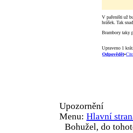
V pařeništi už b
hrášek. Tak snad
Brambory taky pě
Upraveno 1 krát
Odpovědět
•
Cit
Upozornění
Menu:
Hlavní stran
Bohužel, do tohot