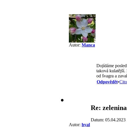
Autor:
Manca
Dojídáme poslední
taková kulatější
od švagra a zava
Odpovědět
•
Cito
Re: zelenina
Datum: 05.04.2023 
Autor:
hyal