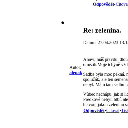
Odpovědět
•
Citova
Re: zelenina.
Datum: 27.04.2023 13:1
Anavi, máš pravdu, dlouh
omezili.Moje tchýně vždy
Autor:
alenak
Sadba byla moc pěkná, ma
spolužák, ale ten semena 
nebyl. Mám tam sadbu rajč
Vůbec nechápu, jak si lid
Předkové nebyli blbí, al
hlavou, jakou zeleninu 
Odpovědět
•
Citovat
•
Tis