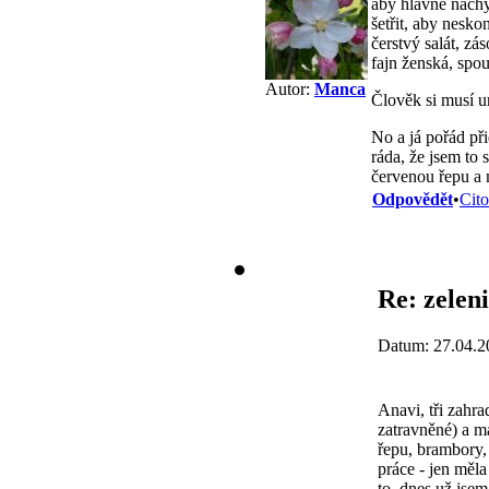
aby hlavně nachy
šetřit, aby nesko
čerstvý salát, zá
fajn ženská, spou
Autor:
Manca
Člověk si musí ur
No a já pořád p
ráda, že jsem to 
červenou řepu a m
Odpovědět
•
Cito
Re: zelen
Datum: 27.04.2
Anavi, tři zahra
zatravněné) a má
řepu, brambory,
práce - jen měla
to, dnes už jsem