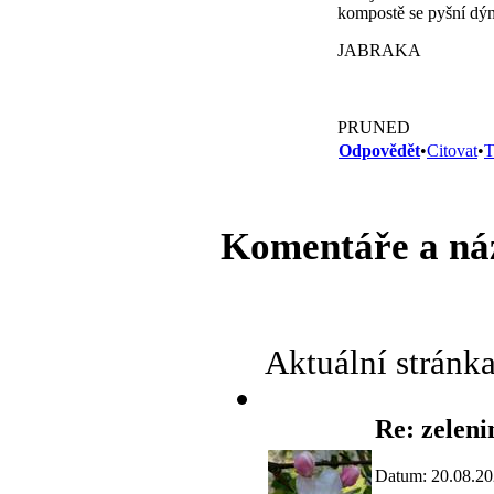
kompostě se pyšní dý
JABRAKA
PRUNED
Odpovědět
•
Citovat
•
T
Komentáře a ná
Aktuální stránk
Re: zeleni
Datum: 20.08.20