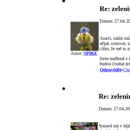
Re: zeleni
Datum: 27.04.2
Anavi, zatím má
nějak cestovat, 
cítím, že mě to 
Autor:
SPIKE
Jsem nadšená z k
budou čouhat jen
Odpovědět
•
Cit
Re: zeleni
Datum: 27.04.20
Soused má v háji 