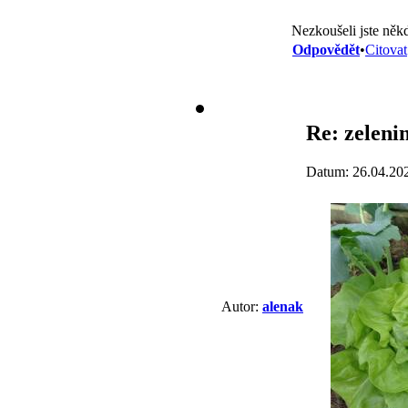
Nezkoušeli jste ně
Odpovědět
•
Citovat
Re: zeleni
Datum: 26.04.20
Autor:
alenak