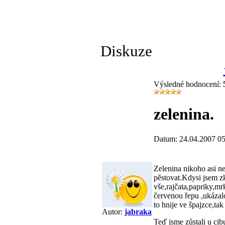
Diskuze
Výsledné hodnocení:
zelenina.
Datum: 24.04.2007 05
Zelenina nikoho asi ne
pěstovat.Kdysi jsem z
vše,rajčata,papriky,mr
červenou řepu ,ukázalo
to hnije ve špajzce,tak
Autor:
jabraka
Teď jsme zůstali u cib