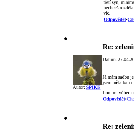
třetí syn, minimá
nechceš rozděla
víc.
Odpovědět
•
Cit
Re: zeleni
Datum: 27.04.2
Já mám sadbu jen
jsem měla loni i 
Autor:
SPIKE
Loni mi vůbec ne
Odpovědět
•
Cit
Re: zeleni