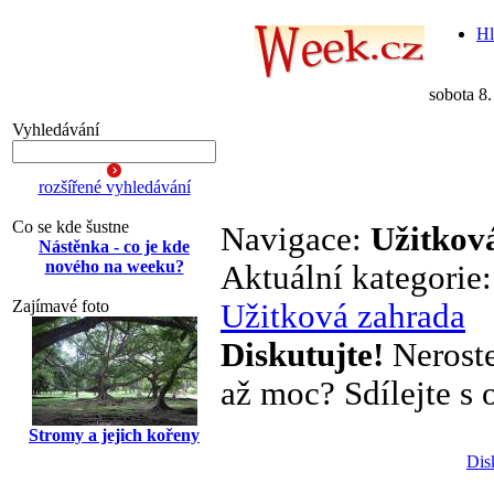
Hl
sobota 8
Vyhledávání
rozšířené vyhledávání
Co se kde šustne
Navigace:
Užitkov
Nástěnka - co je kde
nového na weeku?
Aktuální kategorie
Zajímavé foto
Užitková zahrada
Diskutujte!
Neroste
až moc? Sdílejte s o
Stromy a jejich kořeny
Dis