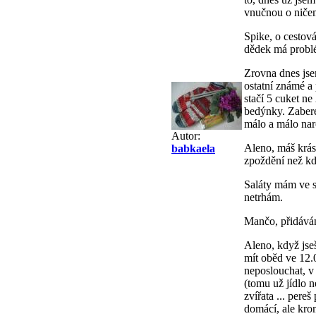
vnučnou o niče
Spike, o cestov
dědek má problém
Zrovna dnes jse
ostatní známé a 
stačí 5 cuket n
bedýnky. Zabere 
málo a málo naro
Autor:
Aleno, máš krásn
babkaela
zpoždění než kd
Saláty mám ve sk
netrhám.
Mančo, přidáván
Aleno, když jseš
mít oběd ve 12.0
neposlouchat, v 
(tomu už jídlo n
zvířata ... pere
domácí, ale krom