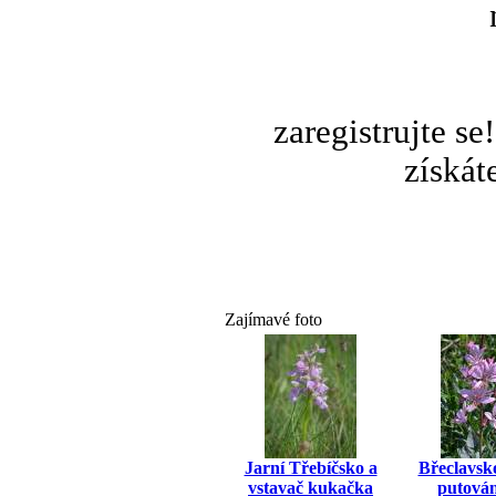
zaregistrujte s
získát
Zajímavé foto
Jarní Třebíčsko a
Břeclavsk
vstavač kukačka
putován