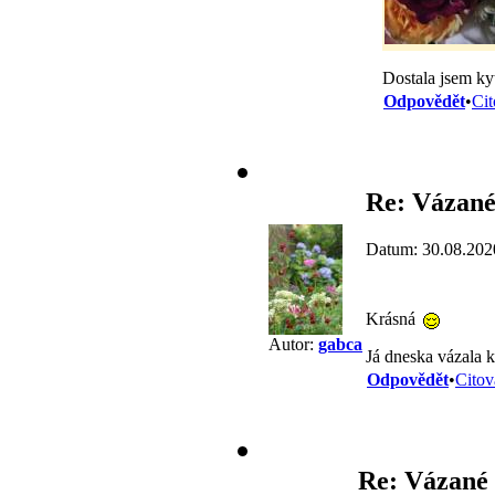
Dostala jsem kyt
Odpovědět
•
Cit
Re: Vázané
Datum: 30.08.202
Krásná
Autor:
gabca
Já dneska vázala k
Odpovědět
•
Citov
Re: Vázané 