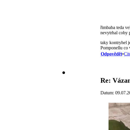
řimbaba teda ve
nevytrhal coby p
taky kontryhel j
Pomponellu co v
Odpovědět
•
Cit
Re: Vázan
Datum: 09.07.2