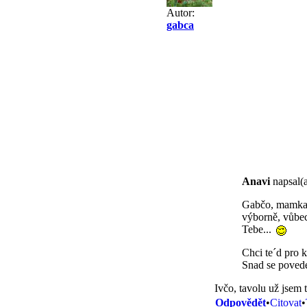
Autor:
gabca
Anavi
napsal(a
Gabčo, mamka s
výborně, vůbec
Tebe...
Chci te´d pro k
Snad se poved
Ivčo, tavolu už jsem 
Odpovědět
•
Citovat
•