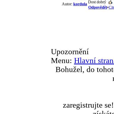
Dost dobrý
Autor:
kordula
Odpovědět
•
Cit
Upozornění
Menu:
Hlavní stran
Bohužel, do tohot
zaregistrujte s
získát