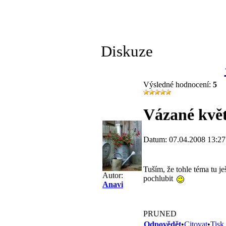
Diskuze
Výsledné hodnocení:
5
Vázané kvě
Datum: 07.04.2008 13:27
Tuším, že tohle téma tu ješ
Autor:
pochlubit
Anavi
PRUNED
Odpovědět
•
Citovat
•
Tisk