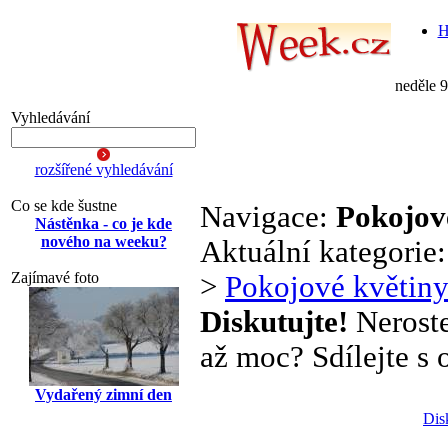
H
neděle 
Vyhledávání
rozšířené vyhledávání
Co se kde šustne
Navigace:
Pokojov
Nástěnka - co je kde
nového na weeku?
Aktuální kategorie
Zajímavé foto
>
Pokojové květin
Diskutujte!
Neroste
až moc? Sdílejte s o
Vydařený zimní den
Dis