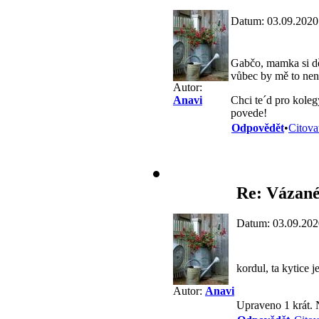
Datum: 03.09.2020
Gabčo, mamka si dě
vůbec by mě to nena
Autor:
Chci te´d pro koleg
Anavi
povede!
Odpovědět
•
Citova
Re: Vázané
Datum: 03.09.202
kordul, ta kytice 
Autor:
Anavi
Upraveno 1 krát. 