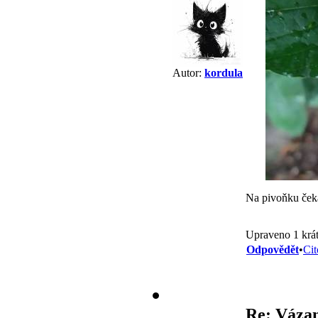
Autor:
kordula
Na pivoňku ček
Upraveno 1 krát
Odpovědět
•
Cit
Re: Vázan