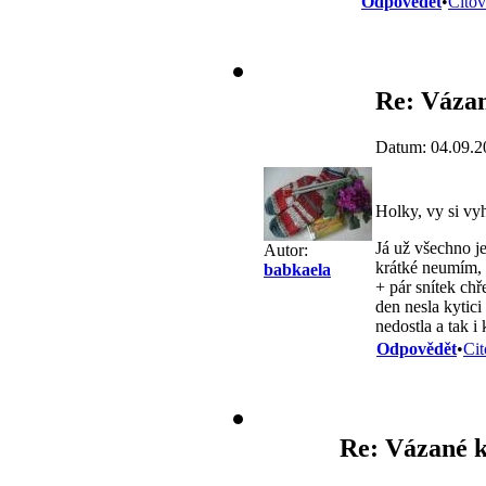
Odpovědět
•
Citov
Re: Vázan
Datum: 04.09.2
Holky, vy si vy
Já už všechno j
Autor:
krátké neumím, 
babkaela
+ pár snítek chř
den nesla kytic
nedostla a tak i
Odpovědět
•
Cit
Re: Vázané k