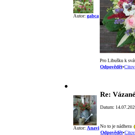
Autor:
gabca
Pro Libušku k sv
Odpovědět
•
Citov
Re: Vázané
Datum: 14.07.202
No to je nádhera
Autor:
Anavi
Odpovědět
•
Citov