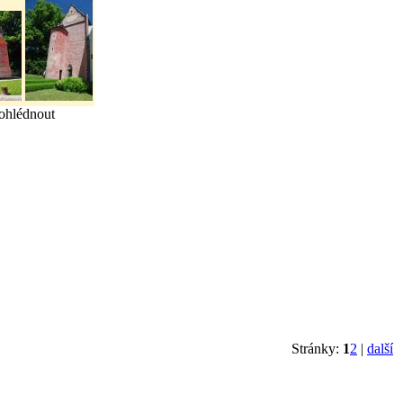
rohlédnout
Stránky:
1
2
|
další