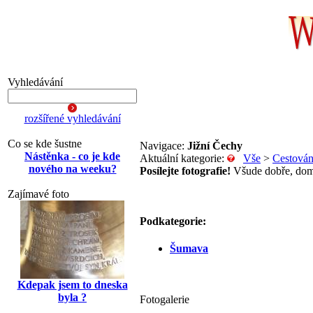
Vyhledávání
rozšířené vyhledávání
Co se kde šustne
Navigace:
Jižní Čechy
Nástěnka - co je kde
Aktuální kategorie:
Vše
>
Cestován
nového na weeku?
Posílejte fotografie!
Všude dobře, dom
Zajímavé foto
Podkategorie:
Šumava
Kdepak jsem to dneska
byla ?
Fotogalerie