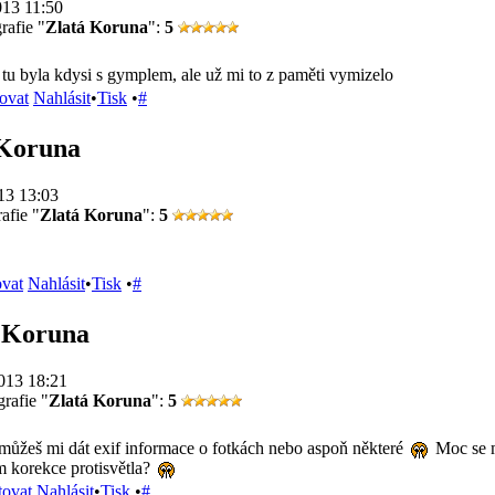
013 11:50
rafie "
Zlatá Koruna
":
5
tu byla kdysi s gymplem, ale už mi to z paměti vymizelo
ovat
Nahlásit
•
Tisk
•
#
 Koruna
13 13:03
afie "
Zlatá Koruna
":
5
ovat
Nahlásit
•
Tisk
•
#
á Koruna
013 18:21
rafie "
Zlatá Koruna
":
5
 můžeš mi dát exif informace o fotkách nebo aspoň některé
Moc se mi
m korekce protisvětla?
tovat
Nahlásit
•
Tisk
•
#