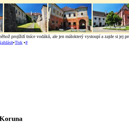
hož projíždí tisíce vodáků, ale jen málokterý vystoupí a zajde si jej p
ahlásit
•
Tisk
•
#
 Koruna