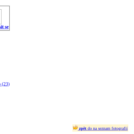
it se
 (23)
zpět
do na seznam fotografií