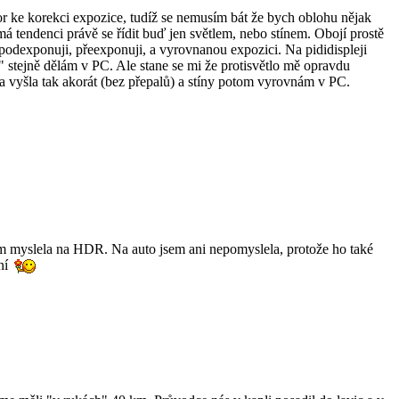
 ke korekci expozice, tudíž se nemusím bát že bych oblohu nějak
á tendenci právě se řídit buď jen světlem, nebo stínem. Obojí prostě
 podexponuji, přeexponuji, a vyrovnanou expozici. Na pididispleji
" stejně dělám v PC. Ale stane se mi že protisvětlo mě opravdu
a vyšla tak akorát (bez přepalů) a stíny potom vyrovnám v PC.
em myslela na HDR. Na auto jsem ani nepomyslela, protože ho také
ní