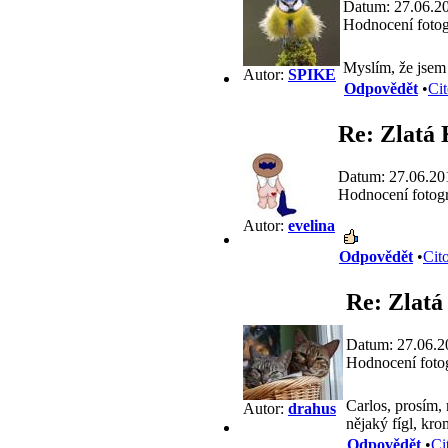
Datum: 27.06.2
Hodnocení fotog
Myslím, že jsem 
Autor:
SPIKE
Odpovědět
•
Cit
Re: Zlatá
Datum: 27.06.20
Hodnocení fotogr
Autor:
evelina
Odpovědět
•
Cit
Re: Zlat
Datum: 27.06.2
Hodnocení fotog
Carlos, prosím,
Autor:
drahus
nějaký fígl, kro
Odpovědět
•
Ci