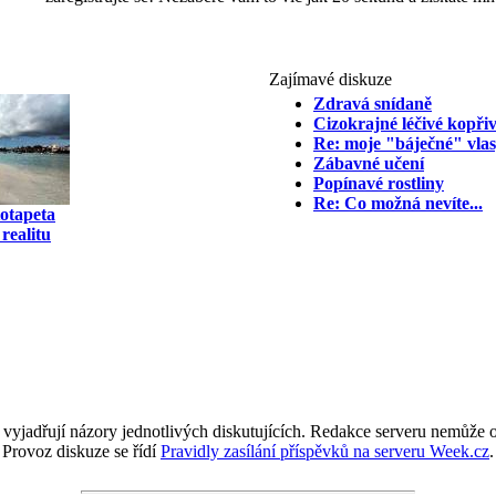
Zajímavé diskuze
Zdravá snídaně
Cizokrajné léčivé kopři
Re: moje "báječné" vlas
Zábavné učení
Popínavé rostliny
Re: Co možná nevíte...
totapeta
realitu
 vyjadřují názory jednotlivých diskutujících. Redakce serveru nemůže ov
Provoz diskuze se řídí
Pravidly zasílání příspěvků na serveru Week.cz
.