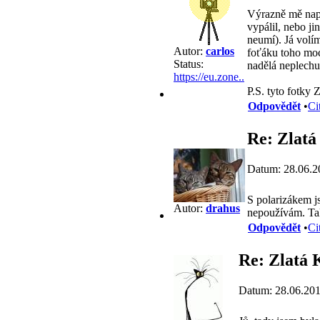
Výrazně mě napo
vypálil, nebo j
neumí). Já volí
Autor:
carlos
foťáku toho moc
Status:
nadělá neplechu
https://eu.zone..
P.S. tyto fotky
Odpovědět
•
Ci
Re: Zlat
Datum: 28.06.2
S polarizákem j
Autor:
drahus
nepoužívám. Tak
Odpovědět
•
Ci
Re: Zlatá
Datum: 28.06.201