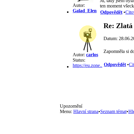
Jů, tady jsem byl
Autor:
ten moment všecko
Galad_Elen
Odpovědět
•
Cito
Re: Zlat
Datum: 28.06.2
Zapomněla si do
Autor:
carlos
Status:
Odpovědět
•
Ci
https://eu.zone..
Upozornění
Menu:
Hlavní strana
•
Seznam témat
•
Hl