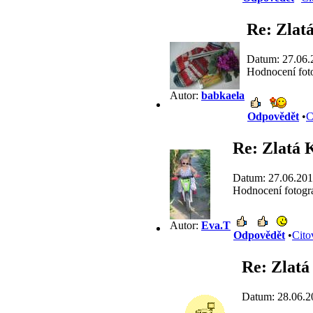
Re: Zlat
Datum: 27.06.
Hodnocení foto
Autor:
babkaela
Odpovědět
•
C
Re: Zlatá 
Datum: 27.06.201
Hodnocení fotogra
Autor:
Eva.T
Odpovědět
•
Cito
Re: Zlat
Datum: 28.06.2