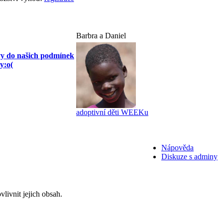
Barbra a Daniel
vy do našich podmínek
y:o(
adoptivní děti WEEKu
Nápověda
Diskuze s adminy
livnit jejich obsah.