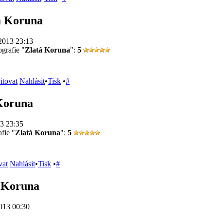
á Koruna
2013 23:13
grafie "
Zlatá Koruna
":
5
itovat
Nahlásit
•
Tisk
•
#
Koruna
3 23:35
fie "
Zlatá Koruna
":
5
vat
Nahlásit
•
Tisk
•
#
á Koruna
013 00:30