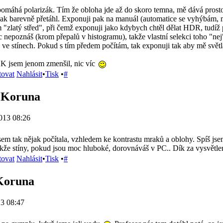
máhá polarizák. Tím že obloha jde až do skoro temna, mě dává prostor
inak barevně přetáhl. Exponuji pak na manuál (automatice se vyhýbám, m
m "zlatý střed", při čemž exponuji jako kdybych chtěl dělat HDR, tudíž
 nepoznáš (krom přepalů v histogramu), takže vlastní selekci toho "nej
 ve stínech. Pokud s tím předem počítám, tak exponuji tak aby mě světl
 ZK jsem jenom zmenšil, nic víc
tovat
Nahlásit
•
Tisk
•
#
á Koruna
013 08:26
sem tak nějak počítala, vzhledem ke kontrastu mraků a oblohy. Spíš js
že stíny, pokud jsou moc hluboké, dorovnáváš v PC.. Dík za vysvětle
tovat
Nahlásit
•
Tisk
•
#
 Koruna
3 08:47