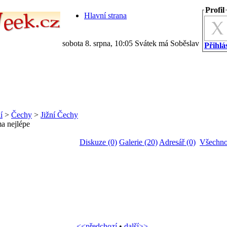
Profil
Hlavní strana
sobota 8. srpna, 10:05 Svátek má Soběslav
Přihlás
í
>
Čechy
>
Jižní Čechy
a nejlépe
Diskuze (0)
Galerie (20)
Adresář (0)
Všechno
<<předchozí
•
další>>