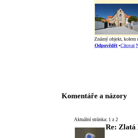
Známý objekt, kolem ně
Odpovědět
•
Citovat
N
Komentáře a názory
Aktuální stránka:
1 z 2
Re: Zlatá