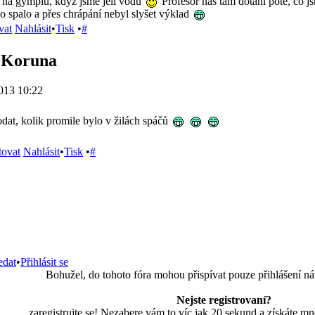
a na gymplu, když jsme jeli vodu
Profesor nás tam dotáhl poté, co j
 spalo a přes chrápání nebyl slyšet výklad
vat
Nahlásit
•
Tisk
•
#
á Koruna
013 10:22
dat, kolik promile bylo v žilách spáčů
tovat
Nahlásit
•
Tisk
•
#
edat
•
Přihlásit se
Bohužel, do tohoto fóra mohou přispívat pouze přihlášení ná
Nejste registrovaní?
zaregistrujte se! Nezabere vám to víc jak 20 sekund a získáte m