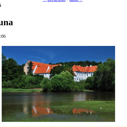
5
una
:06