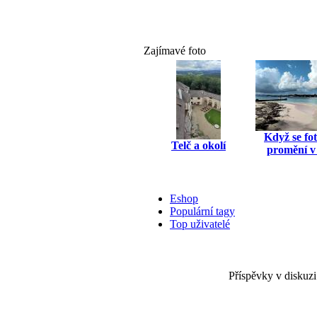
Zajímavé foto
Když se fo
Telč a okolí
promění v 
Eshop
Populární tagy
Top uživatelé
Příspěvky v diskuzi