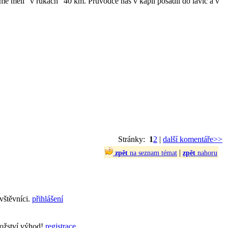
sme měli "v rukách" 40 km. Průvodce nás v kapli posadil do lavic a v
Stránky:
1
2
|
další komentáře>>
|
zpět
na seznam témat
zpět
nahoru
vštěvníci.
přihlášení
nožství výhod!
registrace