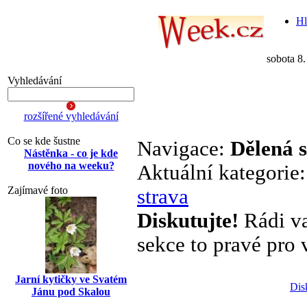
Hl
sobota 8
Vyhledávání
rozšířené vyhledávání
Co se kde šustne
Navigace:
Dělená 
Nástěnka - co je kde
nového na weeku?
Aktuální kategorie
Zajímavé foto
strava
Diskutujte!
Rádi va
sekce to pravé pro v
Jarní kytičky ve Svatém
Dis
Jánu pod Skalou