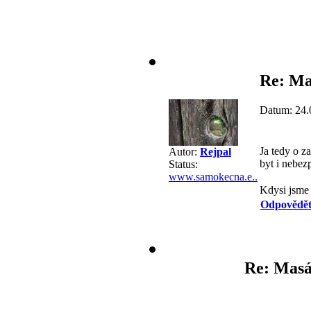
Re: Ma
Datum: 24.
Ja tedy o z
Autor:
Rejpal
byt i nebezp
Status:
www.samokecna.e..
Kdysi jsme 
Odpovědě
Re: Masá