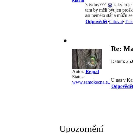
klarin
3 týdny???
taky to je
tam by měli být jen prošk
asi nemělo stát a můžu se
Odpovědět
•
Citovat
•
Tisk
Re: Ma
Datum: 25.
Autor:
Rejpal
Status:
U nas v K
www.samokecna.e..
Odpovědě
Upozornění