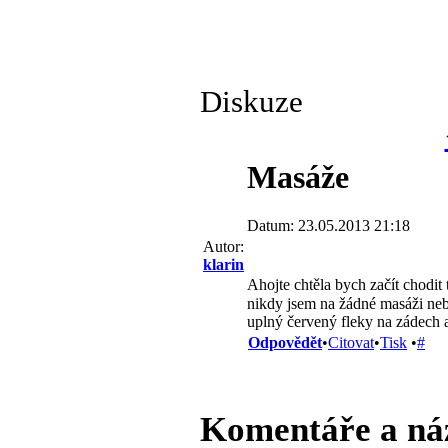
Diskuze
Masáže
Datum: 23.05.2013 21:18
Autor:
klarin
Ahojte chtěla bych začít chodit
nikdy jsem na žádné masáži neb
uplný červený fleky na zádech a
Odpovědět
•
Citovat
•
Tisk
•
#
Komentáře a ná