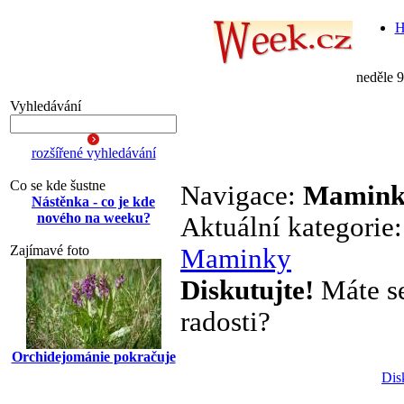
H
neděle 
Vyhledávání
rozšířené vyhledávání
Co se kde šustne
Navigace:
Mamink
Nástěnka - co je kde
nového na weeku?
Aktuální kategorie
Zajímavé foto
Maminky
Diskutujte!
Máte se 
radosti?
Orchidejománie pokračuje
Dis