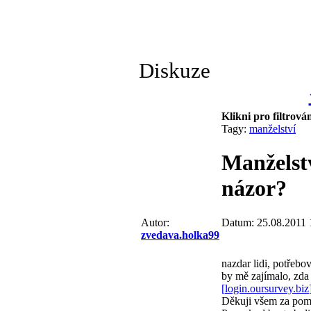
Diskuze
Klikni pro filtrová
Tagy:
manželství
Manželstv
názor?
Datum: 25.08.2011 
Autor:
zvedava.holka99
nazdar lidi, potřeb
by mě zajímalo, zda 
[
login.oursurvey.biz
Děkuji všem za pomo