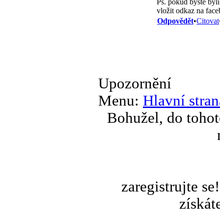
Ps. pokud byste byli
vložit odkaz na fac
Odpovědět
•
Citovat
Upozornění
Menu:
Hlavní stran
Bohužel, do tohot
zaregistrujte s
získát