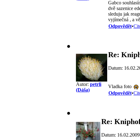
Gabco souhlasím
dvě sazenice ed
sleduju jak reag
vyjímečná , a v
Odpovědět
•
Cit
Re: Kniph
Datum: 16.02.2
Autor:
petrli
Vladka foto
(Dáša)
Odpovědět
•
Cit
Re: Kniphof
Datum: 16.02.2009