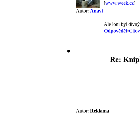
[
www.week.cz
]
Autor:
Anavi
Ale loni byl divn
Odpovědět
•
Citov
Re: Kniph
Autor:
Reklama