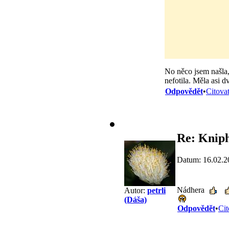
No něco jsem našla, 
nefotila. Měla asi d
Odpovědět
•
Citova
Re: Kniph
Datum: 16.02.2
Nádhera
Autor:
petrli
(Dáša)
Odpovědět
•
Cit