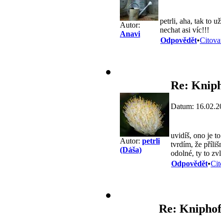
petrli, aha, tak to 
Autor:
nechat asi víc!!!
Anavi
Odpovědět
•
Citova
Re: Kniph
Datum: 16.02.2
uvidíš, ono je t
Autor:
petrli
tvrdím, že příli
(Dáša)
odolné, ty to z
Odpovědět
•
Cit
Re: Kniphof