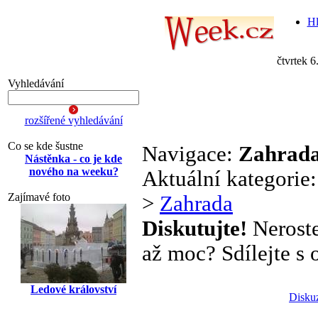
Hl
čtvrtek 6
Vyhledávání
rozšířené vyhledávání
Co se kde šustne
Navigace:
Zahrad
Nástěnka - co je kde
nového na weeku?
Aktuální kategorie
Zajímavé foto
>
Zahrada
Diskutujte!
Neroste
až moc? Sdílejte s o
Ledové království
Disku