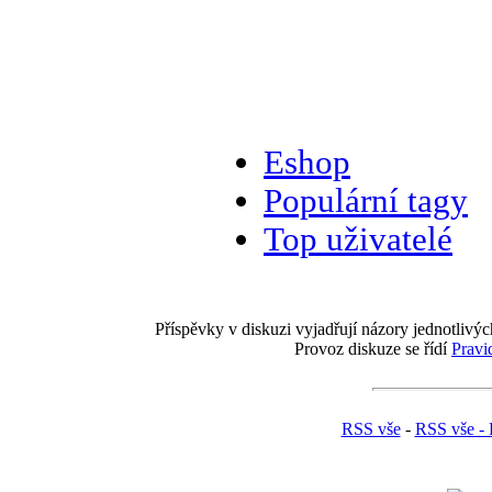
Eshop
Populární tagy
Top uživatelé
Příspěvky v diskuzi vyjadřují názory jednotlivýc
Provoz diskuze se řídí
Pravi
RSS vše
-
RSS vše - 