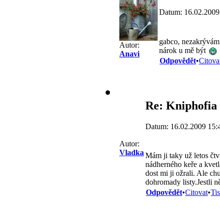
Datum: 16.02.2009
gabco, nezakrývám
Autor:
nárok u mě být
Anavi
Odpovědět
•
Citova
Re: Kniphofia 
Datum: 16.02.2009 15:
Autor:
Vladka
Mám ji taky už letos čt
nádherného keře a kvetl
dost mi ji ožrali. Ale c
dohromady listy.Jestli 
Odpovědět
•
Citovat
•
Ti