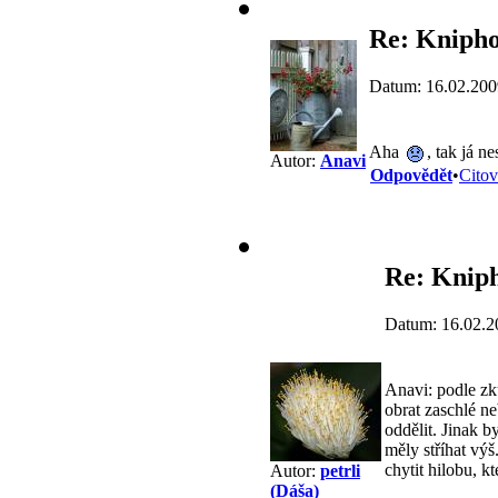
Re: Knipho
Datum: 16.02.200
Aha
, tak já n
Autor:
Anavi
Odpovědět
•
Citov
Re: Kniph
Datum: 16.02.2
Anavi: podle zku
obrat zaschlé n
oddělit. Jinak b
měly stříhat vý
chytit hilobu, kt
Autor:
petrli
(Dáša)