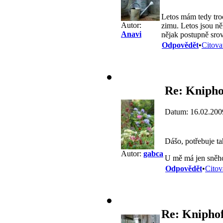
Letos mám tedy troc
Autor:
zimu. Letos jsou ně
Anavi
nějak postupně srov
Odpovědět
•
Citova
Re: Kniphof
Datum: 16.02.200
Dášo, potřebuje ta
Autor:
gabca
U mě má jen sněho
Odpovědět
•
Citov
Re: Kniphof