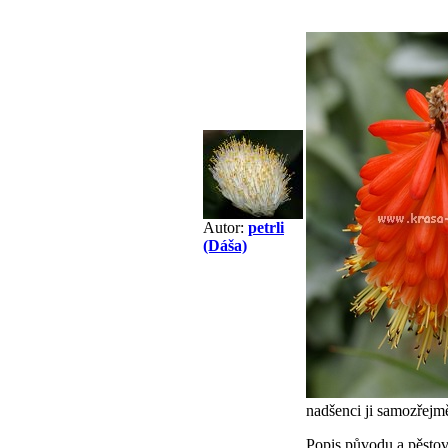
Autor:
petrli
(Dáša)
nadšenci ji samozřejm
Popis původu a pěstov