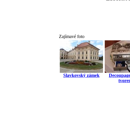
Zajímavé foto
Slavkovský zámek
Decoupage
tvore