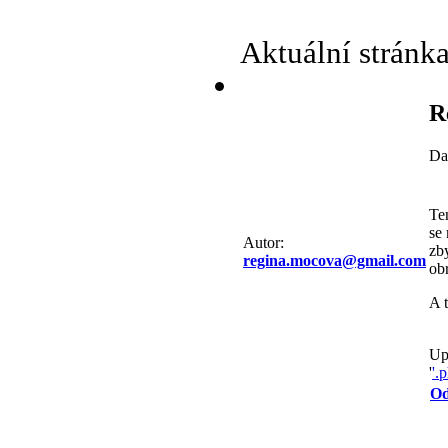
Aktuální stránk
R
Da
Te
se 
Autor:
zb
regina.mocova@gmail.com
ob
A 
Up
'
'.
Od