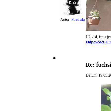
Autor:
kordula
Už visí, letos je
Odpovědět
•
Cit
Re: fuchs
Datum: 19.05.2