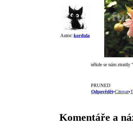
Autor:
kordula
někde se nám ztratily 
PRUNED
Odpovědět
•
Citovat
•
T
Komentáře a ná