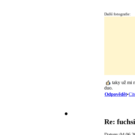
Další fotografie:
taky už mi 
duo.
Odpovědět
•
Cit
Re: fuchs
Datum: 04.06.2