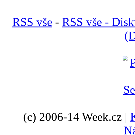
RSS vše
-
RSS vše - Disk
(D
(c) 2006-14 Week.cz |
N