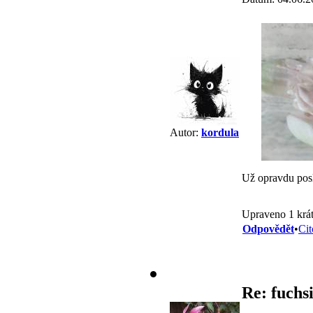
Autor:
kordula
Už opravdu posl
Upraveno 1 krát
Odpovědět
•
Cit
Re: fuchs