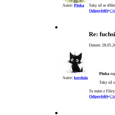
Taky už se těší
Autor:
Pinka
Odpovědět
•
Cit
Re: fuchs
Datum: 28.05.2
Pinka
nap
Autor:
kordula
Taky už s
Tu mám z Flóry,
Odpovědět
•
Cit