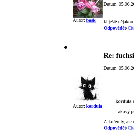
Datum: 05.06.2
Autor:
bosk
Já ještě nějako
Odpovědět
•
Cit
Re: fuchs
Datum: 05.06.2
kordula
n
Autor:
kordula
Takový pě
Zakořenily, ale 
Odpovědět
•
Cit