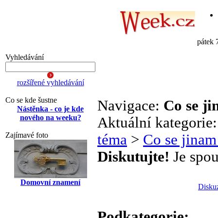
pátek 
Vyhledávání
rozšířené vyhledávání
Co se kde šustne
Navigace:
Co se j
Nástěnka - co je kde
nového na weeku?
Aktuální kategorie
Zajímavé foto
téma
>
Co se jinam
Diskutujte!
Je spou
Domovní znamení
Disku
Podkategorie: