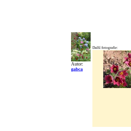
Další fotografie:
Autor:
gabca