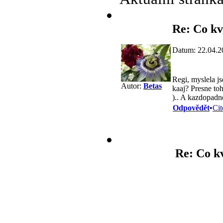
Re: Co kv
Datum: 22.04.2
Regi, myslela js
Autor:
Betas
kaaj? Presne toh
).. A kazdopadn
Odpovědět
•
Cit
Re: Co k