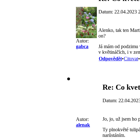
Datum: 22.04.2023 
Alenko, tak ten Marti
on?
Autor:
Já mám od podzimu vy
gabca
v květináčích, i v ze
Odpovědět
•
Citovat
•
Re: Co kve
Datum: 22.04.202
Jo, jo, už jsem ho 
Autor:
alenak
Ty plnokvěté tulip
narůstáním.