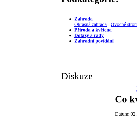
Zahrada
Okrasná zahrada
-
Ovocné strom
Příroda a květena
Dotazy a rady
Zahradní povídání
Diskuze
Co k
Datum: 02.