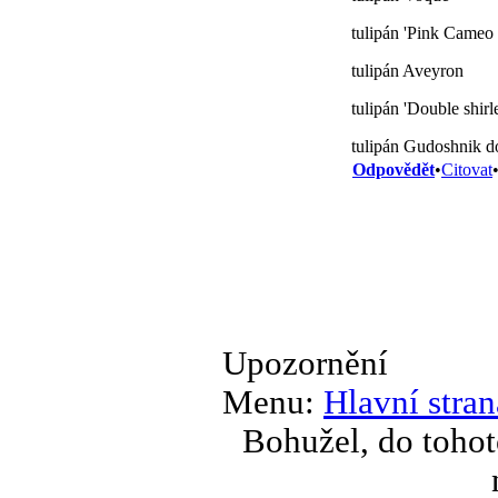
tulipán 'Pink Cameo
tulipán Aveyron
tulipán 'Double shirl
tulipán Gudoshnik d
Odpovědět
•
Citovat
Upozornění
Menu:
Hlavní stran
Bohužel, do tohot