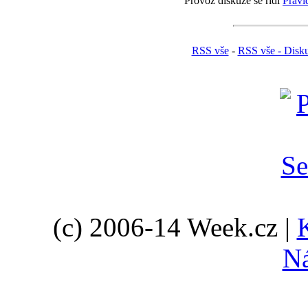
Provoz diskuze se řídí
Pravi
RSS vše
-
RSS vše - Disk
(c) 2006-14 Week.cz |
N