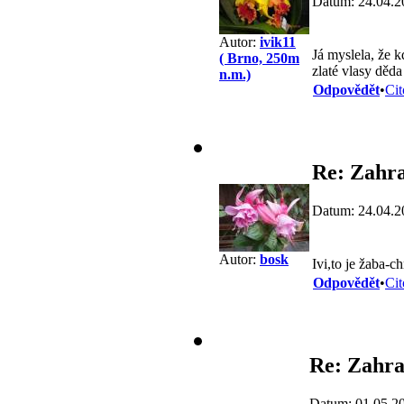
Datum: 24.04.2
Autor:
ivik11
Já myslela, že 
( Brno, 250m
zlaté vlasy děd
n.m.)
Odpovědět
•
Cit
Re: Zahra
Datum: 24.04.2
Autor:
bosk
Ivi,to je žaba-ch
Odpovědět
•
Cit
Re: Zahra
Datum: 01.05.2