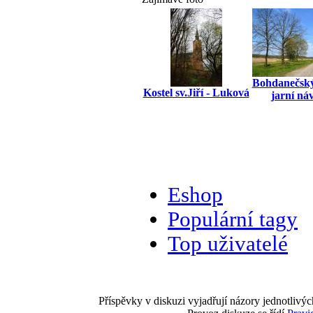
Bohdanečský
Kostel sv.Jiří - Luková
jarní ná
Eshop
Populární tagy
Top uživatelé
Příspěvky v diskuzi vyjadřují názory jednotlivýc