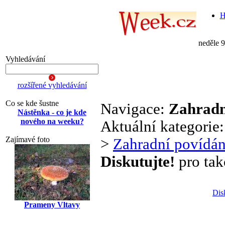
H
neděle 
Vyhledávání
rozšířené vyhledávání
Co se kde šustne
Navigace:
Zahradn
Nástěnka - co je kde
nového na weeku?
Aktuální kategorie
Zajímavé foto
>
Zahradní povídán
Diskutujte!
pro tak
Dis
Prameny Vltavy