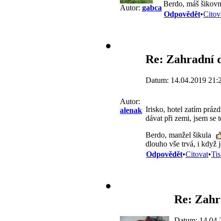
Berdo, máš šikov
Autor:
gabca
Odpovědět
•
Citov
Re: Zahradní 
Datum: 14.04.2019 21:
Autor:
Irisko, hotel zatím prá
alenak
dávat při zemi, jsem se 
Berdo, manžel šikula
dlouho vše trvá, i když 
Odpovědět
•
Citovat
•
Ti
Re: Zahr
Datum: 14.04.