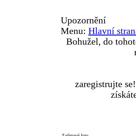
Upozornění
Menu:
Hlavní stran
Bohužel, do tohot
zaregistrujte s
získát
Zajímavé foto