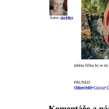
Autor:
skrblice
tahleta čičina by se mi 
PRUNED
Odpovědět
•
Citovat
•
T
Komentáře a ná