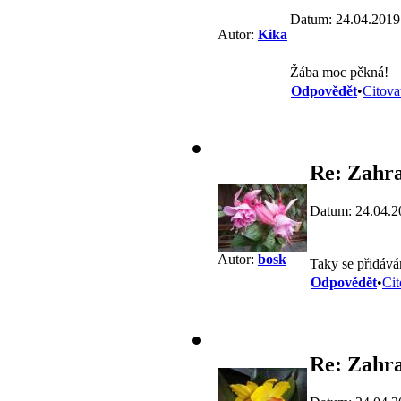
Datum: 24.04.2019
Autor:
Kika
Žába moc pěkná!
Odpovědět
•
Citova
Re: Zahra
Datum: 24.04.2
Autor:
bosk
Taky se přidávám,
Odpovědět
•
Cit
Re: Zahra