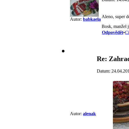
Aleno, super de
Autor:
babkaela
Bosk, manžel j
Odpovědět
•
Ci
Re: Zahra
Datum: 24.04.20
Autor:
alenak