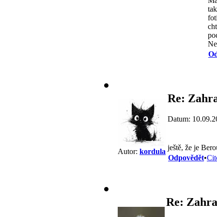
Ma
ta
fo
ch
po
Ne
Od
Re: Zahra
Datum: 10.09.2
ještě, že je Be
Autor:
kordula
Odpovědět
•
Cit
Re: Zahra