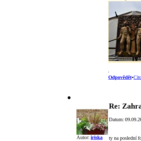
.
Odpovědět
•
Cit
Re: Zahra
Datum: 09.09.2
Autor:
iriska
ty na poslední f