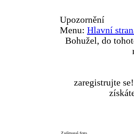
Upozornění
Menu:
Hlavní stran
Bohužel, do tohot
zaregistrujte s
získát
Zajímavé foto