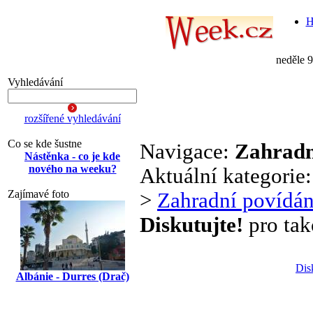
H
neděle 
Vyhledávání
rozšířené vyhledávání
Co se kde šustne
Navigace:
Zahradn
Nástěnka - co je kde
nového na weeku?
Aktuální kategorie
Zajímavé foto
>
Zahradní povídán
Diskutujte!
pro tak
Dis
Albánie - Durres (Drač)