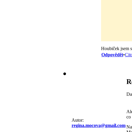
Houbiček jsem s
Odpovědět
•
Cit
R
Da
Ale
co 
Autor:
regina.mocova@gmail.com
Na