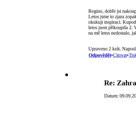
Regino, dobře jsi nakoup
Letos jsme to zjara zopa
okukuji inspiraci. Kupod
letos jsem přikoupila 2.
na mě letos nedostalo, j
Upraveno 2 krát. Naposl
Odpovědět
•
Citovat
•
Tis
Re: Zahra
Datum: 09.09.2