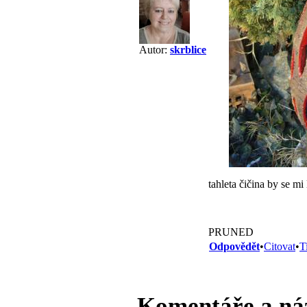
Autor:
skrblice
tahleta čičina by se mi 
PRUNED
Odpovědět
•
Citovat
•
T
Komentáře a ná