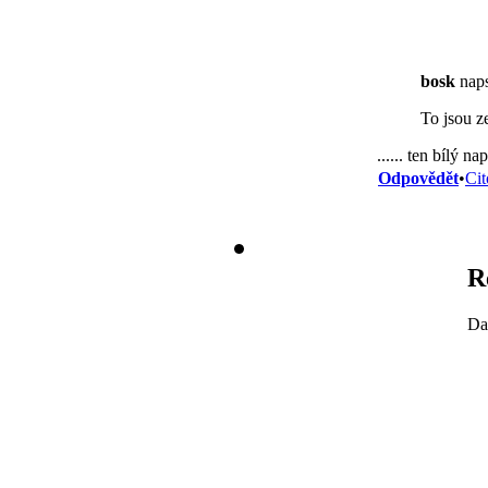
bosk
naps
To jsou z
...... ten bílý 
Odpovědět
•
Cit
R
Da