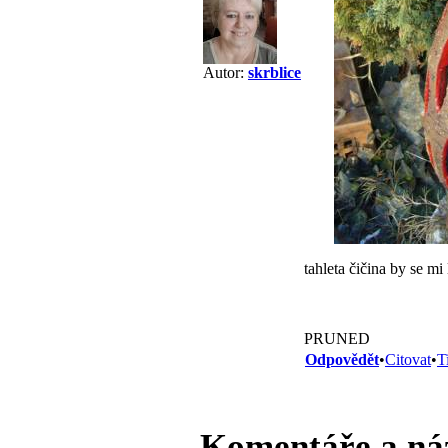
Autor:
skrblice
tahleta čičina by se mi 
PRUNED
Odpovědět
•
Citovat
•
T
Komentáře a ná