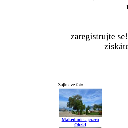
zaregistrujte s
získát
Zajímavé foto
Makedonie - jezero
Ohrid