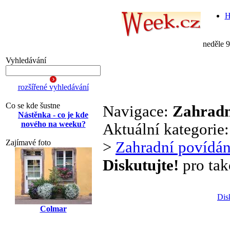
H
neděle 
Vyhledávání
rozšířené vyhledávání
Co se kde šustne
Navigace:
Zahradn
Nástěnka - co je kde
nového na weeku?
Aktuální kategorie
Zajímavé foto
>
Zahradní povídán
Diskutujte!
pro tak
Dis
Colmar