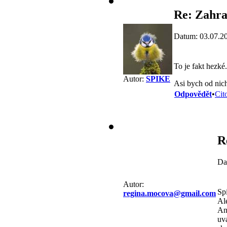
Re: Zahra
Datum: 03.07.2
To je fakt hezké
Autor:
SPIKE
Asi bych od nic
Odpovědět
•
Cit
R
Da
Autor:
Sp
regina.mocova@gmail.com
Al
An
uv