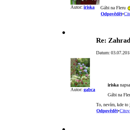
Autor:
iriska
Gábi na Fleru
Odpovědět
•
Cit
Re: Zahrad
Datum: 03.07.201
iriska
napsal
Autor:
gabca
Gábi na Fle
To, nevím, kde to 
Odpovědět
•
Citov