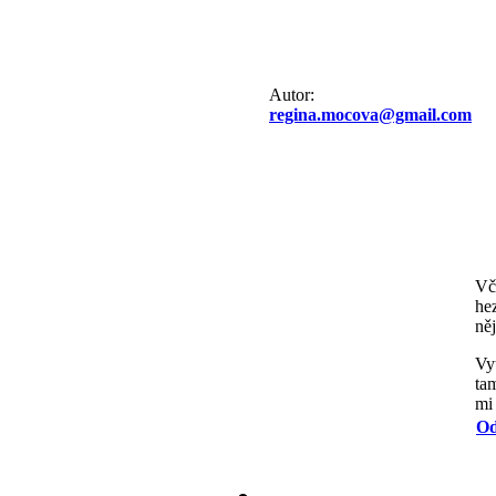
Autor:
regina.mocova@gmail.com
Vč
he
ně
Vyt
tam
mi 
Od