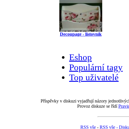
Decoupage - listovník
Eshop
Populární tagy
Top uživatelé
Příspěvky v diskuzi vyjadřují názory jednotlivýc
Provoz diskuze se řídí
Pravi
RSS vše
-
RSS vše - Disk