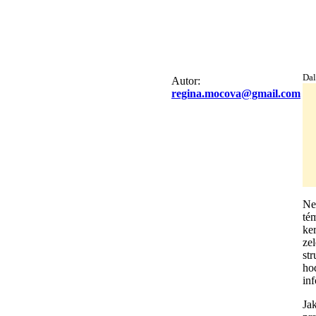
Dal
Autor:
regina.mocova@gmail.com
Nen
té
ke
ze
str
hod
in
Ja