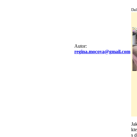
Dal
Autor:
regina.mocova@gmail.com
Ja
kt
s 