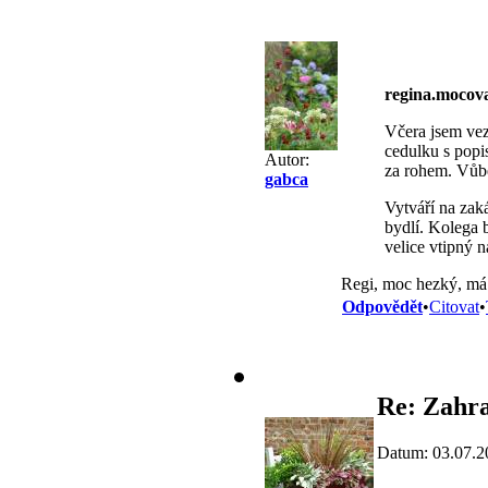
regina.moco
Včera jsem vez
cedulku s popi
Autor:
za rohem. Vůbe
gabca
Vytváří na zaká
bydlí. Kolega b
velice vtipný 
Regi, moc hezký, má
Odpovědět
•
Citovat
•
Re: Zahra
Datum: 03.07.2