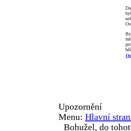
Da
by
ne
Os
By
mé
pr
bě
Od
Upozornění
Menu:
Hlavní stran
Bohužel, do tohot