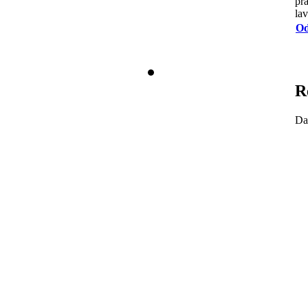
pra
lav
Od
R
Da