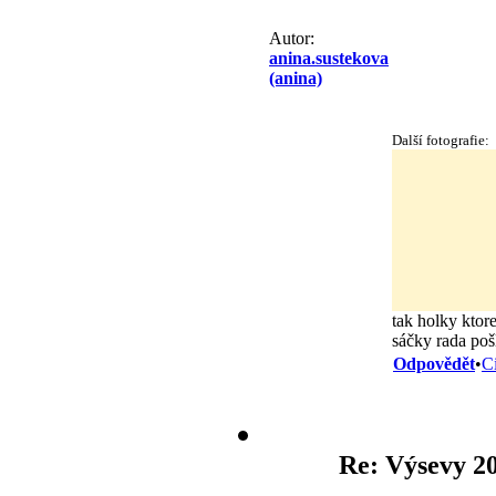
Autor:
anina.sustekova
(anina)
Další fotografie:
tak holky ktore
sáčky rada poš
Odpovědět
•
C
Re: Výsevy 2