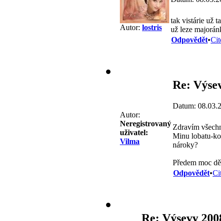
tak vistárie už 
Autor:
lostris
už leze majorán
Odpovědět
•
Cit
Re: Výse
Datum: 08.03.
Autor:
Neregistrovaný
Zdravím všechny
uživatel:
Minu lobatu-kol
Vilma
nároky?
Předem moc děk
Odpovědět
•
Ci
Re: Výsevy 200