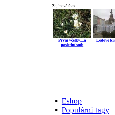
Zajímavé foto
První včelky....a
Ledové krá
poslední sníh
Eshop
Populární tagy