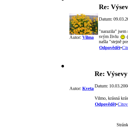
Re: Výsev
Datum: 09.03.2
"narazila" jsem
svým živlu
-
Autor:
Vilma
našla "stejně p
Odpovědět
•
Cit
Re: Výsevy
Datum: 10.03.200
Autor:
Kveta
Vilmo, krásná krás
Odpovědět
•
Citov
Stránk