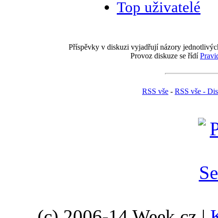
Top uživatelé
Příspěvky v diskuzi vyjadřují názory jednotlivýc
Provoz diskuze se řídí
Pravi
RSS vše
-
RSS vše - Di
(c) 2006-14 Week.cz |