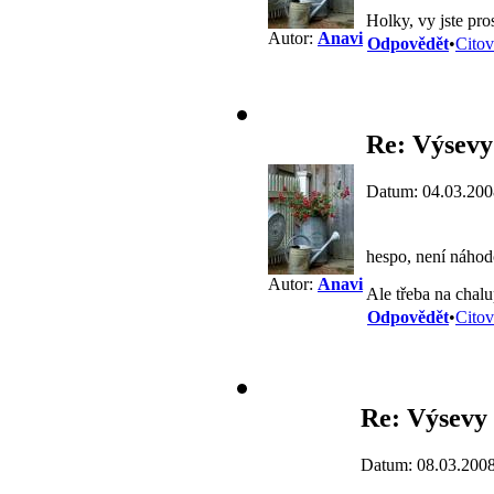
Holky, vy jste pro
Autor:
Anavi
Odpovědět
•
Citov
Re: Výsevy
Datum: 04.03.200
hespo, není náhodo
Autor:
Anavi
Ale třeba na chalup
Odpovědět
•
Citov
Re: Výsevy
Datum: 08.03.2008