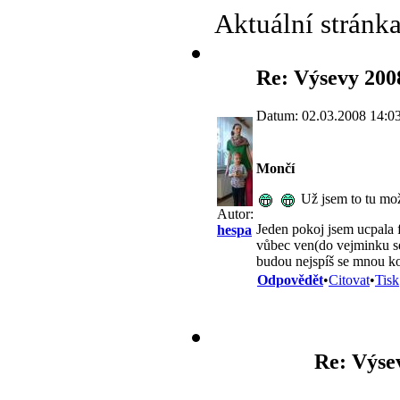
Aktuální stránk
Re: Výsevy 200
Datum: 02.03.2008 14:0
Mončí
Už jsem to tu možn
Autor:
Jeden pokoj jsem ucpala 
hespa
vůbec ven(do vejminku s
budou nejspíš se mnou ko
Odpovědět
•
Citovat
•
Tisk
Re: Výse