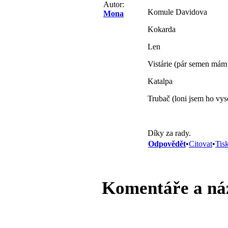
Autor:
Komule Davidova
Mona
Kokarda
Len
Vistárie (pár semen mám 
Katalpa
Trubač (loni jsem ho vys
Díky za rady.
Odpovědět
•
Citovat
•
Tis
Komentáře a ná