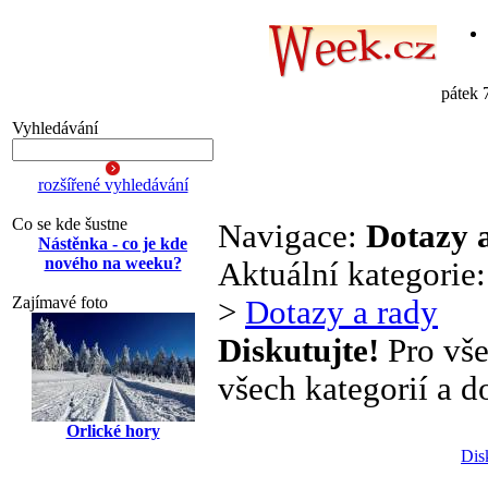
pátek 
Vyhledávání
rozšířené vyhledávání
Co se kde šustne
Navigace:
Dotazy 
Nástěnka - co je kde
nového na weeku?
Aktuální kategorie
Zajímavé foto
>
Dotazy a rady
Diskutujte!
Pro vše
všech kategorií a d
Orlické hory
Dis