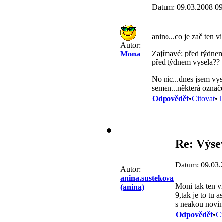
Datum: 09.03.2008 09
anino...co je zač ten 
Autor:
Zajímavé: před týdnem
Mona
před týdnem vysela??
No nic...dnes jsem vys
semen...některá označ
Odpovědět
•
Citovat
•
T
Re: Výse
Datum: 09.03.
Autor:
anina.sustekova
Moni tak ten v
(anina)
9,tak je to tu 
s neakou novink
Odpovědět
•
C