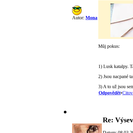
Autor:
Mona
Můj pokus:
1) Lusk katalpy. Ta
2) Jsou nacpané t
3) A to už jsou se
Odpovědět
•
Citov
Re: Výsev
Datum: 08.03.2