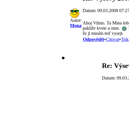
Datum: 09.03.2008 07:2
Autor:
Ahoj Vilmo. Ta Mina lobat
Mona
pakliže kvete u mne.
že ji musím teď vysejt.
Odpovědět
•
Citovat
•
Tisk
Re: Výse
Datum: 09.03.