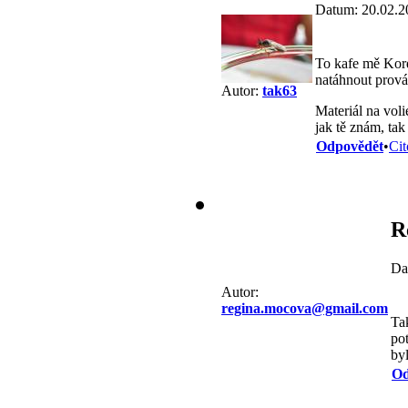
Datum: 20.02.2
To kafe mě Kor
natáhnout prováz
Autor:
tak63
Materiál na voli
jak tě znám, tak
Odpovědět
•
Cit
R
Da
Autor:
regina.mocova@gmail.com
Ta
po
by
Od