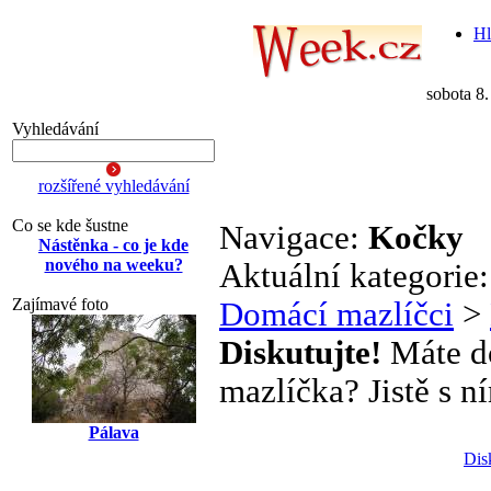
Hl
sobota 8
Vyhledávání
rozšířené vyhledávání
Co se kde šustne
Navigace:
Kočky
Nástěnka - co je kde
nového na weeku?
Aktuální kategorie
Zajímavé foto
Domácí mazlíčci
>
Diskutujte!
Máte do
mazlíčka? Jistě s ní
Pálava
Dis