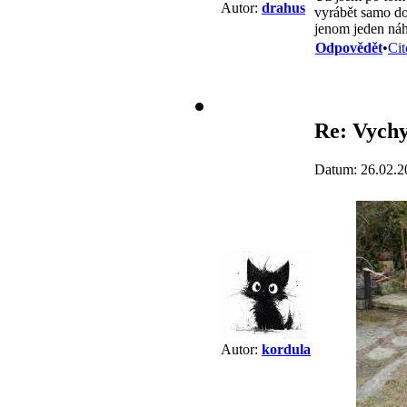
Autor:
drahus
vyrábět samo do
jenom jeden ná
Odpovědět
•
Cit
Re: Vychy
Datum: 26.02.2
Autor:
kordula