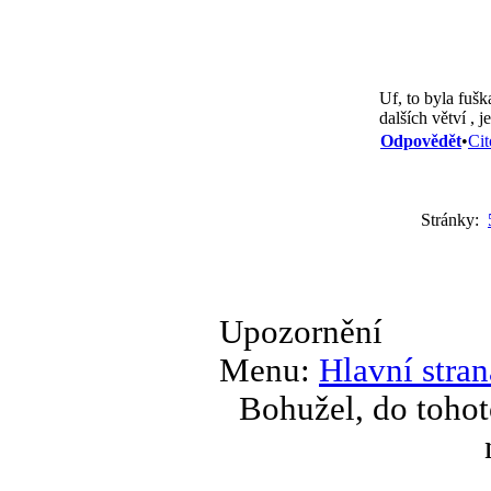
Uf, to byla fušk
dalších větví , 
Odpovědět
•
Cit
Stránky:
Upozornění
Menu:
Hlavní stran
Bohužel, do tohot