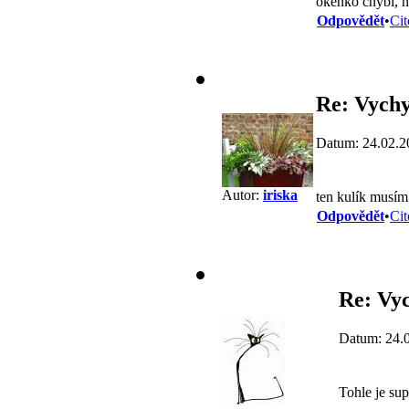
okénko chybí, 
Odpovědět
•
Cit
Re: Vychy
Datum: 24.02.2
Autor:
iriska
ten kulík musím 
Odpovědět
•
Cit
Re: Vy
Datum: 24.
Tohle je sup