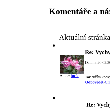
Komentáře a ná
Aktuální stránk
Re: Vychy
Datum: 20.02.2
Autor:
bosk
Tak držím kočky
Odpovědět
•
Cit
Re: Vych