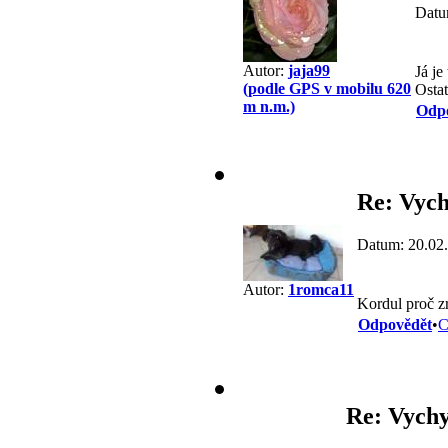
Datu
Autor:
jaja99
Já je
(podle GPS v mobilu 620
Ostat
m n.m.)
Odp
Re: Vych
Datum: 20.02
Autor:
1romca11
Kordul proč z
Odpovědět
•
C
Re: Vychy