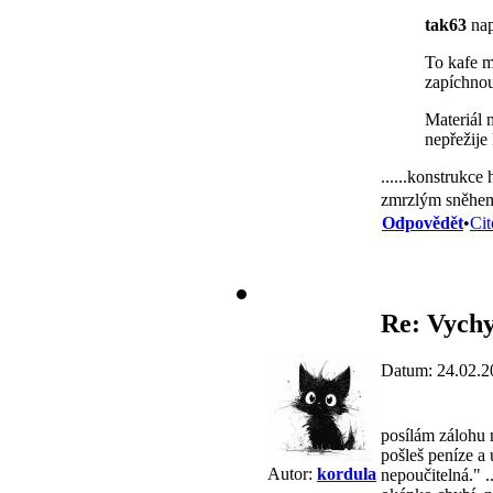
tak63
nap
To kafe 
zapíchnou
Materiál 
nepřežije
......konstrukce 
zmrzlým sněhem,
Odpovědět
•
Cit
Re: Vychy
Datum: 24.02.2
posílám zálohu na
pošleš peníze a u
Autor:
kordula
nepoučitelná." .