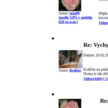
Autor:
jaja99
Přijde
(podle GPS v mobilu
kocou
620 m n.m.)
Odpo
Re: Vychy
Datum: 20.02.2
Kolíček na prád
Autor:
drahus
Doma je tak drž
Odpovědět
•
Cit
Re