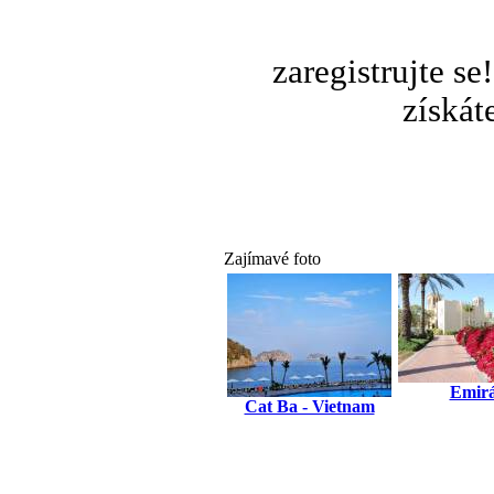
zaregistrujte s
získát
Zajímavé foto
Emirá
Cat Ba - Vietnam