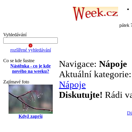
pátek 
Vyhledávání
rozšířené vyhledávání
Co se kde šustne
Navigace:
Nápoje
Nástěnka - co je kde
nového na weeku?
Aktuální kategorie
Zajímavé foto
Nápoje
Diskutujte!
Rádi vař
Di
Když zaprší