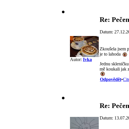
Re: Pečen
Datum: 27.12.2
Zkoušela jsem p
je to lahoda
Autor:
Ivka
Jednu skleničku
mě koukali jak 
Odpovědět
•
Cit
Re: Pečen
Datum: 13.07.2