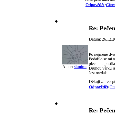
Odpovědět
•
Citov
Re: Pečen
Datum: 26.12.2
Po nejméně dvou
Podařilo se mi o
plech... a pusti
Autor:
slunino
Druhou várku js
šest rozdala.
Děkuji za recept
Odpovědět
•
Cit
Re: Pečen