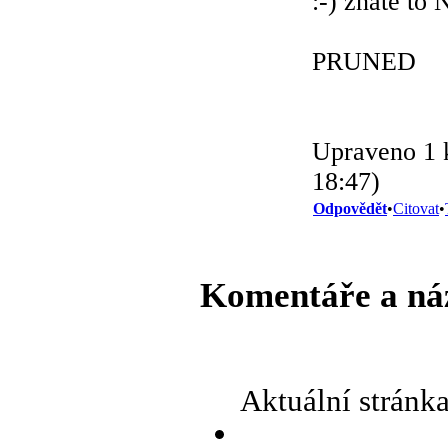
:-) znáte to 
PRUNED
Upraveno 1 k
18:47)
Odpovědět
•
Citovat
•
Komentáře a ná
Aktuální stránk