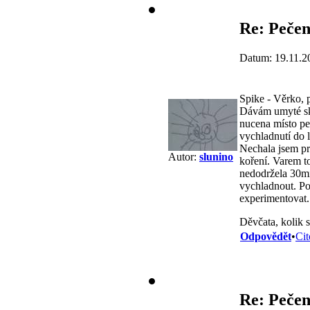
Re: Pečen
Datum: 19.11.2
Spike - Věrko, p
Dávám umyté skl
nucena místo pe
vychladnutí do l
Nechala jsem pr
Autor:
slunino
koření. Varem t
nedodržela 30mi
vychladnout. Po
experimentovat.
Děvčata, kolik 
Odpovědět
•
Cit
Re: Pečen