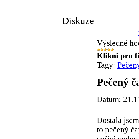
Diskuze
Výsledné ho
Klikni pro f
Tagy:
Pečen
Pečený č
Datum: 21.1
Dostala jsem
to pečený čaj
vařící vodou