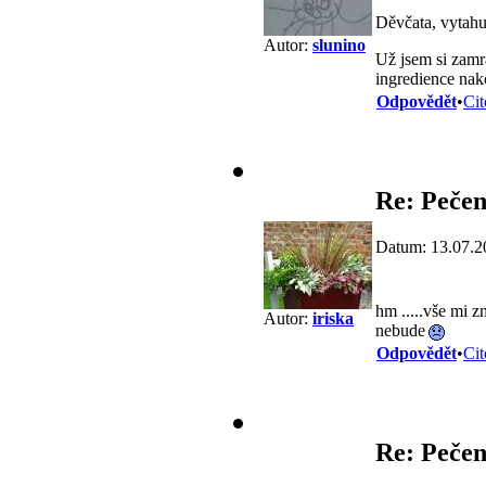
Děvčata, vytahu
Autor:
slunino
Už jsem si zamr
ingredience nak
Odpovědět
•
Cit
Re: Pečen
Datum: 13.07.2
hm .....vše mi z
Autor:
iriska
nebude
Odpovědět
•
Cit
Re: Pečen