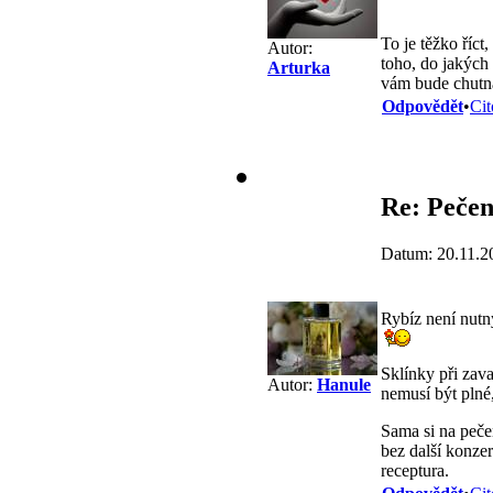
To je těžko říct
Autor:
toho, do jakých 
Arturka
vám bude chutnat
Odpovědět
•
Cit
Re: Pečen
Datum: 20.11.2
Rybíz není nutný
Sklínky při zav
Autor:
Hanule
nemusí být plné,
Sama si na pečen
bez další konze
receptura.