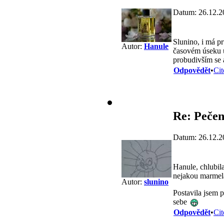
Datum: 26.12.2
Slunino, i má p
Autor:
Hanule
časovém úseku u
probudivším se 
Odpovědět
•
Cit
Re: Pečen
Datum: 26.12.2
Hanule, chlubil
nejakou marme
Autor:
slunino
Postavila jsem 
sebe
Odpovědět
•
Cit