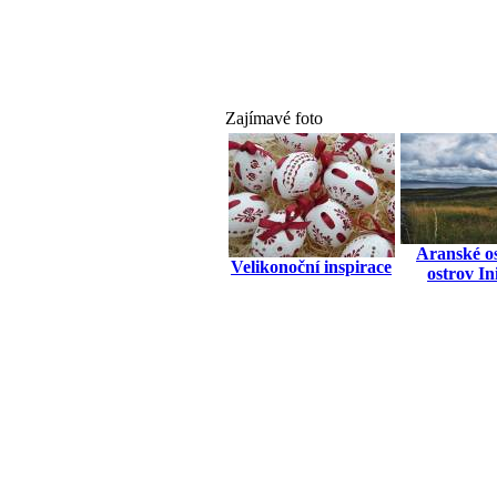
Zajímavé foto
Aranské os
Velikonoční inspirace
ostrov In