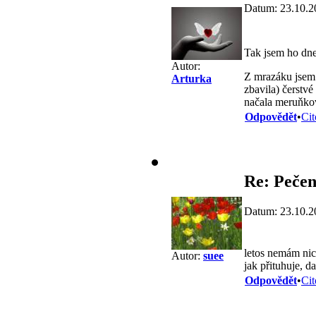
Datum: 23.10.2
Tak jsem ho dne
Autor:
Z mrazáku jsem 
Arturka
zbavila) čerstvé
načala meruňková
Odpovědět
•
Cit
Re: Pečen
Datum: 23.10.2
letos nemám ni
Autor:
suee
jak přituhuje, d
Odpovědět
•
Cit