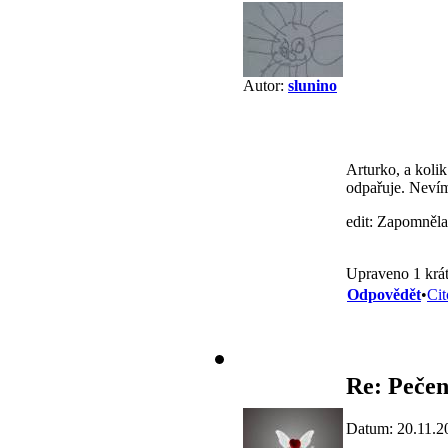
Autor:
slunino
Arturko, a kolik
odpařuje. Nevím
edit: Zapomněla
Upraveno 1 krát
Odpovědět
•
Cit
Re: Pečen
Datum: 20.11.2