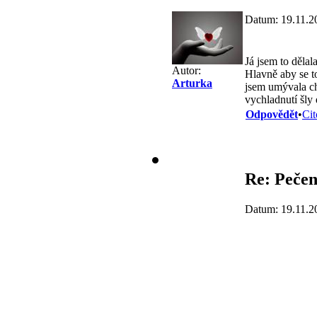
Datum: 19.11.2
Já jsem to dělal
Autor:
Hlavně aby se t
Arturka
jsem umývala chv
vychladnutí šly 
Odpovědět
•
Cit
Re: Pečen
Datum: 19.11.2