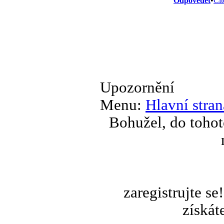
Odpovědět
•
Cit
Upozornění
Menu:
Hlavní stran
Bohužel, do tohot
zaregistrujte s
získát