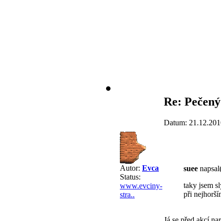
Re: Pečený
Datum: 21.12.201
Autor:
Evca
suee
napsal(
Status:
taky jsem sl
www.evciny-
při nejhorší
stra..
Já se před akcí n