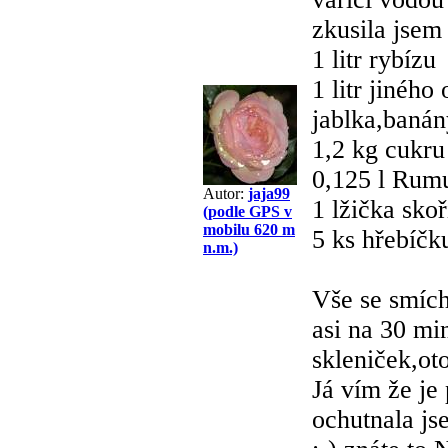
zkusila jsem
1 litr rybízu
1 litr jiného
jablka,banán
1,2 kg cukru
0,125 l Rum
Autor:
jaja99
1 lžička skoř
(podle GPS v
mobilu 620 m
5 ks hřebíčk
n.m.)
Vše se smích
asi na 30 mi
skleniček,o
Já vím že je
ochutnala js