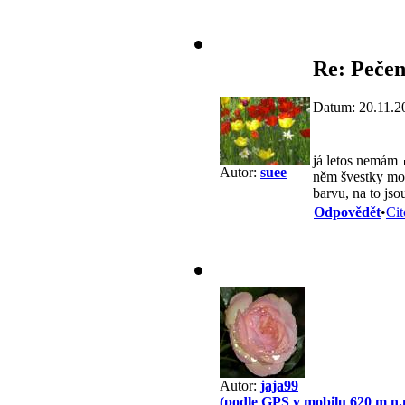
Re: Pečen
Datum: 20.11.2
já letos nemám
Autor:
suee
něm švestky mo
barvu, na to jso
Odpovědět
•
Cit
Autor:
jaja99
(podle GPS v mobilu 620 m n.