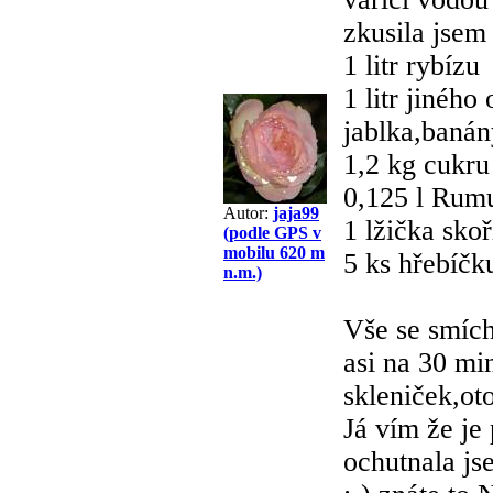
zkusila jsem
1 litr rybízu
1 litr jiného
jablka,banán
1,2 kg cukru
0,125 l Rum
Autor:
jaja99
1 lžička skoř
(podle GPS v
mobilu 620 m
5 ks hřebíčk
n.m.)
Vše se smích
asi na 30 mi
skleniček,o
Já vím že je
ochutnala js