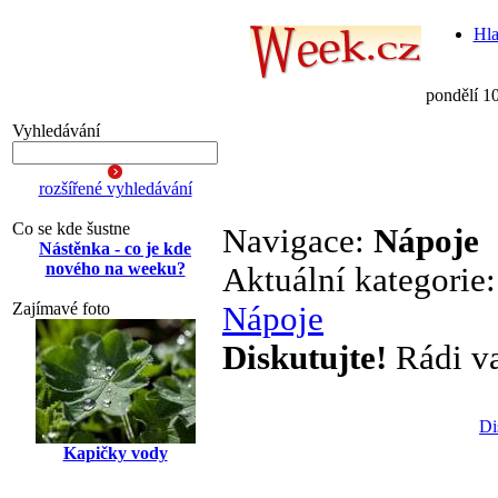
Hla
pondělí 1
Vyhledávání
rozšířené vyhledávání
Co se kde šustne
Navigace:
Nápoje
Nástěnka - co je kde
nového na weeku?
Aktuální kategorie
Zajímavé foto
Nápoje
Diskutujte!
Rádi vař
Di
Kapičky vody