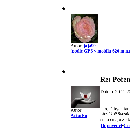
Autor:
jaja99
(podle GPS v mobilu 620 m n.
Re: Pečen
Datum: 20.11.2
jajo, já bych t
Autor:
převážně švestk
Arturka
si na čmaju z kt
Odpovědět
•
Cit