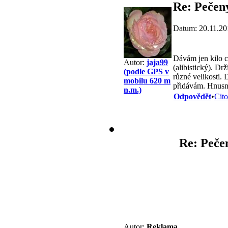
Re: Pečen
Datum: 20.11.20
Dávám jen kilo c
Autor:
jaja99
(alibistický). Dr
(podle GPS v
různé velikosti.
mobilu 620 m
přidávám. Hnusné
n.m.)
Odpovědět
•
Cito
Re: Peče
Autor:
Reklama