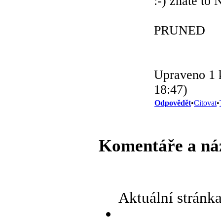
:-) znáte to 
PRUNED
Upraveno 1 k
18:47)
Odpovědět
•
Citovat
•
Komentáře a ná
Aktuální stránk