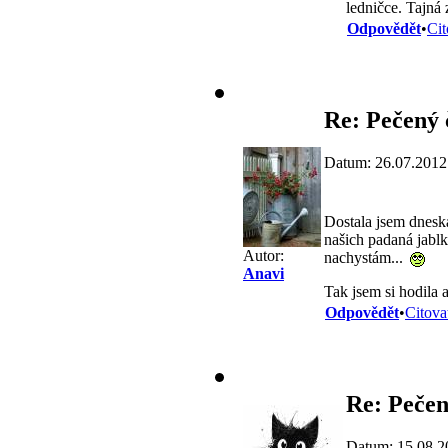
ledničce. Tajná
Odpovědět
•
Cit
Re: Pečený 
Datum: 26.07.2012
Dostala jsem dneska
našich padaná jablk
Autor:
nachystám...
Anavi
Tak jsem si hodila 
Odpovědět
•
Citova
Re: Pečen
Datum: 15.08.2