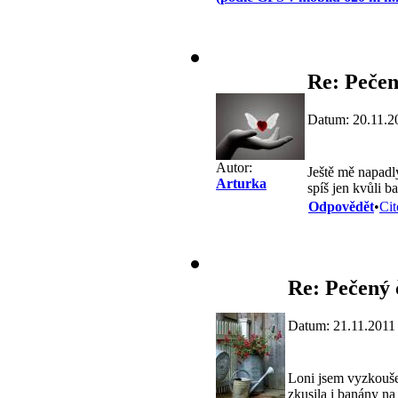
Re: Pečen
Datum: 20.11.2
Autor:
Ještě mě napadl
Arturka
spíš jen kvůli ba
Odpovědět
•
Cit
Re: Pečený 
Datum: 21.11.2011
Loni jsem vyzkouše
zkusila i banány na