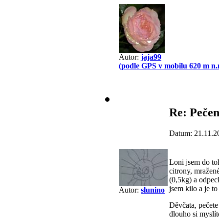
Autor:
jaja99
(podle GPS v mobilu 620 m n.
Re: Pečen
Datum: 21.11.2
Loni jsem do to
citrony, mražen
(0,5kg) a odpec
jsem kilo a je t
Autor:
slunino
Děvčata, pečete 
dlouho si myslí