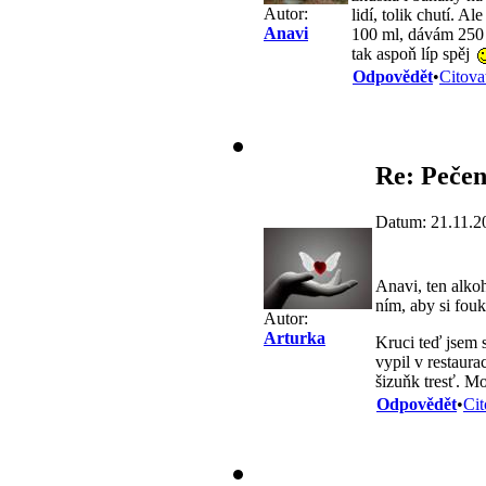
Autor:
lidí, tolik chutí. A
Anavi
100 ml, dávám 25
tak aspoň líp spěj
Odpovědět
•
Citova
Re: Pečen
Datum: 21.11.2
Anavi, ten alkoh
ním, aby si fou
Autor:
Arturka
Kruci teď jsem 
vypil v restaurac
šizuňk tresť. Mo
Odpovědět
•
Cit