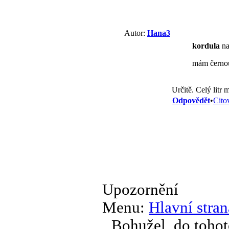
Autor:
Hana3
kordula
na
mám černou 
Určitě. Celý litr
Odpovědět
•
Cito
Upozornění
Menu:
Hlavní stran
Bohužel, do tohot