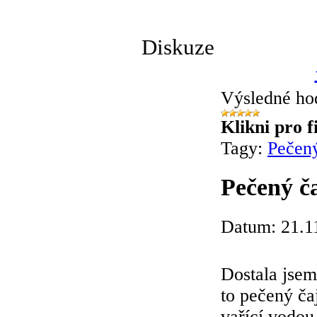
Diskuze
Výsledné ho
Klikni pro f
Tagy:
Pečen
Pečený č
Datum: 21.1
Dostala jsem
to pečený čaj
vařící vodou