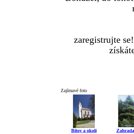
zaregistrujte s
získát
Zajímavé foto
Bítov a okolí
Zahrada