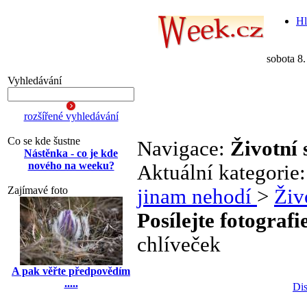
Hl
sobota 8
Vyhledávání
rozšířené vyhledávání
Co se kde šustne
Navigace:
Životní 
Nástěnka - co je kde
nového na weeku?
Aktuální kategorie
Zajímavé foto
jinam nehodí
>
Živ
Posílejte fotografi
chlíveček
A pak věřte předpovědím
.....
Dis