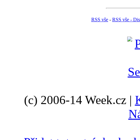
RSS vše
-
RSS vše - Di
(c) 2006-14 Week.cz |
N