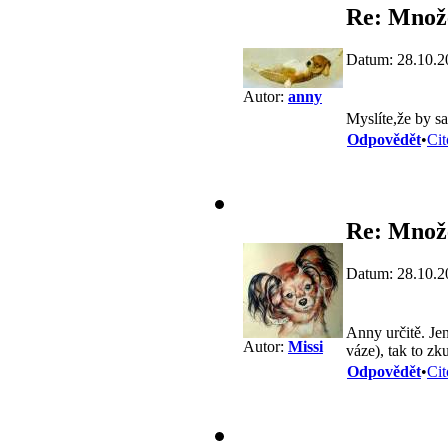
Re: Množe
Datum: 28.10.2
Autor:
anny
Myslíte,že by s
Odpovědět
•
Cit
Re: Množe
Datum: 28.10.2
Anny určitě. Je
Autor:
Missi
váze), tak to zk
Odpovědět
•
Cit