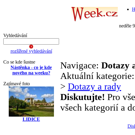
H
neděle 
Vyhledávání
rozšířené vyhledávání
Co se kde šustne
Navigace:
Dotazy 
Nástěnka - co je kde
nového na weeku?
Aktuální kategorie
Zajímavé foto
>
Dotazy a rady
Diskutujte!
Pro vše
všech kategorií a d
LIDICE
Dis