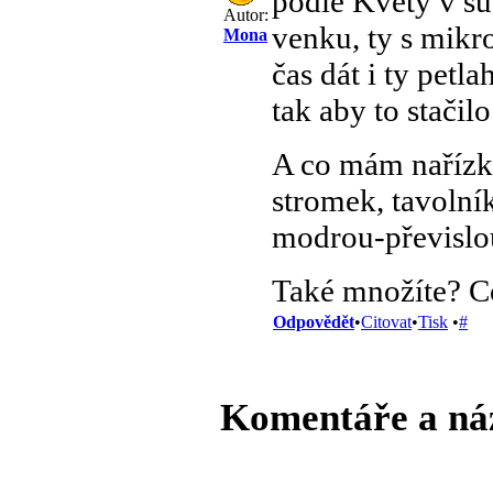
podle Květy v su
Autor:
venku, ty s mikro
Mona
čas dát i ty petl
tak aby to stačilo
A co mám nařízk
stromek, tavolník
modrou-převislo
Také množíte? C
Odpovědět
•
Citovat
•
Tisk
•
#
Komentáře a ná