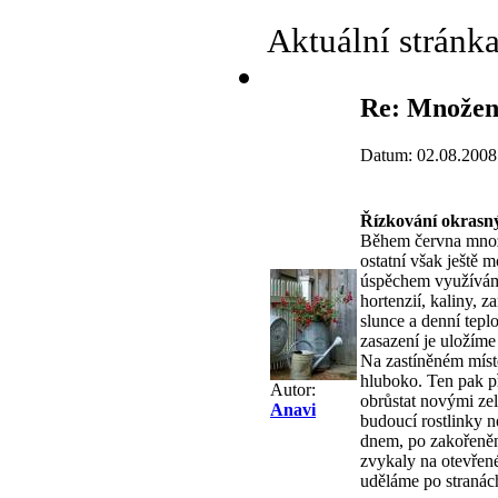
Aktuální stránk
Re: Množení
Datum: 02.08.2008
Řízkování okrasn
Během června množí
ostatní však ještě 
úspěchem využíváme
hortenzií, kaliny, 
slunce a denní tepl
zasazení je uložíme
Na zastíněném míst
hluboko. Ten pak př
Autor:
obrůstat novými ze
Anavi
budoucí rostlinky 
dnem, po zakořenění
zvykaly na otevřen
uděláme po stranác