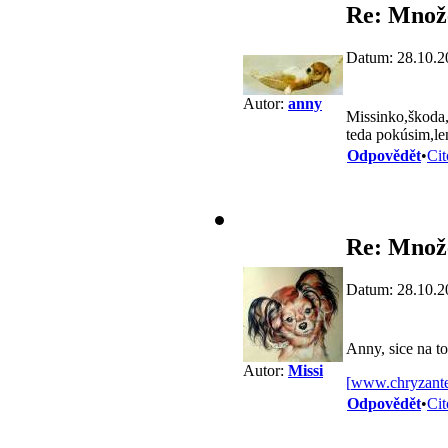
Re: Množe
Datum: 28.10.2
Autor:
anny
Missinko,škoda,
teda pokúsim,le
Odpovědět
•
Cit
Re: Množe
Datum: 28.10.2
Anny, sice na to
Autor:
Missi
[
www.chryzant
Odpovědět
•
Cit