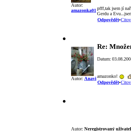
Autor:
pfff,tak jsem jí n
amazonka01
Gerdu a Evu...jse
Odpovědět
•
Citov
Re: Množení
Datum: 03.08.200
amazonko!
Autor:
Anavi
Odpovědět
•
Citov
Autor:
Neregistrovaný uživatel