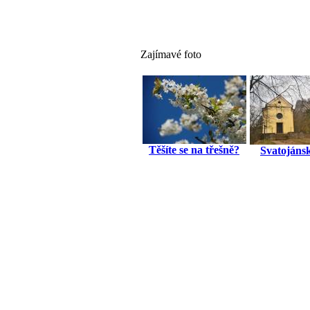
Zajímavé foto
Těšíte se na třešně?
Svatojánsk