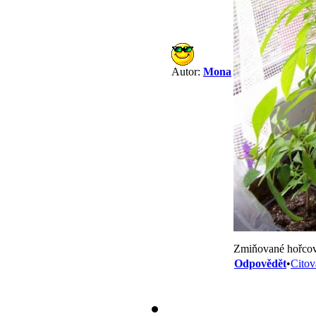
Autor:
Mona
Zmiňované hořcov
Odpovědět
•
Citov