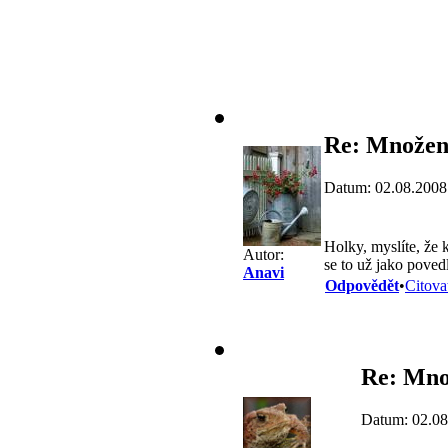
Re: Množení
Datum: 02.08.2008
Holky, myslíte, že 
Autor:
se to už jako poved
Anavi
Odpovědět
•
Citova
Re: Množ
Datum: 02.08