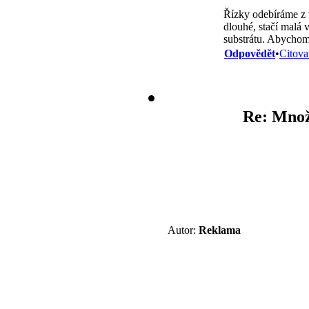
Řízky odebíráme z v
dlouhé, stačí malá 
substrátu. Abychom 
Odpovědět
•
Citova
Re: Množe
Autor:
Reklama