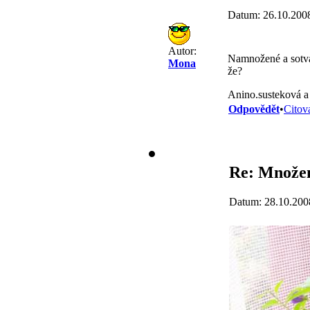
Datum: 26.10.200
Autor:
Namnožené a sotva
Mona
že?
Anino.susteková a 
Odpovědět
•
Citov
Re: Množení
Datum: 28.10.200