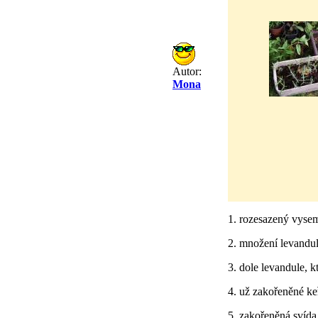
Autor:
Mona
1. rozesazený vysem
2. množení levandule
3. dole levandule, k
4. už zakořeněné keř
5. zakořeněná svída,