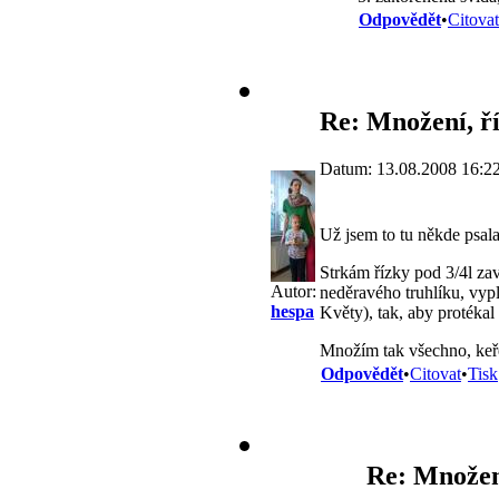
Odpovědět
•
Citovat
Re: Množení, ří
Datum: 13.08.2008 16:2
Už jsem to tu někde psala
Strkám řízky pod 3/4l za
Autor:
neděravého truhlíku, vyp
hespa
Květy), tak, aby protéka
Množím tak všechno, keře,
Odpovědět
•
Citovat
•
Tisk
Re: Množení