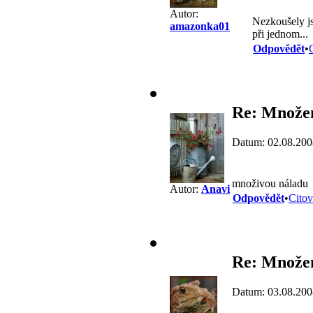
Autor:
Nezkoušely j
amazonka01
při jednom...
Odpovědět
•
Re: Množení
Datum: 02.08.200
množivou náladu
Autor:
Anavi
Odpovědět
•
Citov
Re: Množení
Datum: 03.08.200