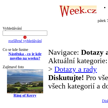
pátek 
Vyhledávání
rozšířené vyhledávání
Co se kde šustne
Navigace:
Dotazy 
Nástěnka - co je kde
nového na weeku?
Aktuální kategorie
Zajímavé foto
>
Dotazy a rady
Diskutujte!
Pro vše
všech kategorií a d
Ring of Kerry
Dis