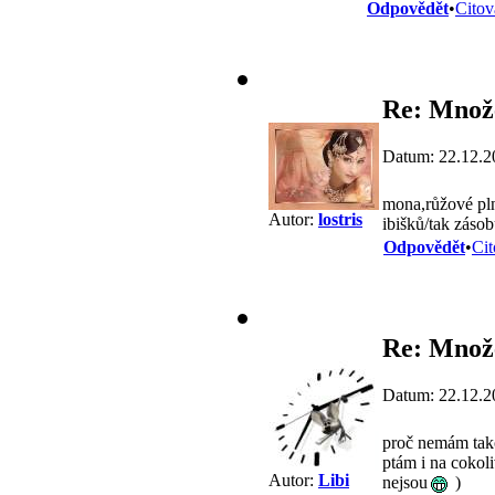
Odpovědět
•
Citov
Re: Množe
Datum: 22.12.2
mona,růžové pln
Autor:
lostris
ibišků/tak zásob
Odpovědět
•
Cit
Re: Množe
Datum: 22.12.2
proč nemám tak
ptám i na cokol
Autor:
Libi
nejsou
)