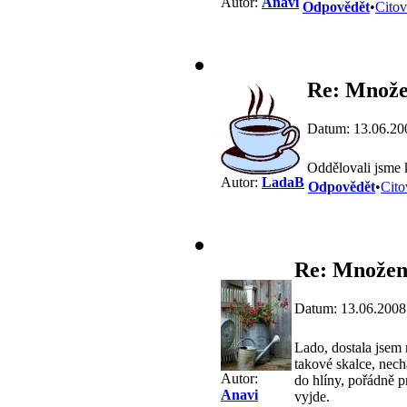
Autor:
Anavi
Odpovědět
•
Citov
Re: Množen
Datum: 13.06.20
Oddělovali jsme k
Autor:
LadaB
Odpovědět
•
Cito
Re: Množení
Datum: 13.06.2008
Lado, dostala jsem 
takové skalce, nech
Autor:
do hlíny, pořádně p
Anavi
vyjde.