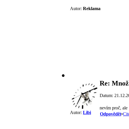
Autor:
Reklama
Re: Množe
Datum: 21.12.2
nevím proč, ale 
Autor:
Libi
Odpovědět
•
Cit