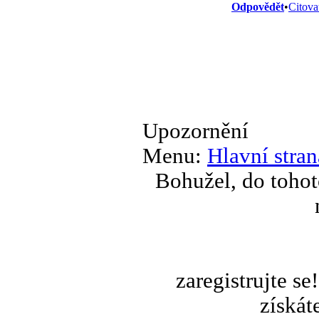
Odpovědět
•
Citova
Upozornění
Menu:
Hlavní stran
Bohužel, do tohot
zaregistrujte s
získát