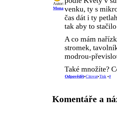
podle Květy v su
Autor:
venku, ty s mikro
Mona
čas dát i ty petl
tak aby to stačilo
A co mám nařízk
stromek, tavolník
modrou-převislo
Také množíte? C
Odpovědět
•
Citovat
•
Tisk
•
#
Komentáře a ná