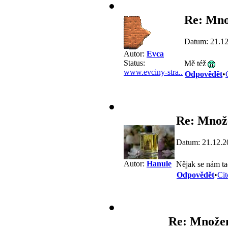
Re: Množ
Datum: 21.12
Autor:
Evca
Status:
Mě též
www.evciny-stra..
Odpovědět
•
Re: Množe
Datum: 21.12.2
Autor:
Hanule
Nějak se nám ta
Odpovědět
•
Cit
Re: Množen