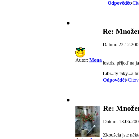
Odpovědět
•
Cit
Re: Množen
Datum: 22.12.200
Autor:
Mona
lostris..přijeď na
Libi...ty taky...a 
Odpovědět
•
Citov
Re: Množení
Datum: 13.06.200
Zkoušela jste někt