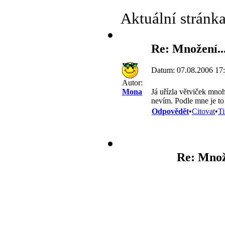
Aktuální stránk
Re: Množení..
Datum: 07.08.2006 17
Autor:
Já uřízla větviček mnoh
Mona
nevím. Podle mne je to 
Odpovědět
•
Citovat
•
Ti
Re: Množ