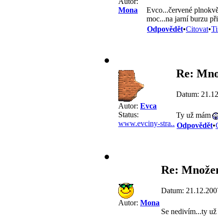
Autor:
Evco...červené plnokvě
Mona
moc...na jarní burzu př
Odpovědět
•
Citovat
•
Ti
Re: Množ
Datum: 21.12
Autor:
Evca
Status:
Ty už mám
www.evciny-stra..
Odpovědět
•
Re: Množen
Datum: 21.12.200
Autor:
Mona
Se nedivím...ty u