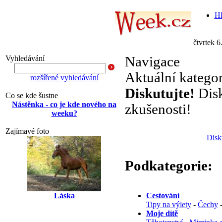
Hl
čtvrtek 6
Vyhledávání
Navigace
Aktuální katego
rozšířené vyhledávání
Diskutujte!
Disk
Co se kde šustne
Nástěnka - co je kde nového na
zkušenosti!
weeku?
Zajímavé foto
Disk
Podkategorie:
Láska
Cestování
Tipy na výlety
-
Čechy
Moje dítě