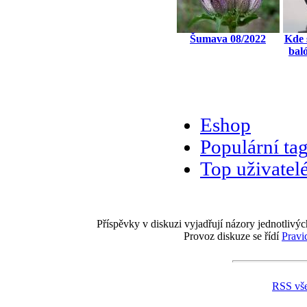
Šumava 08/2022
Kde s
bal
Eshop
Populární ta
Top uživatel
Příspěvky v diskuzi vyjadřují názory jednotlivýc
Provoz diskuze se řídí
Pravi
RSS vš