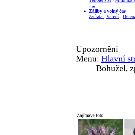
Těhotenství
-
Miminka a
-
...
Záliby a volný čas
Zvířata
-
Vaření
-
Dělená
Upozornění
Menu:
Hlavní st
Bohužel, z
Zajímavé foto