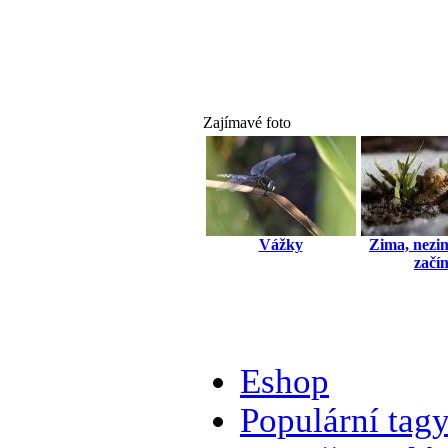
Zajímavé foto
Vážky
Zima, nezim
začí
Eshop
Populární tag