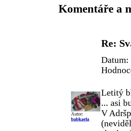
Komentáře a 
Re: Sv
Datum: 
Hodnoce
Letitý 
... asi
V Adršp
Autor:
babkaela
(neviděl