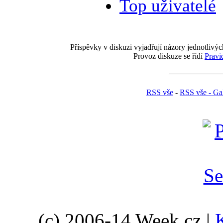
Top uživatelé
Příspěvky v diskuzi vyjadřují názory jednotlivýc
Provoz diskuze se řídí
Pravi
RSS vše
-
RSS vše - Gal
(c) 2006-14 Week.cz |