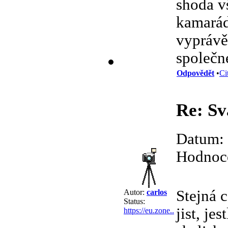
shoda v
kamarád,
vyprávě
společn
Odpovědět
•
Ci
Re: Sv
Datum: 
Hodnoce
Stejná c
Autor:
carlos
Status:
jist, je
https://eu.zone..