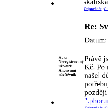
skalisk
Odpovědět
•
Ci
Re: Sv
Datum:
Právě j
Autor:
Neregistrovaný
Kč. Po 
uživatel:
Anonymní
našel d
návštěvník
potřebu
později
'
'.phor
Odpovědět
•
C