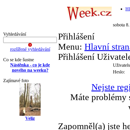
Hl
sobota 8
Vyhledávání
Přihlášení
Menu:
Hlavní stran
rozšířené vyhledávání
Přihlášení Uživatel
Co se kde šustne
Nástěnka - co je kde
Uživatel
nového na weeku?
Heslo:
Zajímavé foto
Nejste reg
Máte problémy s
Velíz
Zapomněl(a) jste h