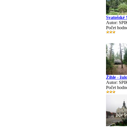
Svatošské 
Autor: SP
Počet hodn
Žihle - žu
Autor: SP
Počet hodn