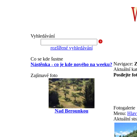
Vyhledávání
rozšířené vyhledávání
Co se kde šustne
Navigace:
Z
Nástěnka - co je kde nového na weeku?
Aktuální ka
Posílejte fo
Zajímavé foto
Fotogalerie
Nad Berounkou
Menu:
Hlavn
Aktuální st