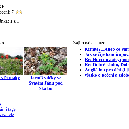
IKE
ocení: 7
ránka:
1 z 1
oto
Zajímavé diskuze
Krmíte?...Aneb co vám
Jak se žije handicapo
Re: Hučí mi auto, pom
Re: Dobré ránko, Dob
Angličtina pro děti (i j
všetko o pečení a zdobe
i vlčí máky
Jarní kytičky ve
Svatém Jánu pod
Skalou
p
ární tagy
živatelé