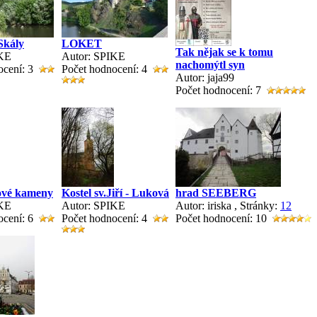
Skály
LOKET
Tak nějak se k tomu
IKE
Autor: SPIKE
nachomýtl syn
ocení: 3
Počet hodnocení: 4
Autor: jaja99
Počet hodnocení: 7
lové kameny
Kostel sv.Jiří - Luková
hrad SEEBERG
IKE
Autor: SPIKE
Autor: iriska
, Stránky:
1
2
ocení: 6
Počet hodnocení: 4
Počet hodnocení: 10