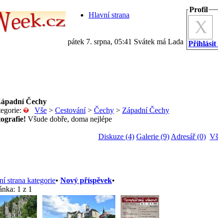
Profil
Hlavní strana
pátek 7. srpna, 05:41 Svátek má Lada
Přihlásit
ápadní Čechy
tegorie:
Vše
>
Cestování
>
Čechy
>
Západní Čechy
tografie!
Všude dobře, doma nejlépe
Diskuze (4)
Galerie (9)
Adresář (0)
Vš
í strana kategorie
•
Nový příspěvek
•
ránka:
1 z 1