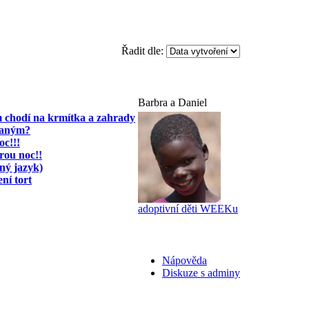
Řadit dle:
Barbra a Daniel
 chodí na krmítka a zahrady
vaným?
oc!!!
rou noc!!
iný jazyk)
ní tort
adoptivní děti WEEKu
Nápověda
Diskuze s adminy