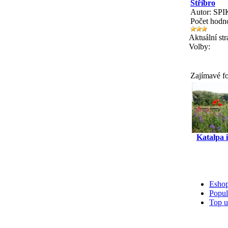
Stříbro
Autor: SP
Počet hodn
Aktuální st
Volby:
Zajímavé f
Katalpa 
Esho
Popul
Top u