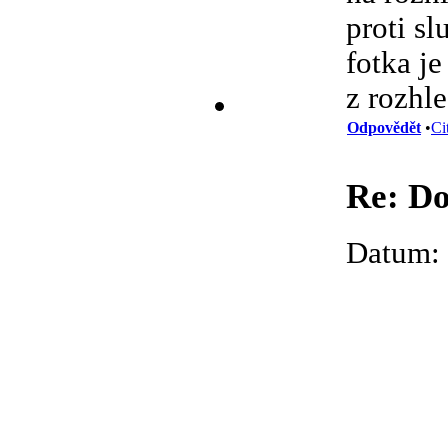
proti sl
fotka j
z rozhl
Odpovědět
•
Ci
Re: Do
Datum: 