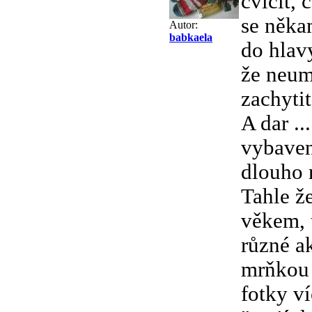
cvičit, 
se něka
Autor:
babkaela
do hlav
že neum
zachyti
A dar ..
vybaven
dlouho n
Tahle že
věkem, 
různé ak
mrňkou 
fotky ví