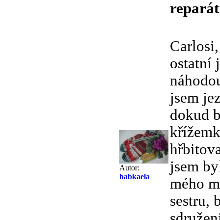
reparát
Carlosi,
ostatní 
náhodou
jsem jez
dokud by
křížemk
hřbitova
jsem by
Autor:
babkaela
mého mu
sestru, 
sdružení