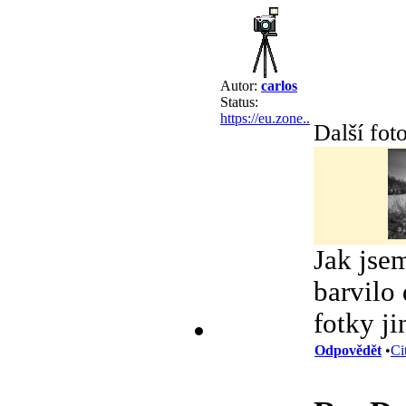
Autor:
carlos
Status:
https://eu.zone..
Další foto
Jak jsem
barvilo
fotky ji
Odpovědět
•
Ci