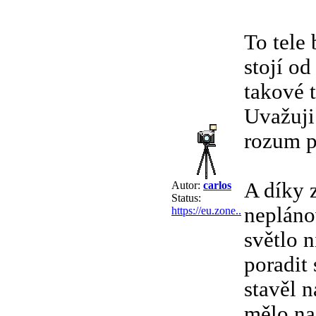
To tele 
stojí od
takové 
Uvažuji 
rozum p
A díky 
Autor:
carlos
Status:
nepláno
https://eu.zone..
světlo 
poradit
stavěl n
mělo na