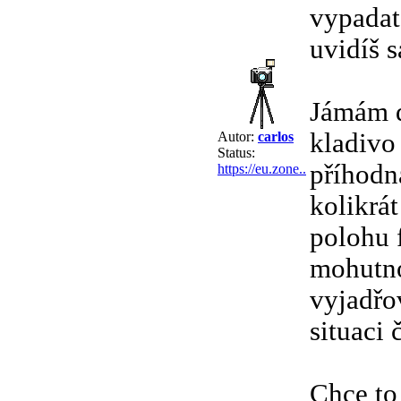
vypadat.
uvidíš s
Jámám d
kladivo
Autor:
carlos
Status:
příhodn
https://eu.zone..
kolikrát
polohu 
mohutno
vyjadřo
situaci 
Chce to 