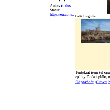
Autor:
carlos
Status:
https://eu.zone..
Další fotografie:
Tentokrát jsem šel op
zpátky. Počasí přálo, m
Odpovědět
•
Citovat
N