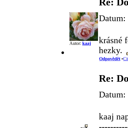
Re: Do
Datum: 
krásné 
Autor:
kaaj
hezky.
Odpovědět
•
Ci
Re: Do
Datum: 
kaaj nap
----------