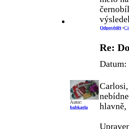
černobí
výsledek
Odpovědět
•
Ci
Re: Do
Datum: 
Carlosi
nebídne
Autor:
hlavně, 
babkaela
Upraven