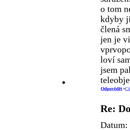
o tom n
kdyby j
člená sm
jen je vi
vprvopo
loví sam
jsem pa
teleobj
Odpovědět
•
Ci
Re: Do
Datum: 