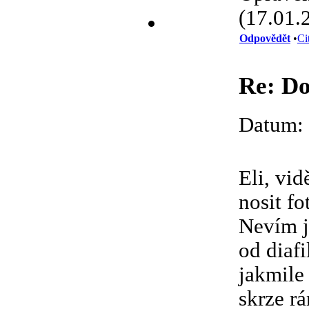
(17.01.
Odpovědět
•
Ci
Re: Do
Datum: 
Eli, vi
nosit fo
Nevím j
od diafi
jakmile
skrze r