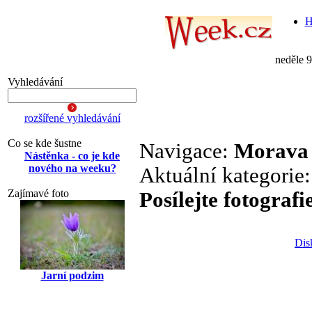
H
neděle 
Vyhledávání
rozšířené vyhledávání
Co se kde šustne
Navigace:
Morava
Nástěnka - co je kde
nového na weeku?
Aktuální kategorie
Zajímavé foto
Posílejte fotografi
Dis
Jarní podzim