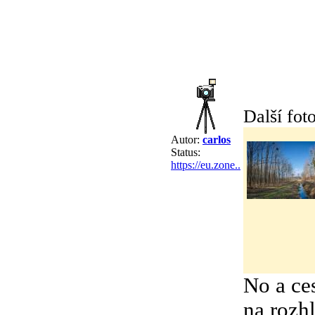
Další foto
Autor:
carlos
Status:
https://eu.zone..
No a ce
na rozh