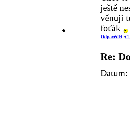
ještě n
věnuji 
foťák
Odpovědět
•
Ci
Re: Do
Datum: 