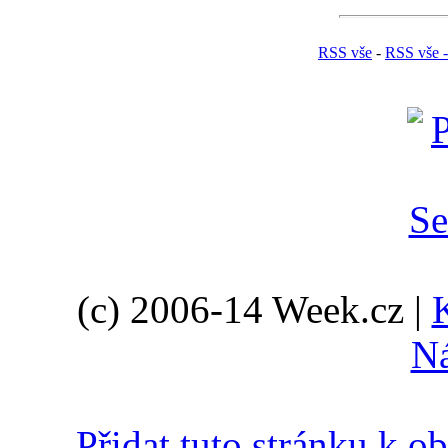
RSS vše
-
RSS vše -
(c) 2006-14 Week.cz |
N
Přidat tuto stránku k 