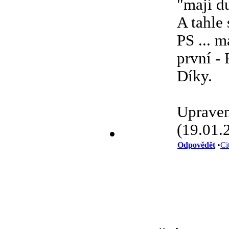
"mají du
A tahle 
PS ... m
první - 
Díky.
Upraven
(19.01.
Odpovědět
•
Ci