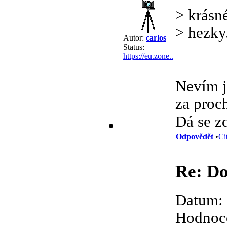
> krásn
> hezky
Autor:
carlos
Status:
https://eu.zone..
Nevím j
za proch
Dá se z
Odpovědět
•
Ci
Re: Do
Datum: 
Hodnoce