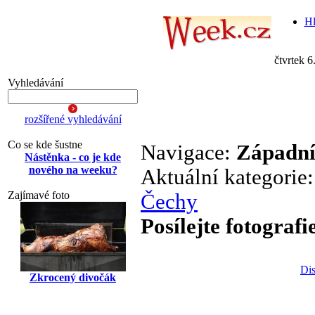
Hl
čtvrtek 6
Vyhledávání
rozšířené vyhledávání
Co se kde šustne
Navigace:
Západní
Nástěnka - co je kde
nového na weeku?
Aktuální kategorie
Zajímavé foto
Čechy
Posílejte fotografi
Dis
Zkrocený divočák