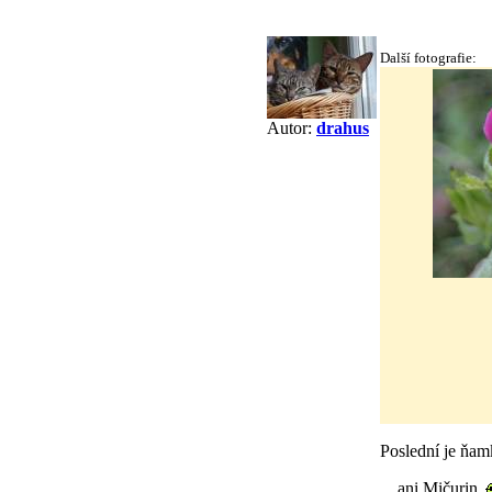
Další fotografie:
Autor:
drahus
Poslední je ňa
....ani Mičurin