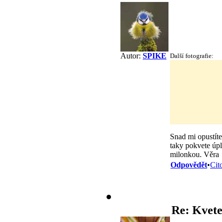
Autor:
SPIKE
Další fotografie:
Snad mi opustíte,
taky pokvete úpl
milonkou. Věra
Odpovědět
•
Cit
Re: Kvete