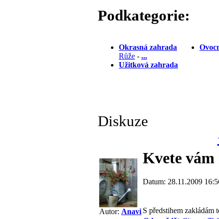
Podkategorie:
Okrasná zahrada
Ovocn
Růže
-
...
Užitková zahrada
Diskuze
Kvete vám 
Datum: 28.11.2009 16:5
S předstihem zakládám 
Autor:
Anavi