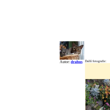
Další fotografie:
Autor:
drahus