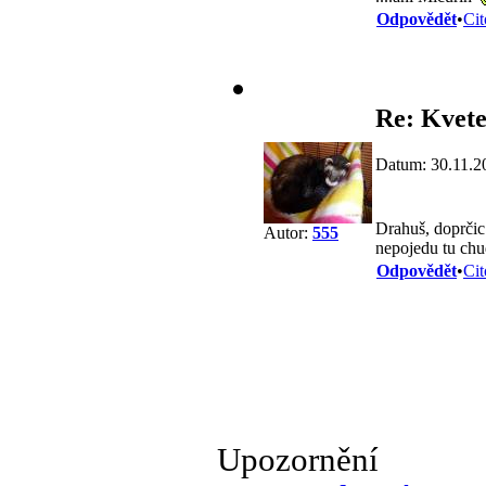
Odpovědět
•
Cit
Re: Kvete
Datum: 30.11.2
Drahuš, doprčic
Autor:
555
nepojedu tu chud
Odpovědět
•
Cit
Upozornění