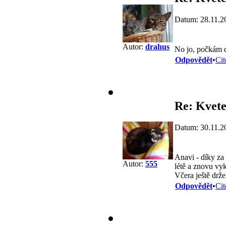
Datum: 28.11.2
Autor:
drahus
No jo, počkám d
Odpovědět
•
Cit
Re: Kvete
Datum: 30.11.2
Anavi - díky za 
Autor:
555
létě a znovu vy
Včera ještě drže
Odpovědět
•
Cit