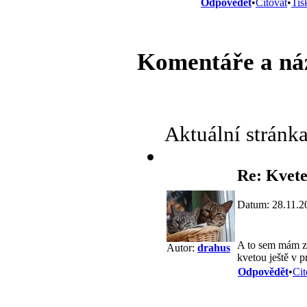
Odpovědět
•
Citovat
•
Tis
Komentáře a ná
Aktuální stránk
Re: Kvete
Datum: 28.11.2
A to sem mám za
Autor:
drahus
kvetou ještě v 
Odpovědět
•
Cit