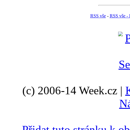
RSS vše
-
RSS vše - 
(c) 2006-14 Week.cz |
N
Přidat tuto stránku k 