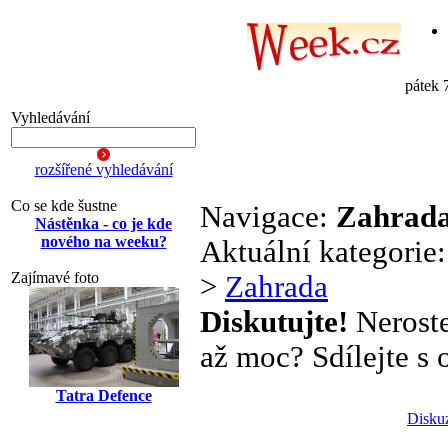
pátek 
Vyhledávání
rozšířené vyhledávání
Co se kde šustne
Navigace:
Zahrad
Nástěnka - co je kde
nového na weeku?
Aktuální kategorie
Zajímavé foto
>
Zahrada
Diskutujte!
Neroste
až moc? Sdílejte s o
Tatra Defence
Disku