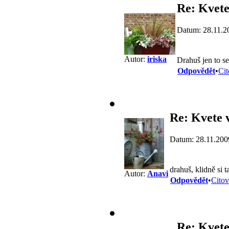
Re: Kvete
Datum: 28.11.2
Autor:
iriska
Drahuš jen to s
Odpovědět
•
Cit
Re: Kvete 
Datum: 28.11.200
drahuš, klidně si t
Autor:
Anavi
Odpovědět
•
Citov
Re: Kvete