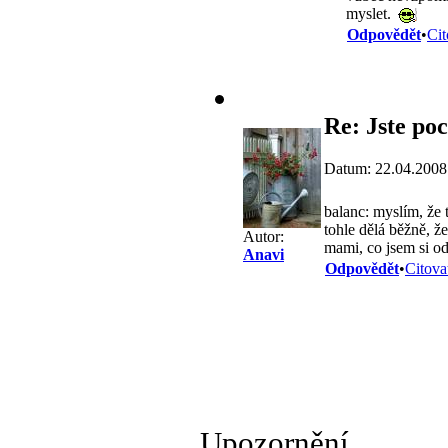
myslet.
Odpovědět
•
Cit
Re: Jste poc
Datum: 22.04.2008
balanc: myslím, že t
tohle dělá běžně, ž
Autor:
mami, co jsem si od
Anavi
Odpovědět
•
Citova
Upozornění