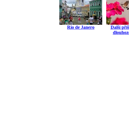
Rio de Janero
Další pří
dlouhoz