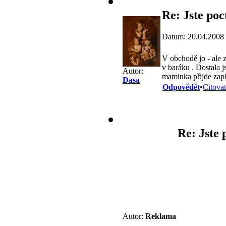
Re: Jste poc
Datum: 20.04.2008
V obchodě jo - ale 
v baráku . Dostala 
Autor:
maminka přijde zapla
Dasa
Odpovědět
•
Citovat
Re: Jste 
Autor:
Reklama