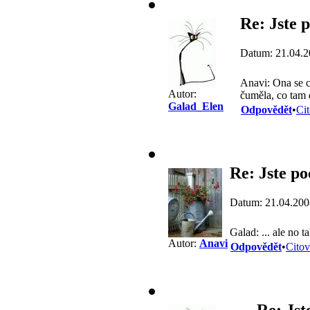
Re: Jste p
Datum: 21.04.2
Anavi: Ona se 
Autor:
čuměla, co tam
Galad_Elen
Odpovědět
•
Cit
Re: Jste po
Datum: 21.04.200
Galad: ... ale no t
Autor:
Anavi
Odpovědět
•
Citov
Re: Jst