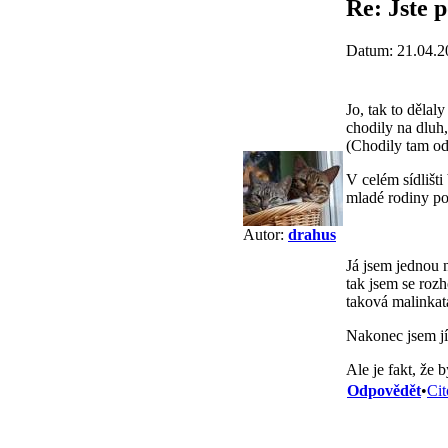
Re: Jste p
Datum: 21.04.2
Jo, tak to dělal
chodily na dluh,
(Chodily tam od
V celém sídlišti
mladé rodiny po
Autor:
drahus
Já jsem jednou 
tak jsem se rozh
taková malinkat
Nakonec jsem jí
Ale je fakt, že b
Odpovědět
•
Cit