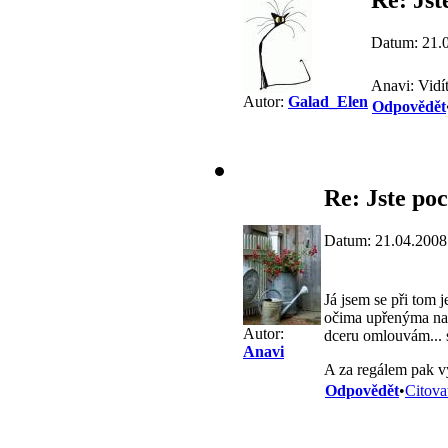
Datum: 21.
Anavi: Vidí
Autor:
Galad_Elen
Odpovědět
Re: Jste poc
Datum: 21.04.2008
Já jsem se při tom 
očima upřenýma na t
Autor:
dceru omlouvám...
Anavi
A za regálem pak 
Odpovědět
•
Citova