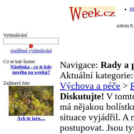
Hl
sobota 8
Vyhledávání
rozšířené vyhledávání
Co se kde šustne
Navigace:
Rady a 
Nástěnka - co je kde
nového na weeku?
Aktuální kategorie
Zajímavé foto
Výchova a péče
>
Diskutujte!
V tomto
má nějakou bolístku
situace vyjádřil. A 
Ach to jaro....
postupovat. Jsou ty