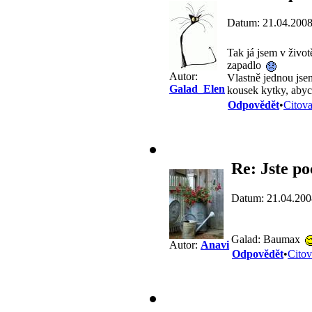
Datum: 21.04.2008
Tak já jsem v živo
zapadlo
Autor:
Vlastně jednou js
Galad_Elen
kousek kytky, abyc
Odpovědět
•
Citova
Re: Jste po
Datum: 21.04.200
Galad: Baumax
Autor:
Anavi
Odpovědět
•
Citov