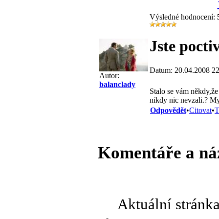
Výsledné hodnocení:
Jste poctiv
Datum: 20.04.2008 22
Autor:
balanclady
Stalo se vám někdy,že j
nikdy nic nevzali.? My
Odpovědět
•
Citovat
•
T
Komentáře a ná
Aktuální stránk