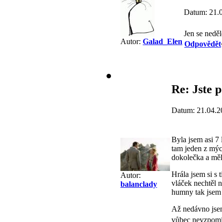
Datum: 21.
Jen se nedě
Autor:
Galad_Elen
Odpovědět
Re: Jste p
Datum: 21.04.2
Byla jsem asi 7
tam jeden z mýc
dokolečka a měl
Hrála jsem si s 
Autor:
vláček nechtěl n
balanclady
humny tak jsem 
Až nedávno jsem
vůbec nevzpomí