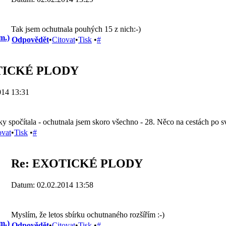
Tak jsem ochutnala pouhých 15 z nich:-)
m.)
Odpovědět
•
Citovat
•
Tisk
•
#
TICKÉ PLODY
014 13:31
aky spočítala - ochutnala jsem skoro všechno - 28. Něco na cestách po s
ovat
•
Tisk
•
#
Re: EXOTICKÉ PLODY
Datum: 02.02.2014 13:58
Myslím, že letos sbírku ochutnaného rozšířím :-)
m.)
Odpovědět
•
Citovat
•
Tisk
•
#