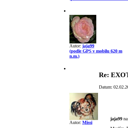
Autor:
jaja99
(podle GPS v mobilu 620 m
n.m.)
Re: EXO
Datum: 02.02.2
jaja99
nap
Autor:
Missi