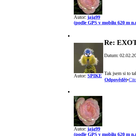
Autor:
jaja99
(podle GPS v mobilu 620 m n.
Re: EXO
Datum: 02.02.2
Tak jsem si to t
Autor:
SPIKE
Odpovědět
•
Cit
Autor:
jaja99
(podle GPS v mobilu 620 m n.