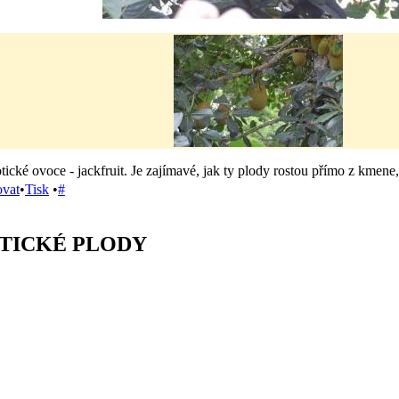
tické ovoce - jackfruit. Je zajímavé, jak ty plody rostou přímo z kmene,
ovat
•
Tisk
•
#
OTICKÉ PLODY