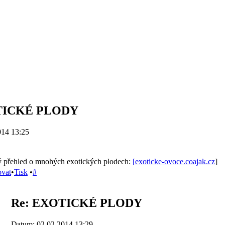
TICKÉ PLODY
014 13:25
ý přehled o mnohých exotických plodech:
[
exoticke-ovoce.coajak.cz
]
ovat
•
Tisk
•
#
Re: EXOTICKÉ PLODY
Datum: 02.02.2014 13:29