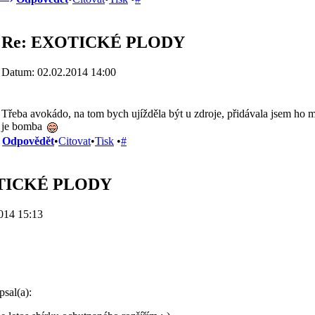
Re: EXOTICKÉ PLODY
Datum: 02.02.2014 14:00
Třeba avokádo, na tom bych ujížděla být u zdroje, přidávala jsem ho m
je bomba
Odpovědět
•
Citovat
•
Tisk
•
#
TICKÉ PLODY
014 15:13
sal(a):