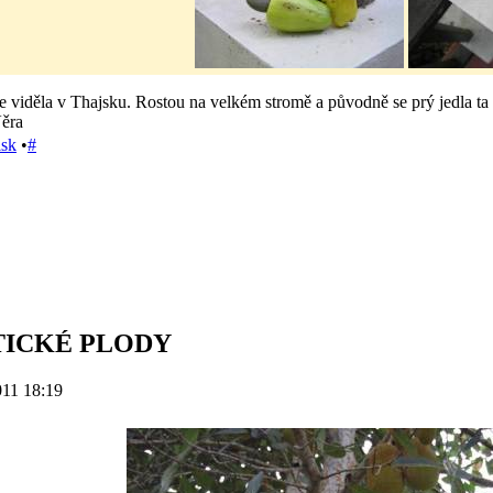
 viděla v Thajsku. Rostou na velkém stromě a původně se prý jedla ta duž
Věra
isk
•
#
TICKÉ PLODY
011 18:19