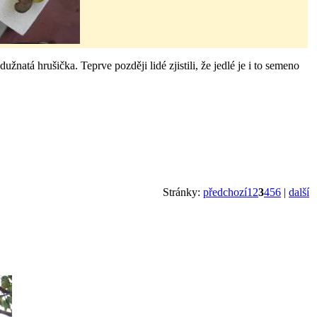
natá hrušička. Teprve později lidé zjistili, že jedlé je i to semeno
Stránky:
předchozí
1
2
3
4
5
6
|
další