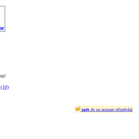
 se
ou!
(10)
zpět
do na seznam příspěvků