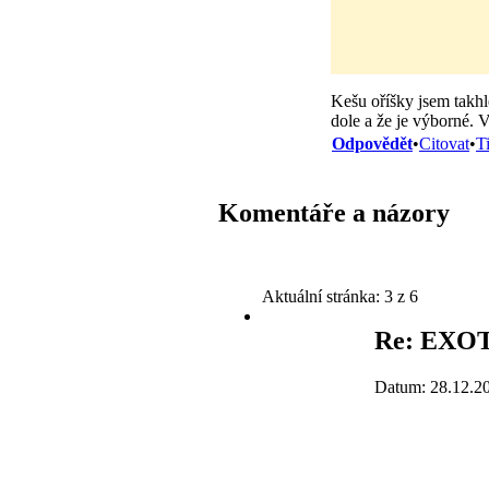
Kešu oříšky jsem takhle
dole a že je výborné. 
Odpovědět
•
Citovat
•
T
Komentáře a názory
Aktuální stránka:
3 z 6
Re: EXO
Datum: 28.12.2