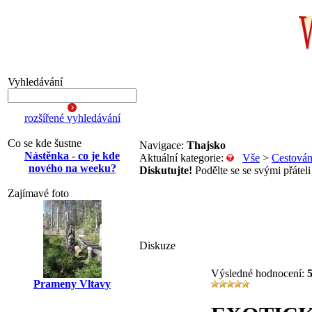
Vyhledávání
rozšířené vyhledávání
Co se kde šustne
Navigace:
Thajsko
Nástěnka - co je kde
Aktuální kategorie:
Vše
>
Cestován
nového na weeku?
Diskutujte!
Podělte se se svými přáteli
Zajímavé foto
Diskuze
Výsledné hodnocení:
Prameny Vltavy