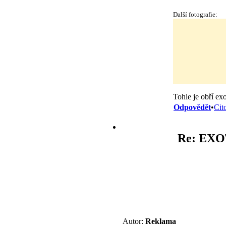
Další fotografie:
Tohle je obří exo
Odpovědět
•
Cit
Re: EX
Autor:
Reklama