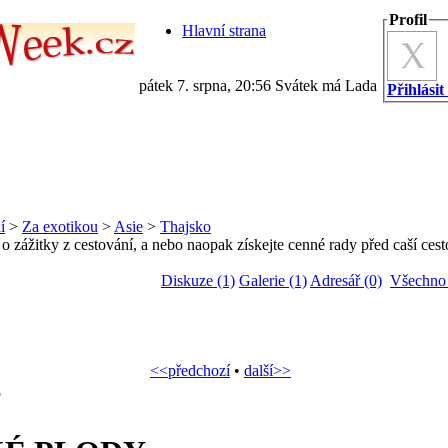
Profil
Hlavní strana
pátek 7. srpna, 20:56 Svátek má Lada
Přihlásit
í
>
Za exotikou
>
Asie
>
Thajsko
 o zážitky z cestování, a nebo naopak získejte cenné rady před caší cest
Diskuze (1)
Galerie (1)
Adresář (0)
Všechno 
<<předchozí
•
další>>
5