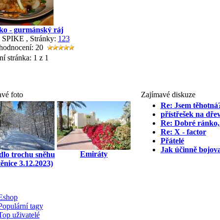
ko - gurmánský ráj
: SPIKE
, Stránky:
1
2
3
 hodnocení: 20
ní stránka:
1 z 1
vé foto
Zajímavé diskuze
Re: Jsem těhotná
přístřešek na dře
Re: Dobré ránko,
Re: X - factor
Přátelé
Jak účinně bojova
Emiráty
lo trochu sněhu
ěnice 3.12.2023)
Eshop
Populární tagy
Top uživatelé