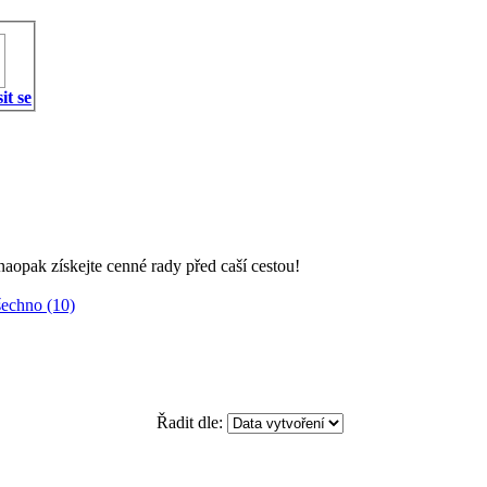
it se
 naopak získejte cenné rady před caší cestou!
echno (10)
Řadit dle: