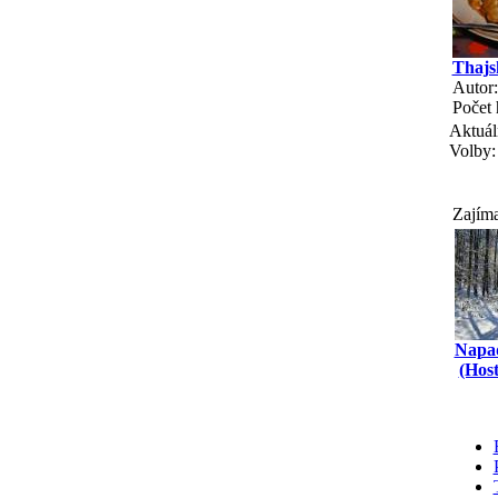
Thajs
Autor
Počet
Aktuál
Volby:
Zajíma
Napad
(Host