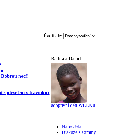
Řadit dle:
Barbra a Daniel
?
vo
 Dobrou noc!!
t s plevelem v trávníku?
adoptivní děti WEEKu
Nápověda
Diskuze s adminy