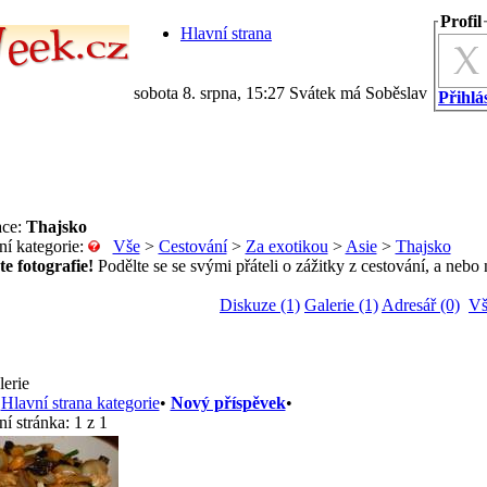
Profil
Hlavní strana
sobota 8. srpna, 15:27 Svátek má Soběslav
Přihlás
ace:
Thajsko
ní kategorie:
Vše
>
Cestování
>
Za exotikou
>
Asie
>
Thajsko
te fotografie!
Podělte se se svými přáteli o zážitky z cestování, a nebo
Diskuze (1)
Galerie (1)
Adresář (0)
Vš
lerie
Hlavní strana kategorie
•
Nový příspěvek
•
ní stránka:
1 z 1