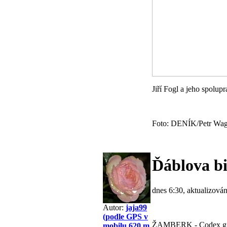
Jiří Fogl a jeho spolup
Foto: DENÍK/Petr Wag
Ďáblova b
dnes 6:30, aktualizová
Autor:
jaja99
(podle GPS v
ŽAMBERK - Codex gigas,
mobilu 620 m