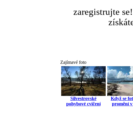
zaregistrujte s
získát
Zajímavé foto
Silvestrovské
Když se fo
pohybové cvičení
promění v 