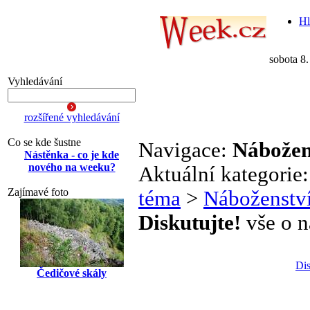
Hl
sobota 8
Vyhledávání
rozšířené vyhledávání
Co se kde šustne
Navigace:
Nábožen
Nástěnka - co je kde
nového na weeku?
Aktuální kategorie
Zajímavé foto
téma
>
Náboženstv
Diskutujte!
vše o n
Dis
Čedičové skály