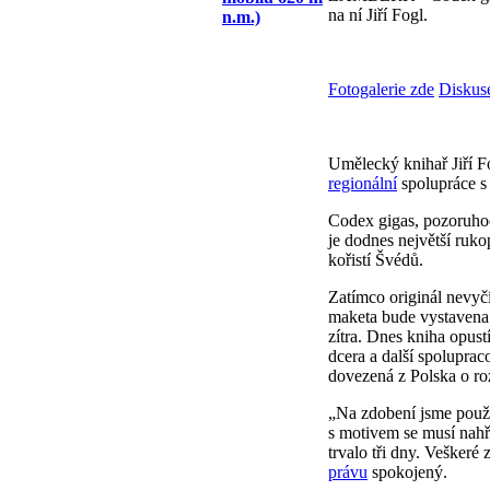
na ní Jiří Fogl.
n.m.)
Fotogalerie zde
Diskus
Umělecký knihař Jiří F
regionální
spolupráce s
Codex gigas, pozoruhodn
je dodnes největší ruk
kořistí Švédů.
Zatímco originál nevyč
maketa bude vystavena 
zítra. Dnes kniha opust
dcera a další spolupraco
dovezená z Polska o ro
„Na zdobení jsme použi
s motivem se musí nahřá
trvalo tři dny. Veškeré 
právu
spokojený.