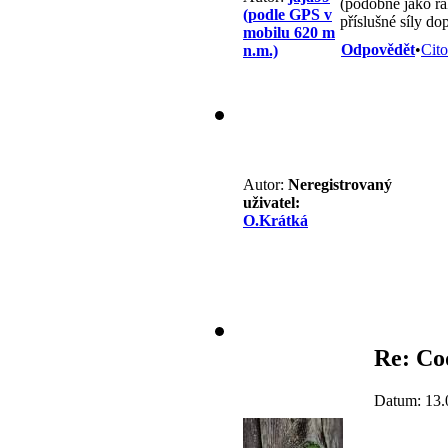
(podobně jako rak
(podle GPS v
příslušné síly do
mobilu 620 m
Odpovědět
•
Cito
n.m.)
Autor:
Neregistrovaný
uživatel:
O.Krátká
Re: Co
Datum: 13.