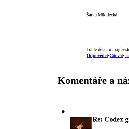
Šárka Mikulecká
Tohle dělali u mojí ses
Odpovědět
•
Citovat
•
Ti
Komentáře a ná
Re: Codex g