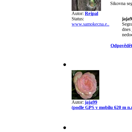
Sikovna se
Autor:
Rejpal
jaja
Status:
Segra
www.samokecna.e..
dnes 
nedo
Odpovědě
Autor:
jaja99
(podle GPS v mobilu 620 m n.