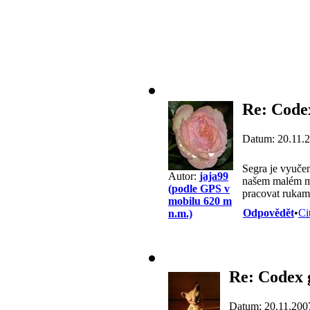
Re: Code
Datum: 20.11.
Segra je vyučen
Autor:
jaja99
našem malém mě
(podle GPS v
pracovat rukam
mobilu 620 m
Odpovědět
•
Ci
n.m.)
Re: Codex 
Datum: 20.11.200