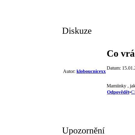
Diskuze
Co vrá
Datum: 15.01.
Autor:
kloboucnicexx
Mamiinky , jak 
Odpovědět
•
C
Upozornění