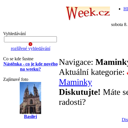
Hl
sobota 8
Vyhledávání
rozšířené vyhledávání
Co se kde šustne
Navigace:
Mamink
Nástěnka - co je kde nového
na weeku?
Aktuální kategorie:
Zajímavé foto
Maminky
Diskutujte!
Máte se 
radosti?
Basilej
Dis