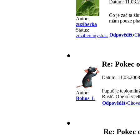
Datum: 11.03.2
Co je zač ta žl
Autor:
mám pouze phaly
zuziberka
Status:
Odpovědět
•
Ci
zuzibercinystra..
Re: Pokec o
Datum: 11.03.2008
Papuč je teplomiln
Autor:
Rush'. Obe sú vcel
Bohus_L
Odpovědět
•
Citova
Re: Pokec 