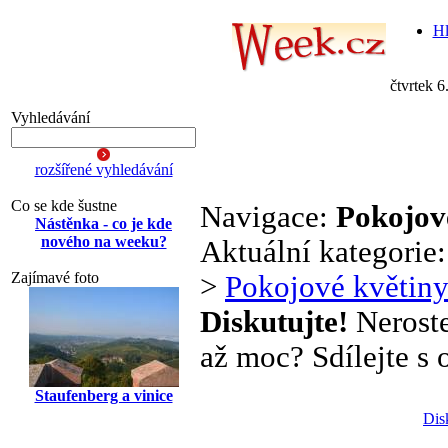
Hl
čtvrtek 6
Vyhledávání
rozšířené vyhledávání
Co se kde šustne
Navigace:
Pokojov
Nástěnka - co je kde
nového na weeku?
Aktuální kategorie
Zajímavé foto
>
Pokojové květin
Diskutujte!
Neroste
až moc? Sdílejte s o
Staufenberg a vinice
Dis