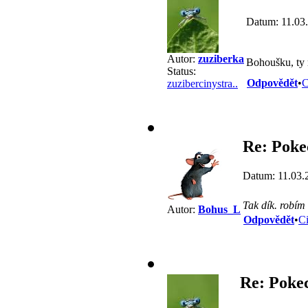
Datum: 11.03
Autor:
zuziberka
Bohoušku, ty
Status:
Odpovědět
•
C
zuzibercinystra..
Re: Poke
Datum: 11.03.
Tak dík. robím
Autor:
Bohus_L
Odpovědět
•
Ci
Re: Pokec