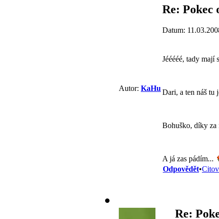
Re: Pokec 
Datum: 11.03.200
Jééééé, tady mají s
Autor:
KaHu
Dari, a ten náš tu 
Bohuško, díky za 
A já zas pádím...
Odpovědět
•
Citov
Re: Poke