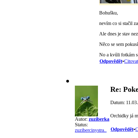
Bohušku,
nevím co si stačil
Ale dnes je stav ne
Něco se sem pokusí
No a kvůli fotkám s
Odpovědět
•
Citova
Re: Poke
Datum: 11.03
Orchidky já 
Autor:
zuziberka
Status:
Odpovědět
•
C
zuzibercinystra..