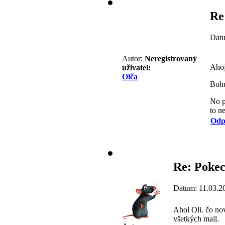
Re
Datu
Autor:
Neregistrovaný
Ahoj
uživatel:
Olča
Bohu
No p
to n
Odp
Re: Pokec
Datum: 11.03.2
Ahol Oli. čo no
všetkých mail.