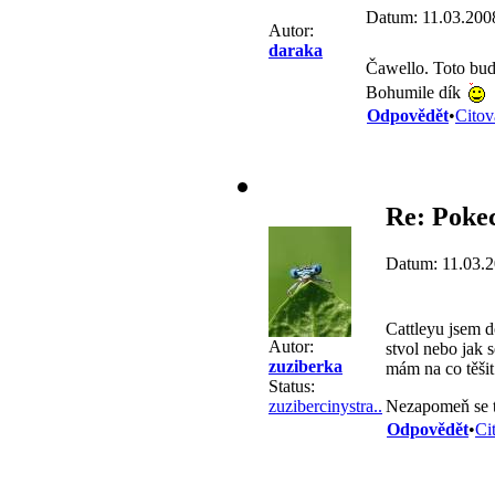
Datum: 11.03.200
Autor:
daraka
Čawello. Toto bud
Bohumile dík
Odpovědět
•
Citov
Re: Pokec
Datum: 11.03.2
Cattleyu jsem d
Autor:
stvol nebo jak s
zuziberka
mám na co těši
Status:
Nezapomeň se t
zuzibercinystra..
Odpovědět
•
Ci