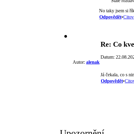
Stále rozdá
No taky jsem si ří
Odpovědět
•
Citov
Re: Co kve
Datum: 22.08.20
Autor:
alenak
Já čekala, co s ni
Odpovědět
•
Cito
Upozornění