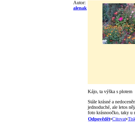
Autor:
alenak
Kájo, ta výška s plotem
Stále krásné a nedoceněn
jednoduché, ale letos ně
foto krásnoočko, taky u
Odpovědět
•
Citovat
•
Tis