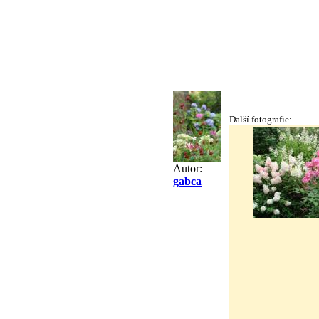
Další fotografie:
Autor:
gabca