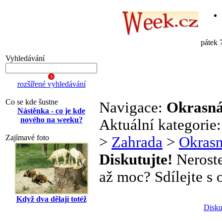
pátek 
Vyhledávání
rozšířené vyhledávání
Co se kde šustne
Navigace:
Okrasná
Nástěnka - co je kde
nového na weeku?
Aktuální kategorie
Zajímavé foto
>
Zahrada
>
Okrasn
Diskutujte!
Neroste
až moc? Sdílejte s o
Když dva dělají totéž
Disku