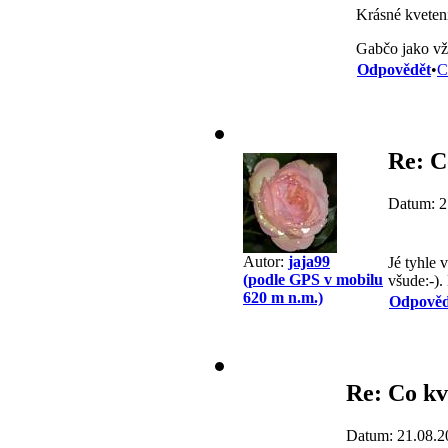
Krásné kveten
Gabčo jako v
Odpovědět
•
C
Re: C
Datum: 2
Autor:
jaja99
Jé tyhle 
(podle GPS v mobilu
všude:-).
620 m n.m.)
Odpověd
Re: Co kv
Datum: 21.08.2