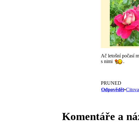
Ač letošní počasí 
s nimi
.
PRUNED
Odpovědět
•
Citova
Komentáře a ná