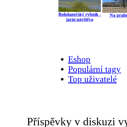
Bohdanečský rybník -
Na prahu
jarní návštěva
Eshop
Populární tagy
Top uživatelé
Příspěvky v diskuzi v