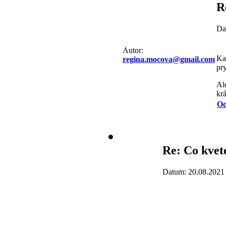
R
Da
Autor:
Kaa
regina.mocova@gmail.com
pr
Al
krá
Od
Re: Co kvet
Datum: 20.08.2021