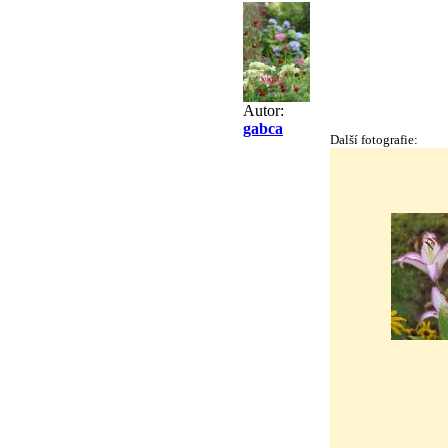
Autor:
gabca
Další fotografie: