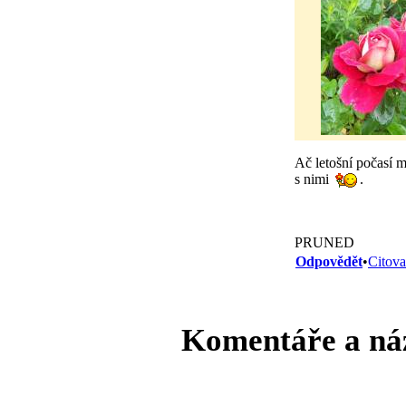
Ač letošní počasí 
s nimi
.
PRUNED
Odpovědět
•
Citova
Komentáře a ná