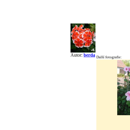
Autor:
berda
Další fotografie: