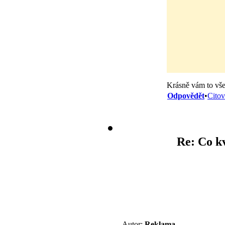
Krásně vám to vš
Odpovědět
•
Citov
Re: Co k
Autor:
Reklama