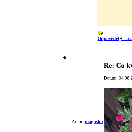
Odpovědět
•
Citov
Re: Co k
Datum: 04.08.
Autor:
maguska