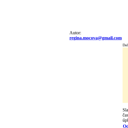
Autor:
regina.mocova@gmail.com
Dal
Sl
ča
úp
Od