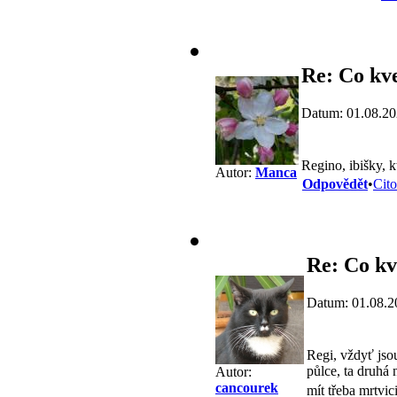
Re: Co kve
Datum: 01.08.20
Regino, ibišky, k
Autor:
Manca
Odpovědět
•
Cito
Re: Co kv
Datum: 01.08.2
Regi, vždyť js
půlce, ta druhá 
Autor:
cancourek
mít třeba mrtvi