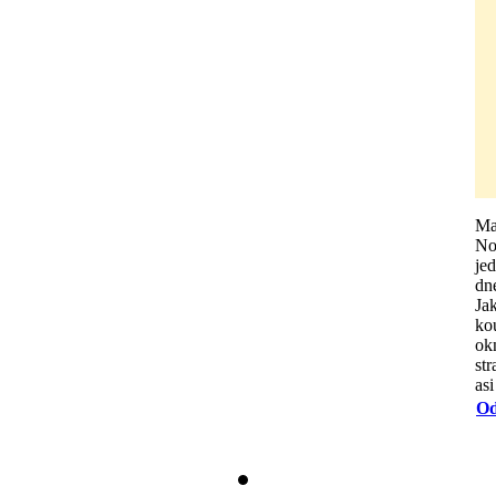
Ma
No
je
dne
Ja
ko
ok
st
asi
Od