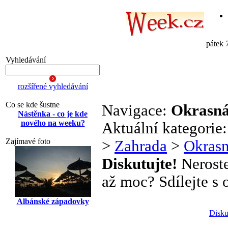
pátek 
Vyhledávání
rozšířené vyhledávání
Co se kde šustne
Navigace:
Okrasná
Nástěnka - co je kde
nového na weeku?
Aktuální kategorie
Zajímavé foto
>
Zahrada
>
Okrasn
Diskutujte!
Neroste
až moc? Sdílejte s o
Albánské západovky
Disku