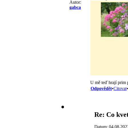
Autor:
gabca
U mě teď hrají prim
Odpovědět
•
Citovat
Re: Co kve
Datum: 04.08.202