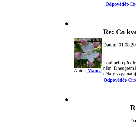
Odpovědět
•
Cit
Re: Co kve
Datum: 01.08.20
Loni nebo předlon
něm. Dnes jsem ko
Autor:
Manca
někdy vzpamatuje
Odpovědět
•
Cito
R
Da