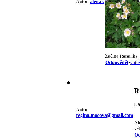
Autor:
alenak
Začínají sasanky, l
Odpovědět
•
Cito
R
Da
Autor:
regina.mocova@gmail.com
Ale
vět
Od