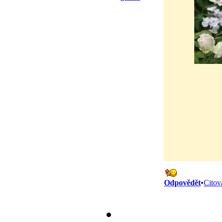
Odpovědět
•
Citov