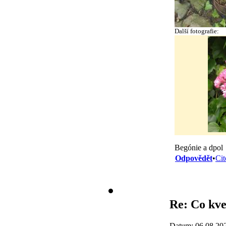
Další fotografie:
Begónie a dpol
Odpovědět
•
Cit
Re: Co kve
Datum: 06.08.20