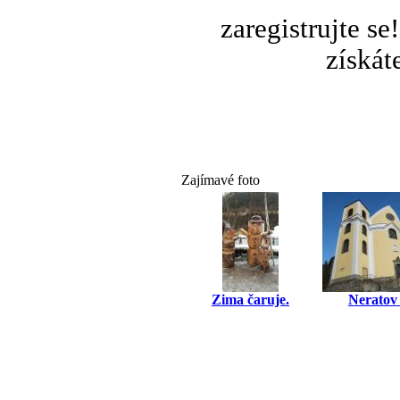
zaregistrujte s
získát
Zajímavé foto
Zima čaruje.
Neratov